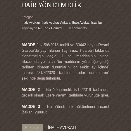
DAİR YÖNETMELİK
Kategori
İhale Avukatı
,
İhale Avukatı Ankara
,
İhale Avukatı İstanbul
Yayınlayan
Av. Tarık Demirel
0 comments
MADDE 1 –
5/6/2018 tarihli ve 30442 sayılı Resmî
Gazete’de yayımlanan Taşınmaz Ticareti Hakkında
Yönetmeliğin geçici 1 inci maddesinin birinci
fıkrasında yer alan “bu maddenin yürürlüğe girdiği
tarihten itibaren durumlarını on sekiz ay içinde”
ibaresi “31/8/2020 tarihine kadar durumlarını”
şeklinde değiştirilmiştir.
MADDE 2 –
Bu Yönetmelik 5/12/2019 tarihinden
geçerli olmak üzere yayımı tarihinde yürürlüğe girer.
MADDE 3 –
Bu Yönetmelik hükümlerini Ticaret
Bakanı yürütür.
Etiketler:
İHALE AVUKATI