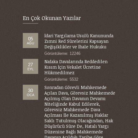
En Çok Okunan Yazılar
İdari Yargılama Usulü Kanununda
05
Zımni Red Sürelerini Kapsayan
AĞU
Değişiklikler ve İhale Hukuku
Görüntüleme: 12246
Nafaka Davalarında Reddedilen
27
Kısım İçin Vekalet Ücretine
EYL
Hükmedilmez
Görüntüleme: 5532
Sonradan Görevli Mahkemede
30
Açılan Dava, Görevsiz Mahkemede
OCA
Açılmış Olan Davanın Devamı
Niteliğinde Kabul Edilerek,
Görevsiz Mahkemede Dava
Açılması İle Kazanılmış Haklar
Saklı Tutulmuş Olacağından, Hak
Düşürücü Süre De, Hatalı Yargı
Düzenine Bağlı Mahkemede
Davanın Açıldığı Tarihe Göre