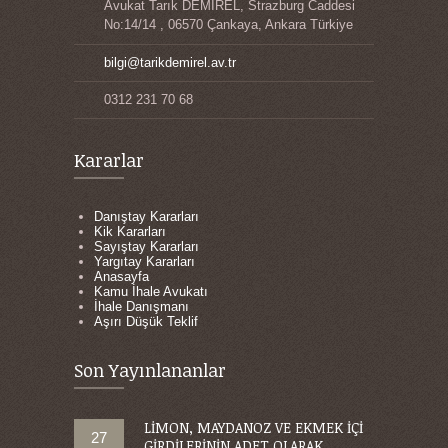
Avukat Tarık DEMİREL, Strazburg Caddesi
No:14/14 , 06570 Çankaya, Ankara Türkiye
bilgi@tarikdemirel.av.tr
0312 231 70 68
Kararlar
Danıştay Kararları
Kik Kararları
Sayıştay Kararları
Yargıtay Kararları
Anasayfa
Kamu İhale Avukatı
İhale Danışmanı
Aşırı Düşük Teklif
Son Yayınlananlar
LİMON, MAYDANOZ VE EKMEK İÇİ
27
GİRDİLERİNİN ADET OLARAK