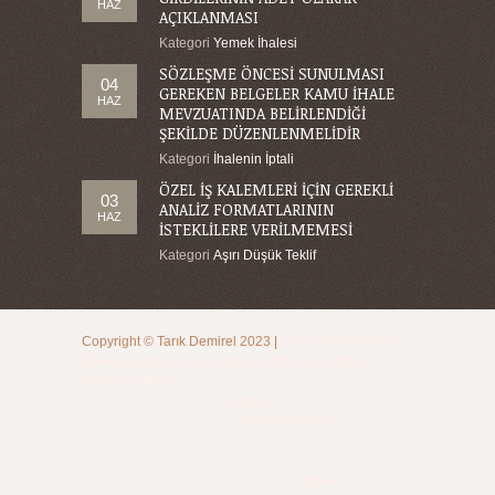
HAZ
AÇIKLANMASI
Kategori
Yemek İhalesi
SÖZLEŞME ÖNCESİ SUNULMASI
04
GEREKEN BELGELER KAMU İHALE
HAZ
MEVZUATINDA BELİRLENDİĞİ
ŞEKİLDE DÜZENLENMELİDİR
Kategori
İhalenin İptali
ÖZEL İŞ KALEMLERİ İÇİN GEREKLİ
03
ANALİZ FORMATLARININ
HAZ
İSTEKLİLERE VERİLMEMESİ
Kategori
Aşırı Düşük Teklif
Copyright ©
Tarık Demirel
2023
|
kamu ihale avukatı
,
ihale danışmanı
,
aşırı düşük teklif
,
kamu ihale
avukatı ankara
başta olmak üzere bir çok alanda
hukuk danışmanlığı için
Ankara
Demirel Hukuk Bürosu
ile iletişime geçebilirsiniz.
İhale danışmanı
, ihale
dokümanlarının hazırlanması, ihale sürecinin
yürütülmesi ve ihale sonuçlarının değerlendirilmesi gibi
konularda danışmanlık yapar. Ayrıca,
ihale
sürecinde