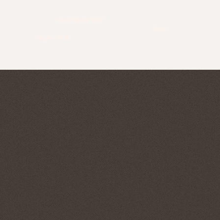
oluşabilecek anlaşmazlıkların çözümüne ve ihale
sonrası hukuki işlemlerin yürütülmesine de yardımcı
olabilir.
Aşırı düşük teklif
, bir ihale için sunulan fiyatın
diğer tekliflerden çok daha düşük olmasıdır.
Aşırı
düşük teklif,
ihale sürecinin adil olmamasına ve
maliyetleri karşılamayan işletmelerin işe alınmasına yol
açabilir.