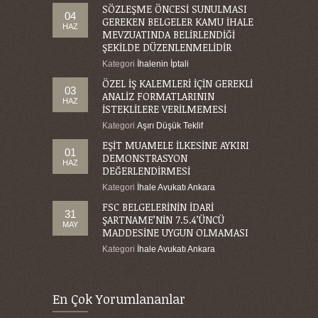
SÖZLEŞME ÖNCESİ SUNULMASI
04
GEREKEN BELGELER KAMU İHALE
HAZ
MEVZUATINDA BELİRLENDİĞİ
ŞEKİLDE DÜZENLENMELİDİR
Kategori
İhalenin İptali
ÖZEL İŞ KALEMLERİ İÇİN GEREKLİ
03
ANALİZ FORMATLARININ
HAZ
İSTEKLİLERE VERİLMEMESİ
Kategori
Aşırı Düşük Teklif
EŞİT MUAMELE İLKESİNE AYKIRI
01
DEMONSTRASYON
HAZ
DEĞERLENDİRMESİ
Kategori
İhale Avukatı Ankara
FSC BELGELERİNİN İDARİ
31
ŞARTNAME’NİN 7.5.4’ÜNCÜ
MAY
MADDESİNE UYGUN OLMAMASI
Kategori
İhale Avukatı Ankara
En Çok Yorumlananlar