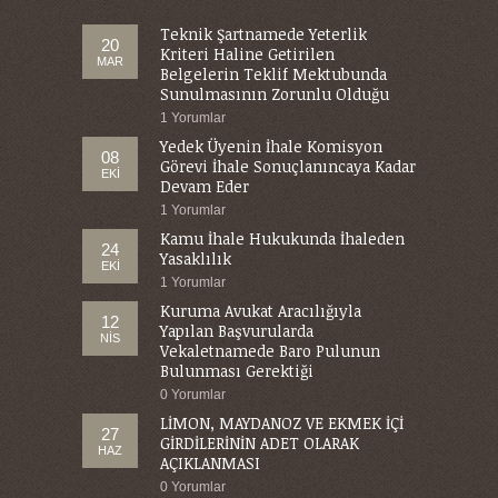
Teknik Şartnamede Yeterlik
20
Kriteri Haline Getirilen
MAR
Belgelerin Teklif Mektubunda
Sunulmasının Zorunlu Olduğu
1 Yorumlar
Yedek Üyenin İhale Komisyon
08
Görevi İhale Sonuçlanıncaya Kadar
EKI
Devam Eder
1 Yorumlar
Kamu İhale Hukukunda İhaleden
24
Yasaklılık
EKI
1 Yorumlar
Kuruma Avukat Aracılığıyla
12
Yapılan Başvurularda
NIS
Vekaletnamede Baro Pulunun
Bulunması Gerektiği
0 Yorumlar
LİMON, MAYDANOZ VE EKMEK İÇİ
27
GİRDİLERİNİN ADET OLARAK
HAZ
AÇIKLANMASI
0 Yorumlar