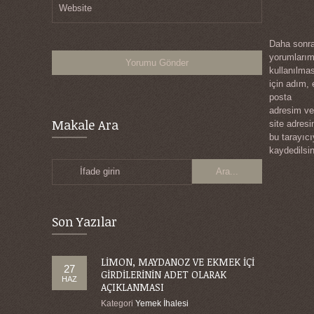
Website
Daha sonra
yorumları
kullanılma
için adım, 
posta
adresim ve
Makale Ara
site adres
bu tarayıc
kaydedilsin
İfade girin
Son Yazılar
LİMON, MAYDANOZ VE EKMEK İÇİ
27
GİRDİLERİNİN ADET OLARAK
HAZ
AÇIKLANMASI
Kategori
Yemek İhalesi