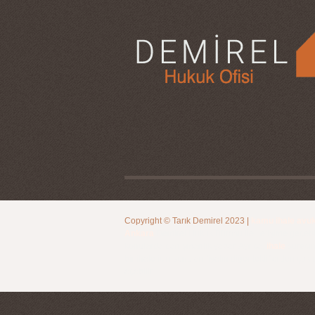
Copyright ©
Tarık Demirel
2023
|
kamu ihale avuk
Ankara
Demirel Hukuk Bürosu ile iletişime geçebil
konularda danışmanlık yapar. Ayrıca,
ihale
sürecin
bir ihale için sunulan fiyatın diğer tekliflerden ço
açabilir.