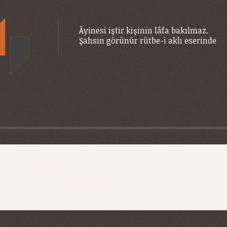
Âyinesi iştir kişinin lâfa bakılmaz.
Şahsın görünür rütbe-i aklı eserinde
atı
,
ihale danışmanı
,
aşırı düşük teklif
,
kamu ihale avukatı ankara
başta olmak üz
irsiniz.
İhale danışmanı
, ihale dokümanlarının hazırlanması, ihale sürecinin yürütü
de oluşabilecek anlaşmazlıkların çözümüne ve ihale sonrası hukuki işlemlerin yürü
k daha düşük olmasıdır.
Aşırı düşük teklif,
ihale sürecinin adil olmamasına ve maliyet