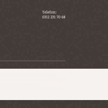
Telefon:
0312 231 70 68
ere bir çok alanda hukuk danışmanlığı için
lmesi ve ihale sonuçlarının değerlendirilmesi gibi
tülmesine de yardımcı olabilir.
Aşırı düşük teklif
,
leri karşılamayan işletmelerin işe alınmasına yol