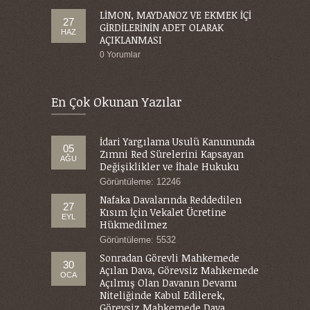
LİMON, MAYDANOZ VE EKMEK İÇİ
27
GİRDİLERİNİN ADET OLARAK
HAZ
AÇIKLANMASI
0 Yorumlar
En Çok Okunan Yazılar
İdari Yargılama Usulü Kanununda
05
Zımni Red Sürelerini Kapsayan
AĞU
Değişiklikler ve İhale Hukuku
Görüntüleme: 12246
Nafaka Davalarında Reddedilen
27
Kısım İçin Vekalet Ücretine
EYL
Hükmedilmez
Görüntüleme: 5532
Sonradan Görevli Mahkemede
30
Açılan Dava, Görevsiz Mahkemede
OCA
Açılmış Olan Davanın Devamı
Niteliğinde Kabul Edilerek,
Görevsiz Mahkemede Dava