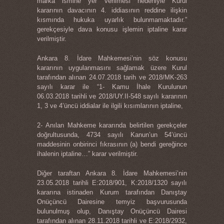
marka ismine yer verilmesi nedeniyle Kurul
kararının davacının 4. iddiasının reddine ilişkin
kısmında hukuka uyarlık bulunmamaktadır.”
gerekçesiyle dava konusu işlemin iptaline karar
verilmiştir.
Ankara 8. İdare Mahkemesi’nin söz konusu
kararının uygulanmasını sağlamak üzere Kurul
tarafından alınan 24.07.2018 tarih ve 2018/MK-263
sayılı karar ile “1- Kamu İhale Kurulunun
06.03.2018 tarihli ve 2018/UY.II-548 sayılı kararının
1, 3 ve 4’üncü iddialar ile ilgili kısımlarının iptaline,
2- Anılan Mahkeme kararında belirtilen gerekçeler
doğrultusunda, 4734 sayılı Kanun’un 54’üncü
maddesinin onbirinci fıkrasının (a) bendi gereğince
ihalenin iptaline…” karar verilmiştir.
Diğer taraftan Ankara 8. İdare Mahkemesi’nin
23.05.2018 tarihli E:2018/901, K:2018/1320 sayılı
kararına istinaden Kurum tarafından Danıştay
Onüçüncü Dairesine temyiz başvurusunda
bulunulmuş olup, Danıştay Onüçüncü Dairesi
tarafından alınan 28.11.2018 tarihli ve E:2018/2932,