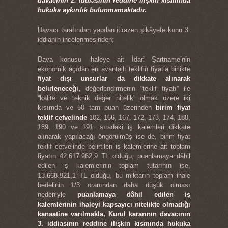
davacının 2. iddiasının reddine ilişkin kısmında
hukuka aykırılık bulunmamaktadır.
Davacı tarafından yapılan itirazen şikâyete konu 3.
iddianın incelenmesinden;
Dava konusu ihaleye ait İdari Şartname’nin
ekonomik açıdan en avantajlı teklifin fiyatla birlikte
fiyat dışı unsurlar da dikkate alınarak
belirleneceği,
değerlendirmenin “teklif fiyatı” ile
“kalite ve teknik değer nitelik” olmak üzere iki
kısımda ve 50 tam puan üzerinden
birim fiyat
teklif cetvelinde
102, 166, 167, 172, 173, 174, 188,
189, 190 ve 191. sıradaki iş kalemleri dikkate
alınarak yapılacağı öngörülmüş ise de, birim fiyat
teklif cetvelinde belirtilen iş kalemlerine ait toplam
fiyatın 42.617.962,9 TL olduğu, puanlamaya dâhil
edilen iş kalemlerinin toplam tutarının ise,
13.668.921,1 TL olduğu, bu miktarın toplam ihale
bedelinin 1/3 oranından daha düşük olması
nedeniyle
puanlamaya dâhil edilen iş
kalemlerinin ihaleyi kapsayıcı nitelikte olmadığı
kanaatine varılmakla, Kurul kararının davacının
3. iddiasının reddine ilişkin kısmında hukuka