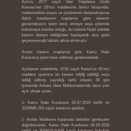
Ayrıca, 2577 sayılı İdari Yargılama Usulü
Kanunu’nun 28’inci maddesinin birinci fıkrasında,
mahkemelerin esasa ve yürütmenin durdurulmasına
ilişkin kararlarının icaplarına göre idarenin
gecikmeksizin işlem tesis etmeye veya eylemde
bulunmaya mecbur olduğu, bu sürenin hiçbir şekilde
kararın idareye tebliğinden başlayarak otuz günü
geçemeyeceği hüküm altına alınmıştır.
Anılan kararın icaplarına göre Kamu İhale
Kurulunca işlem tesis edilmesi gerekmektedir.
Açıklanan nedenlerle, 4734 sayılı Kanun’un 65’inci
maddesi uyarınca bu kararın tebliğ edildiği veya
tebliğ edilmiş sayıldığı tarihi izleyen 30 gün
içerisinde Ankara İdare Mahkemelerinde dava yolu
açık olmak üzere,
1- Kamu İhale Kurulunun 24.07.2018 tarihli ve
2018/MK-263 sayılı kararının iptaline,
2- Anılan Mahkeme kararında belirtilen gerekçeler
doğrultusunda, Kamu İhale Kurulunun 06.03.2018
tarihli ve 2018/UY.II-548 sayılı kararının hukuken