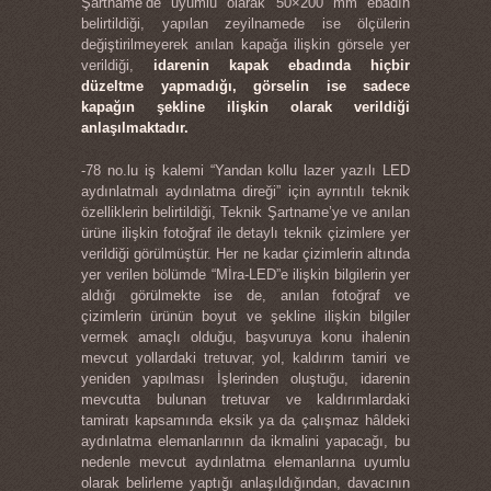
Şartname’de uyumlu olarak 50×200 mm ebadın
belirtildiği, yapılan zeyilnamede ise ölçülerin
değiştirilmeyerek anılan kapağa ilişkin görsele yer
verildiği,
idarenin kapak ebadında hiçbir
düzeltme yapmadığı, görselin ise sadece
kapağın şekline ilişkin olarak verildiği
anlaşılmaktadır.
-78 no.lu iş kalemi “Yandan kollu lazer yazılı LED
aydınlatmalı aydınlatma direği” için ayrıntılı teknik
özelliklerin belirtildiği, Teknik Şartname’ye ve anılan
ürüne ilişkin fotoğraf ile detaylı teknik çizimlere yer
verildiği görülmüştür. Her ne kadar çizimlerin altında
yer verilen bölümde “Mİra-LED”e ilişkin bilgilerin yer
aldığı görülmekte ise de, anılan fotoğraf ve
çizimlerin ürünün boyut ve şekline ilişkin bilgiler
vermek amaçlı olduğu, başvuruya konu ihalenin
mevcut yollardaki tretuvar, yol, kaldırım tamiri ve
yeniden yapılması İşlerinden oluştuğu, idarenin
mevcutta bulunan tretuvar ve kaldırımlardaki
tamiratı kapsamında eksik ya da çalışmaz hâldeki
aydınlatma elemanlarının da ikmalini yapacağı, bu
nedenle mevcut aydınlatma elemanlarına uyumlu
olarak belirleme yaptığı anlaşıldığından, davacının