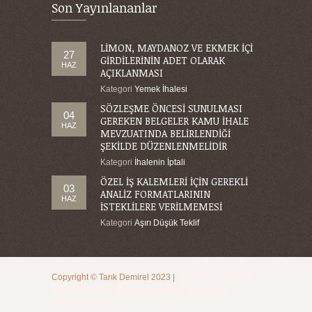
Son Yayınlananlar
LİMON, MAYDANOZ VE EKMEK İÇİ
27
GİRDİLERİNİN ADET OLARAK
HAZ
AÇIKLANMASI
Kategori
Yemek İhalesi
SÖZLEŞME ÖNCESİ SUNULMASI
04
GEREKEN BELGELER KAMU İHALE
HAZ
MEVZUATINDA BELİRLENDİĞİ
ŞEKİLDE DÜZENLENMELİDİR
Kategori
İhalenin İptali
ÖZEL İŞ KALEMLERİ İÇİN GEREKLİ
03
ANALİZ FORMATLARININ
HAZ
İSTEKLİLERE VERİLMEMESİ
Kategori
Aşırı Düşük Teklif
Copyright ©
Tarık Demirel
2023
|
kamu ihale avukatı
,
ihale danışmanı
,
aşırı düşük teklif
,
kamu ihale
avukatı ankara
başta olmak üzere bir çok alanda