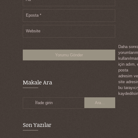
Eposta
*
Website
Daha sonra
yorumları
kullanılma
için adım, 
posta
adresim ve
Makale Ara
site adres
bu tarayıc
kaydedilsin
İfade girin
Son Yazılar