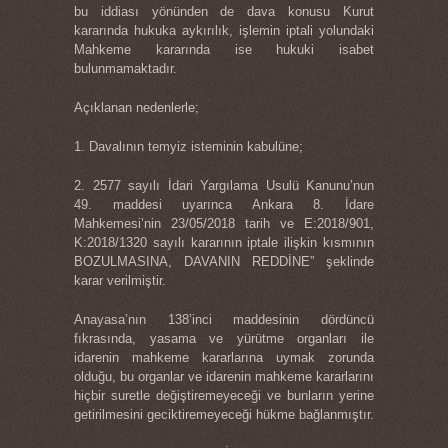
bu iddiası yönünden de dava konusu Kurut
kararında hukuka aykırılık, işlemin iptali yolundaki
Mahkeme kararında ise hukuki isabet
bulunmamaktadır.
Açıklanan nedenlerle;
1. Davalının temyiz isteminin kabulüne;
2. 2577 sayılı İdari Yargılama Usulü Kanunu’nun
49. maddesi uyarınca Ankara 8. İdare
Mahkemesi’nin 23/05/2018 tarih ve E:2018/901,
K:2018/1320 sayılı kararının iptale ilişkin kısmının
BOZULMASINA, DAVANIN REDDİNE” şeklinde
karar verilmiştir.
Anayasa’nın 138’inci maddesinin dördüncü
fıkrasında, yasama ve yürütme organları ile
idarenin mahkeme kararlarına uymak zorunda
olduğu, bu organlar ve idarenin mahkeme kararlarını
hiçbir suretle değiştiremeyeceği ve bunların yerine
getirilmesini geciktiremeyeceği hükme bağlanmıştır.