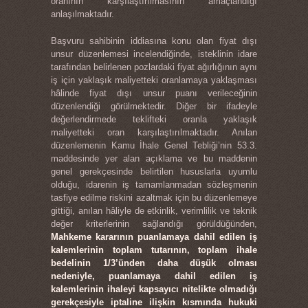
oranının karşılaştırılmasının amaçlandığı
anlaşılmaktadır.
Başvuru sahibinin iddiasına konu olan fiyat dışı
unsur düzenlemesi incelendiğinde, isteklinin idare
tarafından belirlenen pozlardaki fiyat ağırlığının aynı
iş için yaklaşık maliyetteki oranlamaya yaklaşması
hâlinde fiyat dışı unsur puanı verileceğinin
düzenlendiği görülmektedir. Diğer bir ifadeyle
değerlendirmede teklifteki oranla yaklaşık
maliyetteki oran karşılaştırılmaktadır. Anılan
düzenlemenin Kamu İhale Genel Tebliği’nin 53.3.
maddesinde yer alan açıklama ve bu maddenin
genel gerekçesinde belirtilen hususlarla uyumlu
olduğu, idarenin iş tamamlanmadan sözleşmenin
tasfiye edilme riskini azaltmak için bu düzenlemeye
gittiği, anılan hâliyle de etkinlik, verimlilik ve teknik
değer kriterlerinin sağlandığı görüldüğünden,
Mahkeme kararının puanlamaya dahil edilen iş
kalemlerinin toplam tutarının, toplam ihale
bedelinin 1/3’ünden daha düşük olması
nedeniyle, puanlamaya dahil edilen iş
kalemlerinin ihaleyi kapsayıcı nitelikte olmadığı
gerekçesiyle iptaline ilişkin kısmında hukuki