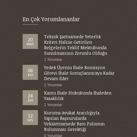
En Çok Yorumlananlar
Teknik Şartnamede Yeterlik
20
Kriteri Haline Getirilen
MAR
Belgelerin Teklif Mektubunda
Sunulmasının Zorunlu Olduğu
1 Yorumlar
Yedek Üyenin İhale Komisyon
08
Görevi İhale Sonuçlanıncaya Kadar
EKI
Devam Eder
1 Yorumlar
Kamu İhale Hukukunda İhaleden
24
Yasaklılık
EKI
1 Yorumlar
Kuruma Avukat Aracılığıyla
12
Yapılan Başvurularda
NIS
Vekaletnamede Baro Pulunun
Bulunması Gerektiği
0 Yorumlar