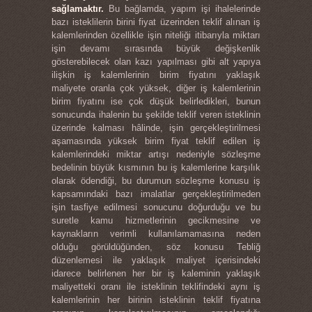
sağlamaktır.
Bu bağlamda, yapım işi ihalelerinde
bazı isteklilerin birini fiyat üzerinden teklif alınan iş
kalemlerinden özellikle işin niteliği itibarıyla miktarı
işin devamı sırasında büyük değişkenlik
gösterebilecek olan kazı yapılması gibi alt yapıya
ilişkin iş kalemlerinin birim fiyatını yaklaşık
maliyete oranla çok yüksek, diğer iş kalemlerinin
birim fiyatını ise çok düşük belirledikleri, bunun
sonucunda ihalenin bu şekilde teklif veren isteklinin
üzerinde kalması hâlinde, işin gerçekleştirilmesi
aşamasında yüksek birim fiyat teklif edilen iş
kalemlerindeki miktar artışı nedeniyle sözleşme
bedelinin büyük kısmının bu iş kalemlerine karşılık
olarak ödendiği, bu durumun sözleşme konusu iş
kapsamındaki bazı imalatlar gerçekleştirilmeden
işin tasfiye edilmesi sonucunu doğurduğu ve bu
suretle kamu hizmetlerinin gecikmesine ve
kaynakların verimli kullanılamamasına neden
olduğu görüldüğünden, söz konusu Tebliğ
düzenlemesi ile yaklaşık maliyet içerisindeki
idarece belirlenen her bir iş kaleminin yaklaşık
maliyetteki oranı ile isteklinin teklifindeki aynı iş
kalemlerinin her birinin isteklinin teklif fiyatına