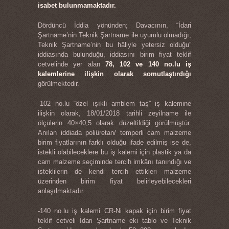
isabet bulunmamaktadır.
Dördüncü İddia yönünden; Davacının, “İdari
Şartname’nin Teknik Şartname ile uyumlu olmadığı,
Teknik Şartname’nin bu hâliyle yetersiz olduğu”
iddiasında bulunduğu, iddiasını birim fiyat teklif
cetvelinde yer alan
78, 102 ve 140 no.lu iş
kalemlerine ilişkin olarak somutlaştırdığı
görülmektedir.
-102 no.lu “özel ışıklı amblem taş” iş kalemine
ilişkin olarak, 18/01/2018 tarihli zeyilname ile
ölçülerin 40×40,5 olarak düzeltildiği görülmüştür.
Anılan iddiada poliüretan/ temperli cam malzeme
birim fiyatlarının farklı olduğu ifade edilmiş ise de,
istekli olabileceklere bu iş kalemi için plastik ya da
cam malzeme seçiminde tercih imkânı tanındığı ve
isteklilerin de kendi tercih ettikleri malzeme
üzerinden birim fiyat belirleyebilecekleri
anlaşılmaktadır.
-140 no.lu iş kalemi CR-Ni kapak için birim fiyat
teklif cetveli İdari Şartname eki tablo ve Teknik