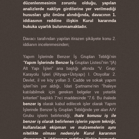
düzenlenmesinin zorunlu olduğu, yapılan
analizlerde nakliye girdilerine yer verilmediği
hususları göz önüne alındığında, davacının 1.
iddiasının reddine ilişkin Kurul kararında
hukuka uyarlık bulunmamaktadır.
Davacı tarafından yapılan itirazen şikâyete konu 2.
iddianın incelenmesinden;
Yapım İşlerinde Benzer İş Gruplan Tebliği’nin
“
Yapım İşlerinde Benzer İş
Gruplan Listesi”nin “(A)
Alt Yapı İşleri” ana başlığı altında “V. Grup:
Karayolu İşleri (Altyapı+Üstyapı) I. Otoyollar 2.
Devlet, il ve köy yollan 3. Cadde ve sokak yapım
işleri”nin yer aldığı, İdari Şartname’nin “İhaleye
katılabilmek için gereken belgeler ve yeterlik
kriterleri” başlıklı 7’nci maddesinde “7.6. Bu ihalede
benzer iş
olarak kabul edilecek işler olarak Yapım
İşlerinde Benzer İş Gruplan Tebliğinde yer alan A/V
Grubu işlerin belirlendiği,
ihale konusu iş ile
benzer iş olarak belirlenen işlerin yapım tekniği,
kullanılacak ekipman ve malzemelerin aynı
nitelikte olması nedeniyle Kurul kararının