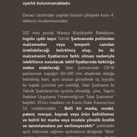
uyarlık bulunmamaktadır.
Davacı tarafından yapılan itirazen şikâyete konu 4.
iddianın incelenmesinden;
102 nolu pozda Manisa Büyükşehir Belediyesi
logolu ışıklı taşın
Teknik
Şartnamede poliüreten
malzemeden veya temperli camdan
üretilebileceği belirtilmiş olup, bu iki
malzemenin fiyatlarının farklı olması nedeniyle
isteklilerce sunulacak teklif fiyatlarında farklılığa
neden olabileceği
, İdari Şartnamede CR-Nİ
paslanmaz kapağın 50×200 mm ebadında olduğu
belirtilmiş iken, aynı ürünün görselinde üç boyutlu
bir kapak çizimine yer verildiği, İdari Şartname ile
Teknik Şartname’nin uyumlu olmadığı, yine, Yapım
İhaleleri Uygulama Yönetmeliği’nin “İdari Şartname”
başlıklı 15’inci maddesi ve Kamu İhale Kanunu’nun
14. maddesindeki “…
Belli bir marka, model,
patent, menşei, kaynak veya ürün belirtilemez
ve belirli bir marka veya modele yönelik özellik
ve tanımlamalara yer verilmeyecektir”
şeklindeki
açık hükmüne rağmen aydınlatma direğinde “Mira”