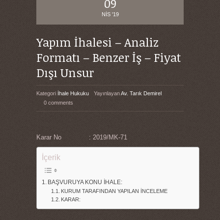
09
NIS '19
Yapım İhalesi – Analiz
Formatı – Benzer İş – Fiyat
Dışı Unsur
Kategori
İhale Hukuku
Yayınlayan
Av. Tarık Demirel
0 comments
Karar No : 2019/MK-71
İçerik
BAŞVURUYA KONU İHALE:
KURUM TARAFINDAN YAPILAN İNCELEME
KARAR: