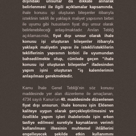
dışındaki unsurlar da dikkate alınarak
belirlenmesi ile ilgili açıklamalar kapsamında
,
ihale konusu işi oluşturan bileşenler itibarıyla
isteklinin teklifi ile yaklaşık maliyet yapısının birbiri
ile uyumu gibi hususların fiyat dışı unsur olarak
belirlenebileceği anlaşılmaktadır. Anılan Tebliğ
açıklamasında,
fiyat dışı unsur olarak ihale
konusu işi oluşturan bileşenler itibarıyla
yaklaşık maliyetin yapısı ile istekli/isteklilerin
tekliflerinin yapısının birbiri ile uyumundan
bahsedilmekte olup, cümlede geçen “ihale
konusu işi oluşturan bileşenler” ifadesinden
yapım işini oluşturan “iş kalemlerimin
anlaşılması gerekmektedir.
Kamu İhale Genel Tebliği’nin söz konusu
maddesinde yer alan düzenleme ile amaçlanan,
4734 sayılı Kanun’un
40. maddesinde düzenlenen
fiyat dışı unsurun
,
ihale konusu işin Eklenen
kaliteye uygun olarak gerçekleştirilmesini ve
özellikle yapım işleri ihalelerinde işin erken
tasfiye edilmesi suretiyle kaynakların verimli
kullanılması ilkesinin muhtemel ihlâllerini
engelleyecek şekilde etkin kullanımını