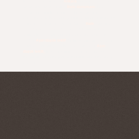
hukuk danışmanlığı için
Ankara
Demirel Hukuk Bürosu
ile iletişime geçebilirsiniz.
İhale danışmanı
, ihale
dokümanlarının hazırlanması, ihale sürecinin
yürütülmesi ve ihale sonuçlarının değerlendirilmesi gibi
konularda danışmanlık yapar. Ayrıca,
ihale
sürecinde
oluşabilecek anlaşmazlıkların çözümüne ve ihale
sonrası hukuki işlemlerin yürütülmesine de yardımcı
olabilir.
Aşırı düşük teklif
, bir ihale için sunulan fiyatın
diğer tekliflerden çok daha düşük olmasıdır.
Aşırı
düşük teklif,
ihale sürecinin adil olmamasına ve
maliyetleri karşılamayan işletmelerin işe alınmasına yol
açabilir.