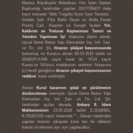
Manisa Büyükşehir Belediyesi Fen İşleri Dairesi
Başkanlığı tarafından yapılan 2017/706437 ihale
kayıt numaralı “Mbb Turgutlu İlçesi Spor Tesisleri,
Gördes Şeh. Pilot Bahri Önser ve Molla Fenari
Prestij Cad., Alaşehir ve Sarıgöl İlçeleri
Yol,
Kaldırım ve Tretuvar Kaplanması Tamiri ve
Yeniden Yapılması İşi
” ihalesine ilişkin olarak,
Uysal Demir Beton Yapı Elemanları İnş. İml. San.
ve Tic. Ltd. Şti
. itirazen şikâyet başvurusunda
bulunmuş ve Kurulca alınan 06.03.2018 tarihli ve
2018/UY.II-548 sayılı karar ile “4734 sayılı
Kanun’un 54’üncü maddesinin onbirinci fıkrasının
(c) bendi gereğince
itirazen şikayet başvurusunun
reddine
” karar verilmiştir.
Anılan
Kurul kararının iptali ve yürütmenin
durdurulması
istemiyle, Uysal Demir Beton Yapı
Elemanları İnş. İml. San. ve Tic. Ltd. Şti.
tarafından açılan davada,
Ankara 8. İdare
Mahkemesinin
23.05.2018 tarihli E:2018/901,
K:2018/1320 sayılı kararında ““…Davacı tarafından
yapılan itirazen şikayete konu her bir iddianın
hukuki incelemesi ayrı ayrı yapılacaktır.