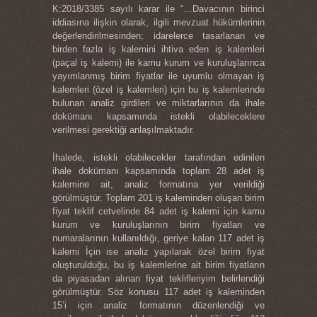
K:2018/3385 sayılı karar ile “…Davacının birinci
iddiasına ilişkin olarak, ilgili mevzuat hükümlerinin
değerlendirilmesinden; idarelerce tasarlanan ve
birden fazla iş kalemini ihtiva eden iş kalemleri
(paçal iş kalemi) ile kamu kurum ve kuruluşlarınca
yayımlanmış birim fiyatlar ile uyumlu olmayan iş
kalemleri (özel iş kalemleri) için bu iş kalemlerinde
bulunan analiz girdileri ve miktarlarının da ihale
dokümanı kapsamında istekli olabileceklere
verilmesi gerektiği anlaşılmaktadır.
İhalede, istekli olabilecekler tarafından edinilen
ihale dokümanı kapsamında toplam 28 adet iş
kalemine ait, analiz formatına yer verildiği
görülmüştür. Toplam 201 iş kaleminden oluşan birim
fiyat teklif cetvelinde 84 adet iş kalemi için kamu
kurum ve kuruluşlarının birim fiyatları ve
numaralarının kullanıldığı, geriye kalan 117 adet iş
kalemi İçin ise analiz yapılarak özel birim fiyat
oluşturulduğu, bu iş kalemlerine ait birim fiyatların
da piyasadan alınan fiyat teklifleriyim belirlendiği
görülmüştür. Söz konusu 117 adet iş kaleminden
15’i için analiz formatının düzenlendiği ve