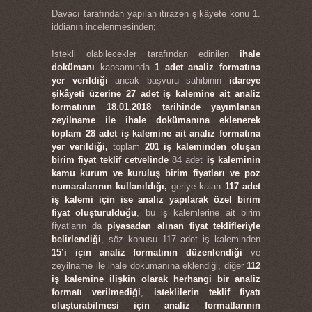
Davacı tarafından yapılan itirazen şikâyete konu 1.
iddianın incelenmesinden;
İstekli olabilecekler tarafından edinilen
ihale
dokümanı
kapsamında
1 adet analiz formatına
yer verildiği
ancak başvuru sahibinin
idareye
şikâyeti üzerine 27 adet iş kalemine ait analiz
formatının 18.01.2018 tarihinde yayımlanan
zeyilname ile ihale dokümanına eklenerek
toplam 28 adet iş kalemine ait analiz formatına
yer verildiği,
toplam
201 iş kaleminden oluşan
birim fiyat teklif cetvelinde
84 adet
iş kaleminin
kamu kurum ve kuruluş birim fiyatları ve poz
numaralarının kullanıldığı,
geriye kalan
117 adet
iş kalemi için ise analiz yapılarak özel birim
fiyat oluşturulduğu
, bu iş kalemlerine ait birim
fiyatların da
piyasadan alınan fiyat teklifleriyle
belirlendiği
, söz konusu 117 adet iş kaleminden
15’i için analiz formatının düzenlendiği
ve
zeyilname ile ihale dokümanına eklendiği, diğer
112
iş kalemine ilişkin olarak herhangi bir analiz
formatı verilmediği
,
isteklilerin teklif fiyatı
oluşturabilmesi için analiz formatlarının