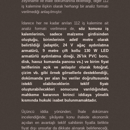
zeyilname ile ihale dokümanına eklendiği, diğer 112
iş kalemine ilişkin olarak herhangi bir analiz formatı
verilmediği anlaşılmıştır.
İdarece her ne kadar anılan 112 iş kalemine ait
analiz formatı verilmese de,
söz konusu iş
kalemlerinin, sadece malzeme girdisinden
oluştuğu, birimlerinin adet/ metre olarak
belirtildiği (adaptör, 24 V ağaç aydınlatma
armatürü, 9 metre çift kollu 130 W LED
armatürlü aydınlatma direği, 26’lık PVC boru,
disk, havuz kumanda panosu vs.) ve birim fiyat
tariflerinin açık ve anlaşılır olarak fotoğraf,
çizim vb. gibi örnek görsellerle desteklendiği,
dokümanda yer alan bu veriler doğrultusunda
istekli olabileceklerin teklif fiyatı
oluşturabilecekleri sonucuna varıldığından,
mahkeme kararının birinci iddiaya yönelik
kısmında hukuki isabet bulunmamaktadır.
Üçüncü iddia yönünden; İhale dokümanı
incelendiğinde; şikâyete konu ihalede ekonomik
açıdan en avantajlı teklif sahibinin fiyatla birlikte
fiyat dışı unsurlar da dikkate alınarak belirleneceği,