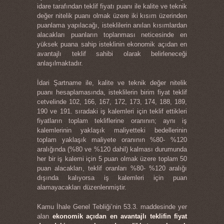
idare tarafından teklif fiyatı puanı ile kalite ve teknik
değer nitelik puanı olmak üzere iki kısım üzerinden
puanlama yapılacağı, isteklilerin anılan kısımlardan
alacakları puanların toplanması neticesinde en
yüksek puana sahip isteklinin ekonomik açıdan en
avantajlı teklif sahibi olarak belirleneceği
anlaşılmaktadır.
İdari Şartname ile, kalite ve teknik değer nitelik
puanı hesaplamasında, isteklilerin birim fiyat teklif
cetvelinde 102, 166, 167, 172, 173, 174, 188, 189,
190 ve 191. sıradaki iş kalemleri için teklif ettikleri
fiyatların toplam tekliflerine oranının; aynı iş
kalemlerinin yaklaşık maliyetteki bedellerinin
toplam yaklaşık maliyete oranının %80- %120
aralığında (%80 ve %120 dahil) kalması durumunda
her bir iş kalemi için 5 puan olmak üzere toplam 50
puan alacakları, teklif oranları %80- %120 aralığı
dışında kalıyorsa iş kalemleri için puan
alamayacakları düzenlenmiştir.
Kamu İhale Genel Tebliği’nin 53.3. maddesinde yer
alan
ekonomik açıdan en avantajlı teklifin fiyat