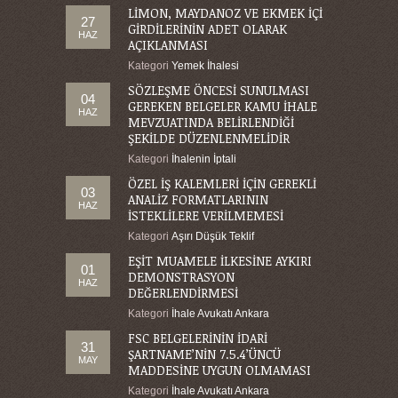
LİMON, MAYDANOZ VE EKMEK İÇİ
27
GİRDİLERİNİN ADET OLARAK
HAZ
AÇIKLANMASI
Kategori
Yemek İhalesi
SÖZLEŞME ÖNCESİ SUNULMASI
04
GEREKEN BELGELER KAMU İHALE
HAZ
MEVZUATINDA BELİRLENDİĞİ
ŞEKİLDE DÜZENLENMELİDİR
Kategori
İhalenin İptali
ÖZEL İŞ KALEMLERİ İÇİN GEREKLİ
03
ANALİZ FORMATLARININ
HAZ
İSTEKLİLERE VERİLMEMESİ
Kategori
Aşırı Düşük Teklif
EŞİT MUAMELE İLKESİNE AYKIRI
01
DEMONSTRASYON
HAZ
DEĞERLENDİRMESİ
Kategori
İhale Avukatı Ankara
FSC BELGELERİNİN İDARİ
31
ŞARTNAME’NİN 7.5.4’ÜNCÜ
MAY
MADDESİNE UYGUN OLMAMASI
Kategori
İhale Avukatı Ankara