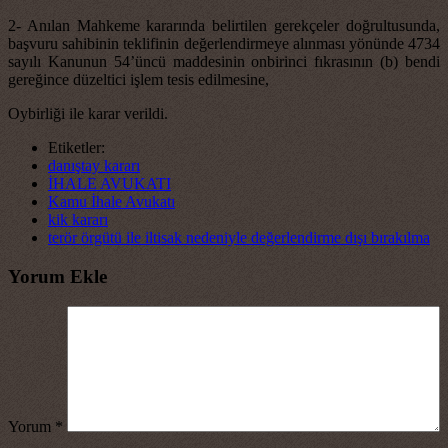
2- Anılan Mahkeme kararında belirtilen gerekçeler doğrultusunda,
başvuru sahibinin teklifinin değerlendirmeye alınması yönünde 4734
sayılı Kanunun 54’üncü maddesinin onbirinci fıkrasının (b) bendi
gereğince düzeltici işlem tesis edilmesine,
Oybirliği ile karar verildi.
Etiketler:
danıştay kararı
İHALE AVUKATI
Kamu İhale Avukatı
kik kararı
terör örgütü ile iltisak nedeniyle değerlendirme dışı bırakılma
Yorum Ekle
Yorum
*