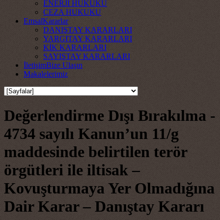
ENERJİ HUKUKU
CEZA HUKUKU
Emsal
Kararlar
DANIŞTAY KARARLARI
YARGITAY KARARLARI
KİK KARARLARI
SAYIŞTAY KARARLARI
İletişim
Bize Ulaşın
Makalelerimiz
Değerlendirme Dışı Bırakılma -
4734 sayılı Kanun’un 11/g
maddesinde belirtilen terör
örgütleri ile iltisak –
Kovuşturmaya Yer Olmadığına
Dair Karar – Danıştay Kararı