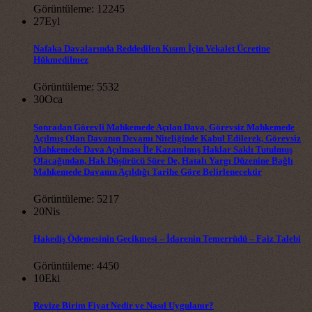
Görüntüleme: 12245
27
Eyl
Nafaka Davalarında Reddedilen Kısım İçin Vekalet Ücretine
Hükmedilmez
Görüntüleme: 5532
30
Oca
Sonradan Görevli Mahkemede Açılan Dava, Görevsiz Mahkemede
Açılmış Olan Davanın Devamı Niteliğinde Kabul Edilerek, Görevsiz
Mahkemede Dava Açılması İle Kazanılmış Haklar Saklı Tutulmuş
Olacağından, Hak Düşürücü Süre De, Hatalı Yargı Düzenine Bağlı
Mahkemede Davanın Açıldığı Tarihe Göre Belirlenecektir
Görüntüleme: 5217
20
Nis
Hakediş Ödemesinin Gecikmesi – İdarenin Temerrüdü – Faiz Talebi
Görüntüleme: 4450
10
Eki
Revize Birim Fiyat Nedir ve Nasıl Uygulanır?