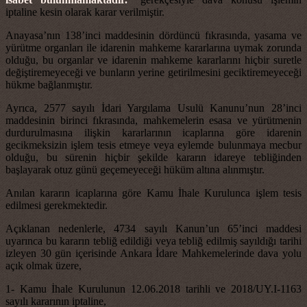
iptaline kesin olarak karar verilmiştir.
Anayasa’nın 138’inci maddesinin dördüncü fıkrasında, yasama ve
yürütme organları ile idarenin mahkeme kararlarına uymak zorunda
olduğu, bu organlar ve idarenin mahkeme kararlarını hiçbir suretle
değiştiremeyeceği ve bunların yerine getirilmesini geciktiremeyeceği
hükme bağlanmıştır.
Ayrıca, 2577 sayılı İdari Yargılama Usulü Kanunu’nun 28’inci
maddesinin birinci fıkrasında, mahkemelerin esasa ve yürütmenin
durdurulmasına ilişkin kararlarının icaplarına göre idarenin
gecikmeksizin işlem tesis etmeye veya eylemde bulunmaya mecbur
olduğu, bu sürenin hiçbir şekilde kararın idareye tebliğinden
başlayarak otuz günü geçemeyeceği hüküm altına alınmıştır.
Anılan kararın icaplarına göre Kamu İhale Kurulunca işlem tesis
edilmesi gerekmektedir.
Açıklanan nedenlerle, 4734 sayılı Kanun’un 65’inci maddesi
uyarınca bu kararın tebliğ edildiği veya tebliğ edilmiş sayıldığı tarihi
izleyen 30 gün içerisinde Ankara İdare Mahkemelerinde dava yolu
açık olmak üzere,
1- Kamu İhale Kurulunun 12.06.2018 tarihli ve 2018/UY.I-1163
sayılı kararının iptaline,