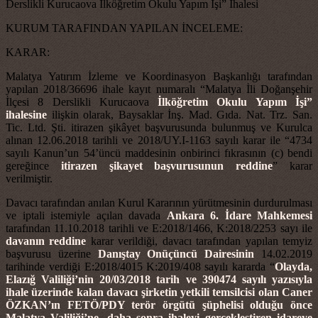
Derslikli Kurucaova İlköğretim Okulu Yapım İşi” İhalesi
KURUM TARAFINDAN YAPILAN İNCELEME:
KARAR:
Malatya Yatırım İzleme ve Koordinasyon Başkanlığı tarafından
yapılan 2018/36696 ihale kayıt numaralı “Malatya İli Doğanşehir
İlçesi 8 Derslikli Kurucaova
İlköğretim Okulu Yapım İşi”
ihalesine
ilişkin olarak, Baysaklar İnş. Mad. Gıda. Nat. Trz. San.
Tic. Ltd. Şti. itirazen şikâyet başvurusunda bulunmuş ve Kurulca
alınan 12.06.2018 tarihli ve 2018/UY.I-1163 sayılı karar ile “4734
sayılı Kanun’un 54’üncü maddesinin onbirinci fıkrasının (c) bendi
gereğince
itirazen şikayet başvurusunun reddine
” karar
verilmiştir.
Davacı tarafından anılan Kurul Kararının yürütmesinin durdurulması
ve iptali istemiyle açılan davada
Ankara 6. İdare Mahkemesi
tarafından 11.10.2018 tarihli ve E:2018/1466, K:2018/2253 sayı ile
davanın reddine
karar verildiği, davacı tarafından yapılan temyiz
başvurusu üzerine
Danıştay Onüçüncü Dairesinin
14.02.2019
tarihinde verdiği E:2018/4015 K:2019/408 sayılı kararda “
Olayda,
Elazığ Valiliği’nin 20/03/2018 tarih ve 390474 sayılı yazısıyla
ihale üzerinde kalan davacı şirketin yetkili temsilcisi olan Caner
ÖZKAN’ın FETÖ/PDY terör örgütü şüphelisi olduğu önce
Malatya Valiliği’ne, daha sonra ihaleyi gerçekleştiren idareye