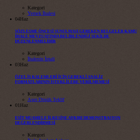
Kategori
Yemek İhalesi
04
Haz
SÖZLEŞME ÖNCESİ SUNULMASI GEREKEN BELGELER KAMU
İHALE MEVZUATINDA BELİRLENDİĞİ ŞEKİLDE
DÜZENLENMELİDİR
Kategori
İhalenin İptali
03
Haz
ÖZEL İŞ KALEMLERİ İÇİN GEREKLİ ANALİZ
FORMATLARININ İSTEKLİLERE VERİLMEMESİ
Kategori
Aşırı Düşük Teklif
01
Haz
EŞİT MUAMELE İLKESİNE AYKIRI DEMONSTRASYON
DEĞERLENDİRMESİ
Kategori