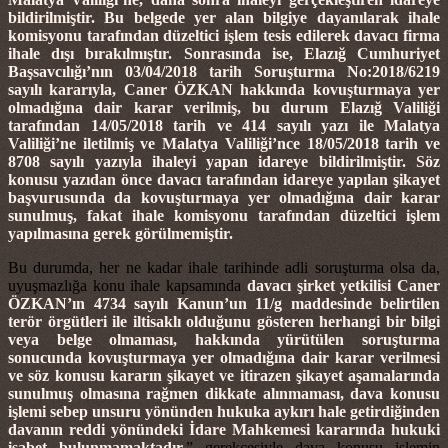
bildirilmiştir. Bu belgede yer alan bilgiye dayanılarak ihale
komisyonu tarafından düzeltici işlem tesis edilerek davacı firma
ihale dışı bırakılmıştır. Sonrasında ise, Elazığ Cumhuriyet
Başsavcılığı’nın 03/04/2018 tarih Soruşturma No:2018/6219
sayılı kararıyla, Caner ÖZKAN hakkında kovuşturmaya yer
olmadığına dair karar verilmiş, bu durum Elazığ Valiliği
tarafından 14/05/2018 tarih ve 414 sayılı yazı ile Malatya
Valiliği’ne iletilmiş ve Malatya Valiliği’nce 18/05/2018 tarih ve
8708 sayılı yazıyla ihaleyi yapan idareye bildirilmiştir. Söz
konusu yazıdan önce davacı tarafından idareye yapılan şikayet
başvurusunda da kovuşturmaya yer olmadığına dair karar
sunulmuş, fakat ihale komisyonu tarafından düzeltici işlem
yapılmasına gerek görülmemiştir.
Bu durumda, her ne kadar ihale tarihinde adli soruşturma olsa da,
uyuşmazlığa konu ihale kapsamında
davacı şirket yetkilisi Caner
ÖZKAN’ın 4734 sayılı Kanun’un 11/g maddesinde belirtilen
terör örgütleri ile iltisaklı olduğunu gösteren herhangi bir bilgi
veya belge olmaması, hakkında yürütülen soruşturma
sonucunda kovuşturmaya yer olmadığına dair karar verilmesi
ve söz konusu kararın şikayet ve itirazen şikayet aşamalarında
sunulmuş olmasına rağmen dikkate alınmaması, dava konusu
işlemi sebep unsuru yönünden hukuka aykırı hale getirdiğinden
davanın reddi yönündeki İdare Mahkemesi kararında hukuki
isabet bulunmamaktadır.
” gerekçesiyle dava konusu işlemin