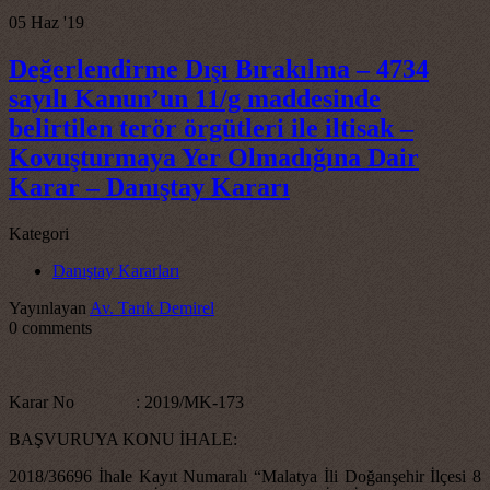
05
Haz '19
Değerlendirme Dışı Bırakılma – 4734
sayılı Kanun’un 11/g maddesinde
belirtilen terör örgütleri ile iltisak –
Kovuşturmaya Yer Olmadığına Dair
Karar – Danıştay Kararı
Kategori
Danıştay Kararları
Yayınlayan
Av. Tarık Demirel
0 comments
Karar No : 2019/MK-173
BAŞVURUYA KONU İHALE:
2018/36696 İhale Kayıt Numaralı “Malatya İli Doğanşehir İlçesi 8