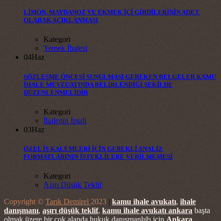
LİMON, MAYDANOZ VE EKMEK İÇİ GİRDİLERİNİN ADET
OLARAK AÇIKLANMASI
Kategori
Yemek İhalesi
04
Haz
SÖZLEŞME ÖNCESİ SUNULMASI GEREKEN BELGELER KAMU
İHALE MEVZUATINDA BELİRLENDİĞİ ŞEKİLDE
DÜZENLENMELİDİR
Kategori
İhalenin İptali
03
Haz
ÖZEL İŞ KALEMLERİ İÇİN GEREKLİ ANALİZ
FORMATLARININ İSTEKLİLERE VERİLMEMESİ
Kategori
Aşırı Düşük Teklif
Copyright ©
Tarık Demirel
2023
|
kamu ihale avukatı
,
ihale
danışmanı
,
aşırı düşük teklif
,
kamu ihale avukatı ankara
başta
olmak üzere bir çok alanda hukuk danışmanlığı için
Ankara