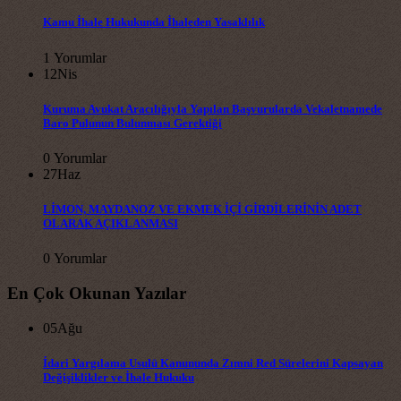
Kamu İhale Hukukunda İhaleden Yasaklılık
1 Yorumlar
12
Nis
Kuruma Avukat Aracılığıyla Yapılan Başvurularda Vekaletnamede
Baro Pulunun Bulunması Gerektiği
0 Yorumlar
27
Haz
LİMON, MAYDANOZ VE EKMEK İÇİ GİRDİLERİNİN ADET
OLARAK AÇIKLANMASI
0 Yorumlar
En Çok Okunan Yazılar
05
Ağu
İdari Yargılama Usulü Kanununda Zımni Red Sürelerini Kapsayan
Değişiklikler ve İhale Hukuku