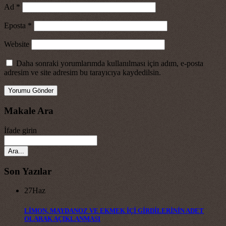
Ad
*
Eposta
*
Website
Daha sonraki yorumlarımda kullanılması için adım, e-posta
adresim ve site adresim bu tarayıcıya kaydedilsin.
Makale Ara
İfade girin
Son Yazılar
27
Haz
LİMON, MAYDANOZ VE EKMEK İÇİ GİRDİLERİNİN ADET
OLARAK AÇIKLANMASI