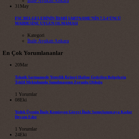
İhale Avukatı Ankara
31
May
FSC BELGELERİNİN İDARİ ŞARTNAME’NİN 7.5.4’ÜNCÜ
MADDESİNE UYGUN OLMAMASI
Kategori
İhale Avukatı Ankara
En Çok Yorumlananlar
20
Mar
Teknik Şartnamede Yeterlik Kriteri Haline Getirilen Belgelerin
Teklif Mektubunda Sunulmasının Zorunlu Olduğu
1 Yorumlar
08
Eki
Yedek Üyenin İhale Komisyon Görevi İhale Sonuçlanıncaya Kadar
Devam Eder
1 Yorumlar
24
Eki