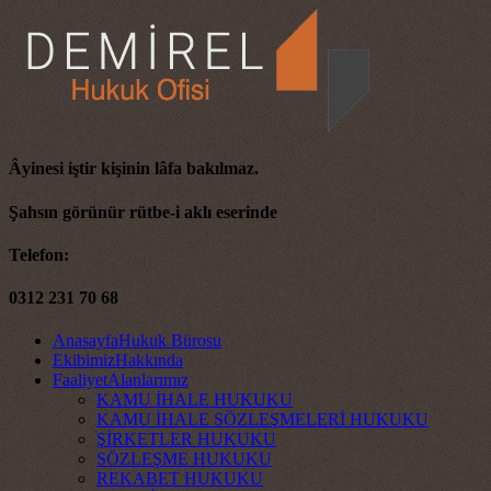
Âyinesi iştir kişinin lâfa bakılmaz.
Şahsın görünür rütbe-i aklı eserinde
Telefon:
0312 231 70 68
Anasayfa
Hukuk Bürosu
Ekibimiz
Hakkında
Faaliyet
Alanlarımız
KAMU İHALE HUKUKU
KAMU İHALE SÖZLEŞMELERİ HUKUKU
ŞİRKETLER HUKUKU
SÖZLEŞME HUKUKU
REKABET HUKUKU