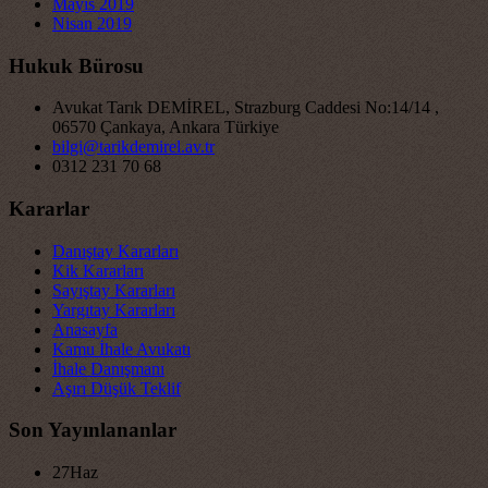
Mayıs 2019
Nisan 2019
Hukuk Bürosu
Avukat Tarık DEMİREL, Strazburg Caddesi No:14/14 ,
06570 Çankaya, Ankara Türkiye
bilgi@tarikdemirel.av.tr
0312 231 70 68
Kararlar
Danıştay Kararları
Kik Kararları
Sayıştay Kararları
Yargıtay Kararları
Anasayfa
Kamu İhale Avukatı
İhale Danışmanı
Aşırı Düşük Teklif
Son Yayınlananlar
27
Haz