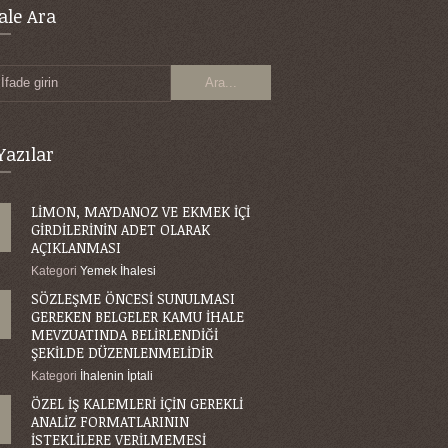
le Ara
İfade girin
Yazılar
LİMON, MAYDANOZ VE EKMEK İÇİ
GİRDİLERİNİN ADET OLARAK
AÇIKLANMASI
Kategori
Yemek İhalesi
SÖZLEŞME ÖNCESİ SUNULMASI
GEREKEN BELGELER KAMU İHALE
MEVZUATINDA BELİRLENDİĞİ
ŞEKİLDE DÜZENLENMELİDİR
Kategori
İhalenin İptali
ÖZEL İŞ KALEMLERİ İÇİN GEREKLİ
ANALİZ FORMATLARININ
İSTEKLİLERE VERİLMEMESİ