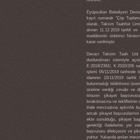
Eyüpsultan Belediyesi Dest
kayıt numaralı “Çöp Toplama
olarak, Taksim Taahhüt Limi
alınan 11.12.2019 tarihli ve
maddesinin onbirinci fıkras
karar verilmiştir.
Davacı Taksim Taah. Ltd. Ş
durdurulması istemiyle açı
E:2019/2382/, K:2020/206 say
işlemi 05/11/2019 tarihinde 
idarenin 15/11/2019 tarihl
bulunmadığı bildirilmesi üzeri
üzerine verdiği cevabı ve d
itirazen şikayet başvurusu
bırakılmasına ve tekliflerinin 
ihale mevzuatına aykırılık 
ancak şikayet başvurularının 
ekte sunulduğu, şikayet baş
gerektiği ifadelerine yer v
başvurusu dilekçesini ve şik
yoktur. Yukarıda anılan mevzu