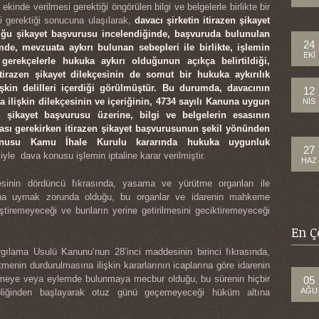
kinde verilmesi gerektiği öngörülen bilgi ve belgelerle birlikte bir
i gerektiği sonucuna ulaşılarak,
davacı şirketin itirazen şikayet
duğu şikayet başvurusu incelendiğinde, başvuruda bulunulan
24
de, mevzuata aykırı bulunan sebepleri ile birlikte, işlemin
EKI
gerekçelerle hukuka aykırı olduğunun açıkça belirtildiği,
tirazen şikayet dilekçesinin de somut bir hukuka aykırılık
işkin delilleri içerdiği görülmüştür. Bu durumda, davacının
12
a ilişkin dilekçesinin ve içeriğinin, 4734 sayılı Kanuna uygun
NIS
n şikayet başvurusu üzerine, bilgi ve belgelerin esasının
ası gerekirken itirazen şikayet başvurusunun şekil yönünden
onusu Kamu İhale Kurulu kararında hukuka uygunluk
27
iyle dava konusu işlemin iptaline karar verilmiştir.
HAZ
sinin dördüncü fıkrasında, yasama ve yürütme organları ile
ına uymak zorunda olduğu, bu organlar ve idarenin mahkeme
ğiştiremeyeceği ve bunların yerine getirilmesini geciktiremeyeceği
En Ç
rgılama Usulü Kanunu’nun 28’inci maddesinin birinci fıkrasında,
enin durdurulmasına ilişkin kararlarının icaplarına göre idarenin
tmeye veya eylemde bulunmaya mecbur olduğu, bu sürenin hiçbir
05
AĞU
ebliğinden başlayarak otuz günü geçemeyeceği hüküm altına