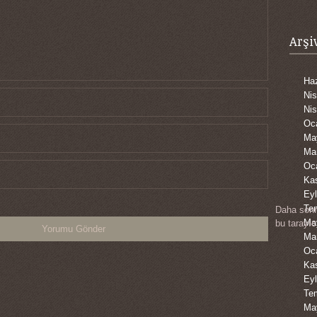
Arşi
Haz
Ni
Ni
Oc
Ma
Ma
Oc
Ka
Eyl
Te
Daha sonr
Ma
bu tarayıc
Ma
Oc
Ka
Eyl
Te
Ma