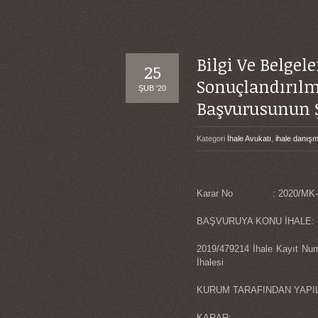
Bilgi Ve Belgel
25
Sonuçlandırılm
ŞUB '20
Başvurusunun 
Kategori
İhale Avukatı
,
ihale danışm
Karar No : 2020/MK-
BAŞVURUYA KONU İHALE:
2019/479214 İhale Kayıt Num
İhalesi
KURUM TARAFINDAN YAPI
KARAR: