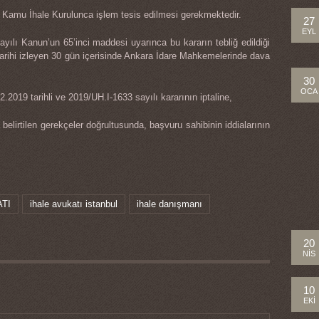
e Kamu İhale Kurulunca işlem tesis edilmesi gerekmektedir.
27
EYL
yılı Kanun’un 65’inci maddesi uyarınca bu kararın tebliğ edildiği
 tarihi izleyen 30 gün içerisinde Ankara İdare Mahkemelerinde dava
30
OCA
.2019 tarihli ve 2019/UH.I-1633 sayılı kararının iptaline,
elirtilen gerekçeler doğrultusunda, başvuru sahibinin iddialarının
ATI
ihale avukatı istanbul
ihale danışmanı
20
NIS
10
EKI