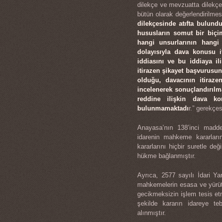
dilekçe ve mevzuatta dilekçe e
bütün olarak değerlendirilmes
dilekçesinde atıfta bulun
hususların somut bir biçim
hangi unsurlarının hangi 
dolayısıyla dava konusu i
iddiasını ve bu iddiaya il
itirazen şikayet başvurusun
olduğu, davacının itiraze
incelenerek sonuçlandırılm
reddine ilişkin dava k
bulunmamaktadı
r.” gerekçes
Anayasa’nın 138’inci madde
idarenin mahkeme kararlar
kararlarını hiçbir suretle de
hükme bağlanmıştır.
Ayrıca, 2577 sayılı İdari Ya
mahkemelerin esasa ve yürütm
gecikmeksizin işlem tesis e
şekilde kararın idareye t
alınmıştır.