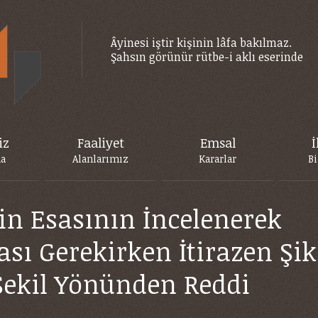
Âyinesi iştir kişinin lâfa bakılmaz.
Şahsın görünür rütbe-i aklı eserinde
iz
Faaliyet
Emsal
İ
da
Alanlarımız
Kararlar
Bi
rin Esasının İncelenerek
sı Gerekirken İtirazen Şik
ekil Yönünden Reddi