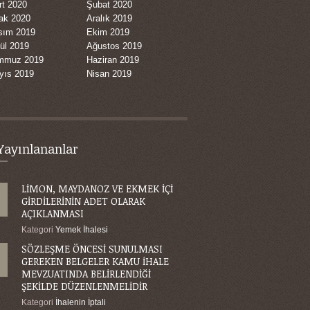
rt 2020
Şubat 2020
ak 2020
Aralık 2019
sım 2019
Ekim 2019
ül 2019
Ağustos 2019
mmuz 2019
Haziran 2019
yıs 2019
Nisan 2019
Yayınlananlar
LİMON, MAYDANOZ VE EKMEK İÇİ
GİRDİLERİNİN ADET OLARAK
AÇIKLANMASI
Kategori
Yemek İhalesi
SÖZLEŞME ÖNCESİ SUNULMASI
GEREKEN BELGELER KAMU İHALE
MEVZUATINDA BELİRLENDİĞİ
ŞEKİLDE DÜZENLENMELİDİR
Kategori
İhalenin İptali