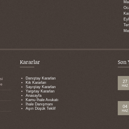
Ma
Oc
Ka
Eyl
Te
Ma
Kararlar
Son 
Danıştay Kararları
si
27
Kik Kararları
ye
HAZ
Sayıştay Kararları
Yargıtay Kararları
Anasayfa
Kamu İhale Avukatı
İhale Danışmanı
04
Aşırı Düşük Teklif
HAZ