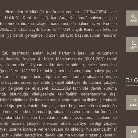
ek Hizmetleri Müdürlüğü tarafından yapılan 2019/479214 ihale
01
, Nakli Ve Kent Temizliği İçin Araç Kiralama” ihalesine ilişkin
HAZ
ted Şirketi itirazen şikâyet başvurusunda bulunmuş ve Kurulca
 2019/UH.I-1633 sayılı karar ile “ 4734 sayılı Kanun’un 54’üncü
ının (c) bendi gereğince itirazen şikayet başvurusunun reddine”
31
MAY
ti. tarafından anılan Kurul kararının iptali ve yürütmenin
lan davada, Ankara 4. İdare Mahkemesinin 30.01.2020 tarihli
ılı kararında “…Uyuşmazlıkta davacı şirketin, ihale sürecindeki
öğrendiği ve 14/11/2019 tarihli şikayet başvurusunu ihaleyi yapan
i kararı ile uygun bulmadığı ve aynı tarihte şikayetin uygun
En Ç
ne başvuru süresi içerisinde şikayet dilekçesi ile idarenin şikayet
iğer belgeleri de ekleyerek 25.11.2019 tarihinde davalı kuruma
nda bulunduğu dilekçesinde tekliflerinin değerlendirme dışı
değerlendirilmesi ile ihalenin sonuçlandırılmasına ilişkin işlemlerde
20
MAR
bulunduğu gerekçesiyle idareye şikayet başvurusunda bulunulduğu
idarece yerinde bulunmadığı, şikayet başvurularının bir örneğinin
vurularında belirtilen hususların ihale mevzuatınca incelenmesi
ererek itirazen şikayet dilekçesi ekine idareye verdiği şikayet
ayet üzerine idarece verilen cevabı da eklediği hususunda ihtilaf
08
at hükümleri gereğince, davalı kuruma yapılan itirazen şikayetin,
EKI