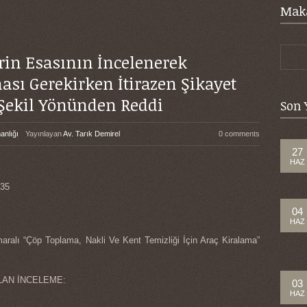
Maka
erin Esasının İncelenerek
ası Gerekirken İtirazen Şikayet
Şekil Yönünden Reddi
Son 
anlığı
Yayınlayan
Av. Tarık Demirel
0 comments
27
HAZ
35
04
HAZ
aralı “Çöp Toplama, Nakli Ve Kent Temizliği İçin Araç Kiralama”
LAN İNCELEME:
03
HAZ