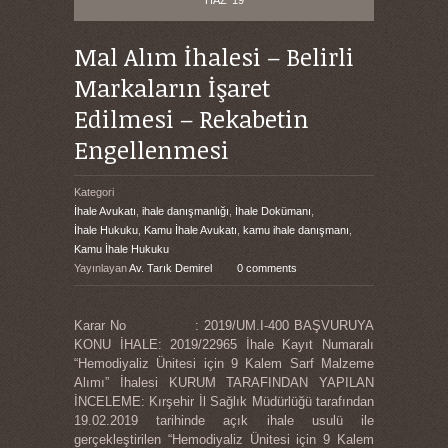
HAZ '19
Mal Alım İhalesi – Belirli
Markaların İşaret
Edilmesi – Rekabetin
Engellenmesi
Kategori
İhale Avukatı
,
ihale danışmanlığı
,
İhale Dokümanı
,
İhale Hukuku
,
Kamu İhale Avukatı
,
kamu ihale danışmanı
,
Kamu İhale Hukuku
Yayınlayan
Av. Tarık Demirel
0 comments
Karar No : 2019/UM.I-400 BAŞVURUYA
KONU İHALE: 2019/22965 İhale Kayıt Numaralı
“Hemodiyaliz Ünitesi için 9 Kalem Sarf Malzeme
Alımı” İhalesi KURUM TARAFINDAN YAPILAN
İNCELEME: Kırşehir İl Sağlık Müdürlüğü tarafından
19.02.2019 tarihinde açık ihale usulü ile
gerçekleştirilen “Hemodiyaliz Ünitesi için 9 Kalem