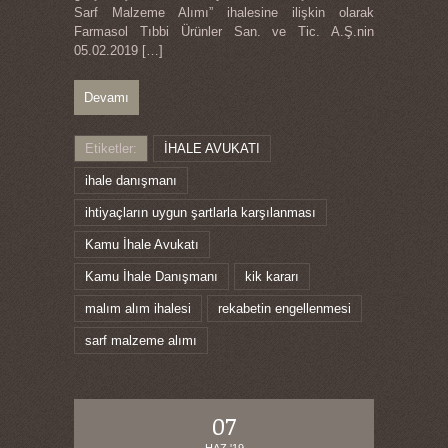
Sarf Malzeme Alımı” ihalesine ilişkin olarak
Farmasol Tıbbi Ürünler San. ve Tic. A.Ş.nin
05.02.2019
[…]
Devamı
Etiketler:
İHALE AVUKATI
ihale danışmanı
ihtiyaçların uygun şartlarla karşılanması
Kamu İhale Avukatı
Kamu İhale Danışmanı
kik kararı
malım alım ihalesi
rekabetin engellenmesi
sarf malzeme alımı
07