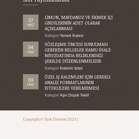
LİMON, MAYDANOZ VE EKMEK İÇİ
27
GİRDİLERİNİN ADET OLARAK
HAZ
AÇIKLANMASI
Kategori
Yemek İhalesi
SÖZLEŞME ÖNCESİ SUNULMASI
04
GEREKEN BELGELER KAMU İHALE
HAZ
MEVZUATINDA BELİRLENDİĞİ
ŞEKİLDE DÜZENLENMELİDİR
Kategori
İhalenin İptali
ÖZEL İŞ KALEMLERİ İÇİN GEREKLİ
03
ANALİZ FORMATLARININ
HAZ
İSTEKLİLERE VERİLMEMESİ
Kategori
Aşırı Düşük Teklif
Copyright ©
Tarık Demirel
2023
|
kamu ihale avukatı
,
ihale danışmanı
,
aşırı düşük teklif
,
kamu ihale
avukatı ankara
başta olmak üzere bir çok alanda
hukuk danışmanlığı için
Ankara
Demirel Hukuk Bürosu