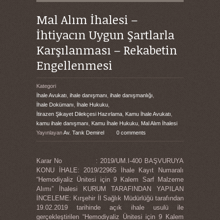
Mal Alım İhalesi –
İhtiyacın Uygun Şartlarla
Karşılanması – Rekabetin
Engellenmesi
Kategori
İhale Avukatı
,
ihale danışmanı
,
ihale danışmanlığı
,
İhale Dokümanı
,
İhale Hukuku
,
İtirazen Şikayet Dilekçesi Hazırlama
,
Kamu İhale Avukatı
,
kamu ihale danışmanı
,
Kamu İhale Hukuku
,
Mal Alım İhalesi
Yayınlayan
Av. Tarık Demirel
0 comments
Karar No : 2019/UM.I-400 BAŞVURUYA
KONU İHALE: 2019/22965 İhale Kayıt Numaralı
“Hemodiyaliz Ünitesi için 9 Kalem Sarf Malzeme
Alımı” İhalesi KURUM TARAFINDAN YAPILAN
İNCELEME: Kırşehir İl Sağlık Müdürlüğü tarafından
19.02.2019 tarihinde açık ihale usulü ile
gerçekleştirilen “Hemodiyaliz Ünitesi için 9 Kalem