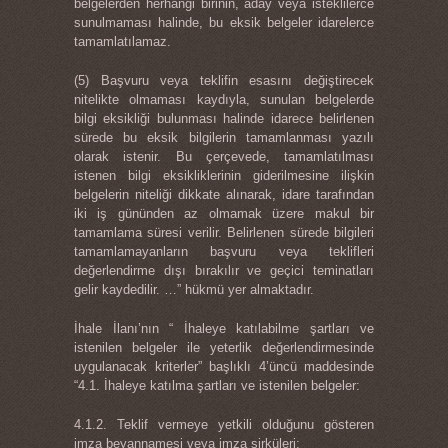
belgelerden herhangi birinin, aday veya isteklilerce
sunulmaması halinde, bu eksik belgeler idarelerce
tamamlatılamaz.
(5) Başvuru veya teklifin esasını değiştirecek
nitelikte olmaması kaydıyla, sunulan belgelerde
bilgi eksikliği bulunması halinde idarece belirlenen
sürede bu eksik bilgilerin tamamlanması yazılı
olarak istenir. Bu çerçevede, tamamlatılması
istenen bilgi eksikliklerinin giderilmesine ilişkin
belgelerin niteliği dikkate alınarak, idare tarafından
iki iş gününden az olmamak üzere makul bir
tamamlama süresi verilir. Belirlenen sürede bilgileri
tamamlamayanların başvuru veya teklifleri
değerlendirme dışı bırakılır ve geçici teminatları
gelir kaydedilir. …” hükmü yer almaktadır.
İhale İlanı’nın “ İhaleye katılabilme şartları ve
istenilen belgeler ile yeterlik değerlendirmesinde
uygulanacak kriterler” başlıklı 4’üncü maddesinde
“4.1. İhaleye katılma şartları ve istenilen belgeler:
4.1.2. Teklif vermeye yetkili olduğunu gösteren
imza beyannamesi veya imza sirküleri;