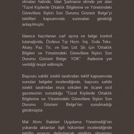
olmaları halinde, İdari Şartname ekinde yer alan
“Tüzel Kişilerde Ortaklık Bilgilerine ve Yönetimdeki
Görevlilere İlişkin Son Durumu Gösterir Belge”yi
teklifleri kapsamında sunmaları gerektiği
anlaşılmıştır.
İdarece hazırlanan zarf açma ve belge kontrol
tutanağında, Özdeva Tıp Hizm. İnş. Gıda Teks.
Akary. Paz. Tic. ve San. Ltd. Şti. için “Ortaklık
Bilgileri ve Yönetimdeki Görevlilere İlişkin Son
Durumu Gösterir Belge: YOK” ifadesine yer
verildiği tespit edilmiştir.
Başvuru sahibi istekli tarafından teklif kapsamında
sunulan belgeler incelendiğinde, başvuru sahibi
istekli tarafından imza sirküleri ile ticaret sicil
gazetesinin sunulduğu “Tüzel Kişilerde Ortaklık
Bilgilerine ve Yönetimdeki Görevlilere İlişkin Son
Durumu Gösterir Belge”nin sunulmadığı
görülmüştür.
Mal Alımı İhaleleri Uygulama Yönetmeliği’nin
yukarıda aktarılan ilgili hükümleri incelendiğinde
teklifin esasını değiştirecek nitelikte olmaması