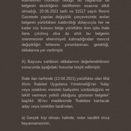
edilmesinin mümkün olduğu bu bağlamda bu
belgenin eksikliğinin tekliflerinin esasına etkili
olmadığı, 20.06.2021 tarih ve 31517 sayılı Resmi
Gazetede yapılan değişiklik çerçevesinde anılan
belgenin yürürlükten kaldırıldığı dolayısıyla her ne
kadar söz konusu belge yürürlükte iken işbu ihale
ilana çıkılmış olsa da artık bu belgenin
istenmesinin ehemmiyeti kalmadığından mevcut
değişikliğin lehlerine yorumlanması gerektiği,
iddialarına yer verilmiştir.
A) Başvuru sahibinin iddialarının değerlendirilmesi
sonucunda aşağıdaki hususlar tespit edilmiştir.
İhale ilan tarihinde (13.04.2021) yürürlükte olan Mal
Alımı İhaleleri Uygulama Yönetmeliği’nin “Aday
veya isteklinin mesleki faaliyetini sürdürdüğünü ve
teklif vermeye yetkili olduğunu gösteren belgeler”
başlıklı 36’ncı maddesinde “İhalelere katılacak
aday veya istekliler tarafından,
a) Gerçek kişi olması halinde, noter tasdikli imza
beyannamesinin,