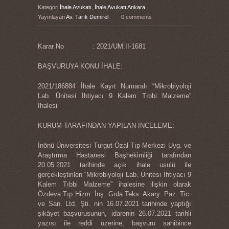
Kategori
İhale Avukatı
,
İhale Avukatı Ankara
Yayınlayan
Av. Tarık Demirel
0 comments
Karar No : 2021/UM.II-1681
BAŞVURUYA KONU İHALE:
2021/186884 İhale Kayıt Numaralı “Mikrobiyoloji
Lab. Ünitesi İhtiyacı 9 Kalem Tıbbi Malzeme”
İhalesi
KURUM TARAFINDAN YAPILAN İNCELEME:
İnönü Üniversitesi Turgut Özal Tıp Merkezi Uyg. ve
Araştırma Hastanesi Başhekimliği tarafından
20.05.2021 tarihinde açık ihale usulü ile
gerçekleştirilen “Mikrobiyoloji Lab. Ünitesi İhtiyacı 9
Kalem Tıbbi Malzeme” ihalesine ilişkin olarak
Özdeva Tıp Hizm. İnş. Gıda Teks. Akary. Paz. Tic.
ve San. Ltd. Şti. nin 16.07.2021 tarihinde yaptığı
şikâyet başvurusunun, idarenin 26.07.2021 tarihli
yazısı ile reddi üzerine, başvuru sahibince