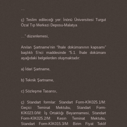
…
ç) Teslim edileceği yer: İnönü Üniversitesi Turgut
Özal Tıp Merkezi Deposu-Malatya
…” düzenlemesi,
Anılan Şartname’nin “İhale dokümanının kapsamı”
başlıklı 5’nci maddesinde “5.1. İhale dokümanı
aşağıdaki belgelerden oluşmaktadır:
a) İdari Şartname,
b) Teknik Şartname,
c) Sözleşme Tasarısı,
ç) Standart formlar: Standart Form-KİK025.1/M:
Geçici Teminat Mektubu, Standart Form-
KİK023.0/M: İş Ortaklığı Beyannamesi, Standart
Form-KİK025.2/M: Kesin Teminat Mektubu,
Standart Form-KİK015.3/M: Birim Fiyat Teklif