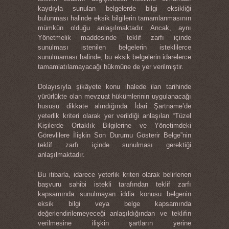
kaydıyla sunulan belgelerde bilgi eksikliği
bulunması halinde eksik bilgilerin tamamlanmasının
mümkün olduğu anlaşılmaktadır. Ancak, aynı
Yönetmelik maddesinde teklif zarfı içinde
sunulması istenilen belgelerin isteklilerce
sunulmaması halinde, bu eksik belgelerin idarelerce
tamamlatılamayacağı hükmüne de yer verilmiştir.
Dolayısıyla şikâyete konu ihalede ilan tarihinde
yürürlükte olan mevzuat hükümlerinin uygulanacağı
hususu dikkate alındığında İdari Şartname’de
yeterlik kriteri olarak yer verildiği anlaşılan “Tüzel
Kişilerde Ortaklık Bilgilerine ve Yönetimdeki
Görevlilere İlişkin Son Durumu Gösterir Belge”nin
teklif zarfı içinde sunulması gerektiği
anlaşılmaktadır.
Bu itibarla, idarece yeterlik kriteri olarak belirlenen
başvuru sahibi istekli tarafından teklif zarfı
kapsamında sunulmayan iddia konusu belgenin
eksik bilgi veya belge kapsamında
değerlendirilemeyeceği anlaşıldığından ve teklifin
verilmesine ilişkin şartların yerine