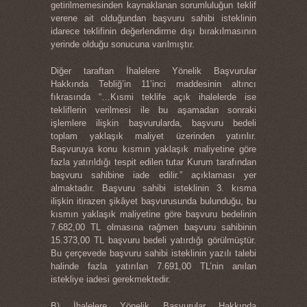
getirilmemesinden kaynaklanan sorumluluğun teklif
verene ait olduğundan başvuru sahibi isteklinin
idarece teklifinin değerlendirme dışı bırakılmasının
yerinde olduğu sonucuna varılmıştır.
Diğer taraftan İhalelere Yönelik Başvurular
Hakkında Tebliğ’in 11’inci maddesinin altıncı
fıkrasında “…Kısmi teklife açık ihalelerde ise
tekliflerin verilmesi ile bu aşamadan sonraki
işlemlere ilişkin başvurularda, başvuru bedeli
toplam yaklaşık maliyet üzerinden yatırılır.
Başvuruya konu kısmın yaklaşık maliyetine göre
fazla yatırıldığı tespit edilen tutar Kurum tarafından
başvuru sahibine iade edilir.” açıklaması yer
almaktadır. Başvuru sahibi isteklinin 3. kısma
ilişkin itirazen şikâyet başvurusunda bulunduğu, bu
kısmın yaklaşık maliyetine göre başvuru bedelinin
7.682,00 TL olmasına rağmen başvuru sahibinin
15.373,00 TL başvuru bedeli yatırdığı görülmüştür.
Bu çerçevede başvuru sahibi isteklinin yazılı talebi
halinde fazla yatırılan 7.691,00 TL’nin anılan
istekliye iadesi gerekmektedir.
B) İhalelere Yönelik Başvurular Hakkında