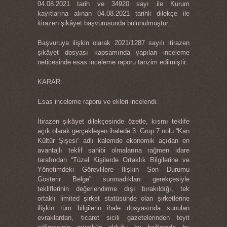
04.08.2021 tarih ve 34920 sayı ile Kurum
kayıtlarına alınan 04.08.2021 tarihli dilekçe ile
itirazen şikâyet başvurusunda bulunulmuştur.
Başvuruya ilişkin olarak 2021/1287 sayılı itirazen
şikâyet dosyası kapsamında yapılan inceleme
neticesinde esas inceleme raporu tanzim edilmiştir.
KARAR:
Esas inceleme raporu ve ekleri incelendi.
İtirazen şikâyet dilekçesinde özetle, kısmı teklife
açık olarak gerçekleşen ihalede 3. Grup 7 nolu “Kan
Kültür Şişesi” adlı kalemde ekonomik açıdan en
avantajlı teklif sahibi olmalarına rağmen idare
tarafından “Tüzel Kişilerde Ortaklık Bilgilerine ve
Yönetimdeki Görevlilere İlişkin Son Durumu
Gösterir Belge” sunmadıkları gerekçesiyle
tekliflerinin değerlendirme dışı bırakıldığı, tek
ortaklı limited şirket statüsünde olan şirketlerine
ilişkin tüm bilgilerin ihale dosyasında sunulan
evraklardan, ticaret sicili gazetelerinden teyit