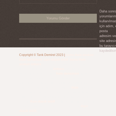
Daha sonra
yorumları
kullanılma
için adım, 
posta
adresim ve
site adres
bu tarayıc
kaydedilsin
Copyright ©
Tarık Demirel
2023
|
kamu ihale avukatı
,
ihale danışmanı
,
aşırı düşük teklif
,
kamu ihale
avukatı ankara
başta olmak üzere bir çok alanda
hukuk danışmanlığı için
Ankara
Demirel Hukuk Bürosu
ile iletişime geçebilirsiniz.
İhale danışmanı
, ihale
dokümanlarının hazırlanması, ihale sürecinin
yürütülmesi ve ihale sonuçlarının değerlendirilmesi gibi
konularda danışmanlık yapar. Ayrıca,
ihale
sürecinde
oluşabilecek anlaşmazlıkların çözümüne ve ihale
sonrası hukuki işlemlerin yürütülmesine de yardımcı
olabilir.
Aşırı düşük teklif
, bir ihale için sunulan fiyatın
diğer tekliflerden çok daha düşük olmasıdır.
Aşırı
düşük teklif,
ihale sürecinin adil olmamasına ve
maliyetleri karşılamayan işletmelerin işe alınmasına yol