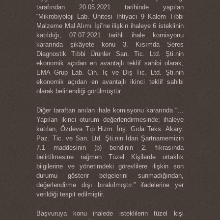
tarafından 20.05.2021 tarihinde yapılan
“Mikrobiyoloji Lab. Ünitesi İhtiyacı 9 Kalem Tıbbi
Malzeme Mal Alımı İşi”ne ilişkin ihaleye 6 isteklinin
katıldığı, 07.07.2021 tarihli ihale komisyonu
kararında şikâyete konu 3. Kısımda Seres
Diagnostik Tıbbi Ürünler San. Tic. Ltd. Şti.nin
ekonomik açıdan en avantajlı teklif sahibi olarak,
EMA Grup Lab. Cih. İç ve Dış Tic. Ltd. Şti.nin
ekonomik açıdan en avantajlı ikinci teklif sahibi
olarak belirlendiği görülmüştür.
Diğer taraftan anılan ihale komisyonu kararında “…
Yapılan ikinci oturum değerlendirmesinde; ihaleye
katılan, Özdeva Tıp Hizm. İnş. Gıda Teks. Akary.
Paz. Tic. ve San. Ltd. Şti.nin İdari Şartnamemizin
7.1 maddesinin (b) bendinin 2. fıkrasında
belirtilmesine rağmen Tüzel Kişilerde ortaklık
bilgilerine ve yönetimdeki görevlilere ilişkin son
durumu gösterir belgelerini sunmadığından,
değerlendirme dışı bırakılmıştır.” ifadelerine yer
verildiği tespit edilmiştir.
Başvuruya konu ihalede isteklilerin tüzel kişi