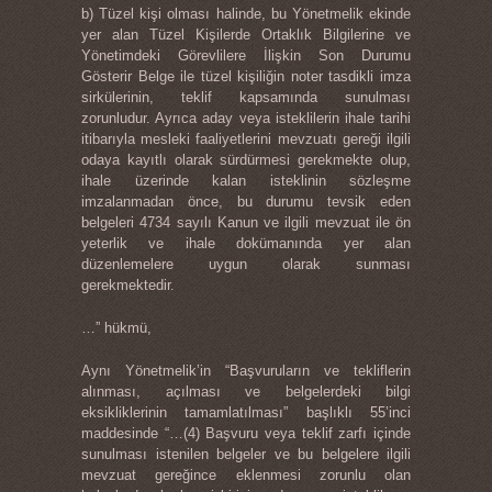
b) Tüzel kişi olması halinde, bu Yönetmelik ekinde
yer alan Tüzel Kişilerde Ortaklık Bilgilerine ve
Yönetimdeki Görevlilere İlişkin Son Durumu
Gösterir Belge ile tüzel kişiliğin noter tasdikli imza
sirkülerinin, teklif kapsamında sunulması
zorunludur. Ayrıca aday veya isteklilerin ihale tarihi
itibarıyla mesleki faaliyetlerini mevzuatı gereği ilgili
odaya kayıtlı olarak sürdürmesi gerekmekte olup,
ihale üzerinde kalan isteklinin sözleşme
imzalanmadan önce, bu durumu tevsik eden
belgeleri 4734 sayılı Kanun ve ilgili mevzuat ile ön
yeterlik ve ihale dokümanında yer alan
düzenlemelere uygun olarak sunması
gerekmektedir.
…” hükmü,
Aynı Yönetmelik’in “Başvuruların ve tekliflerin
alınması, açılması ve belgelerdeki bilgi
eksikliklerinin tamamlatılması” başlıklı 55’inci
maddesinde “…(4) Başvuru veya teklif zarfı içinde
sunulması istenilen belgeler ve bu belgelere ilgili
mevzuat gereğince eklenmesi zorunlu olan