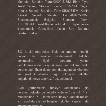
Mektubu, Standart Form-KİK0015.3/M: Birim Fiyat
Teklif Cetveli, Standart Form-KİK025.4/M: Geçici
Kefalet Senedi, Standart Form-KİK025.5/M: Kesin
Kefalet Senedi, Standart Form-KİK029.0/M:
Sunulmayacak Belgeler, Standart Form-
KİK030.0/M: Tüzel Kişilerde Ortaklık Bilgilerine ve
Yönetimdeki Görevlilere İlişkin Son Durumu
Gösterir Belge
…
5.3. İstekli tarafından, ihale dokümanının içeriği
dikkatli bir şekilde incelenmelidir. Teklifin
verilmesine ilişkin şartların yerine
getirilmemesinden kaynaklanan sorumluluk teklif
verene aittir. İhale dokümanında öngörülen kriterlere
ve şekil kurallarına uygun olmayan teklifler
değerlendirmeye alınmaz.” düzenlemesi,
Aynı Şartname’nin “İhaleye katılabilmek için
gereken belgeler ve yeterlik kriterleri” başlıklı 7’nci
maddesinde “7.1. İsteklilerin ihaleye katılabilmeleri
için aşağıda sayılan belgeleri teklifleri kapsamında
sunmaları gerekir: