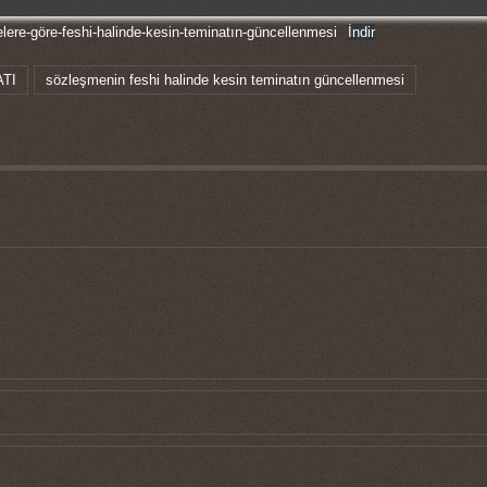
ere-göre-feshi-halinde-kesin-teminatın-güncellenmesi
İndir
ATI
sözleşmenin feshi halinde kesin teminatın güncellenmesi