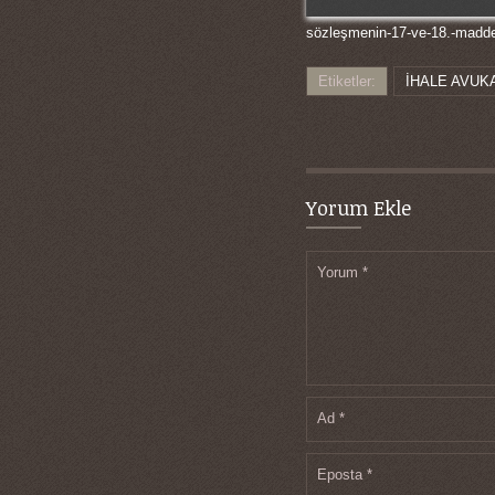
sözleşmenin-17-ve-18.-maddel
Etiketler:
İHALE AVUK
Yorum Ekle
Yorum
*
Ad
*
Eposta
*