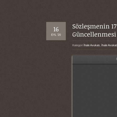
Sözleşmenin 17
16
Güncellenmesi
EYL '20
Kategori
İhale Avukatı
,
İhale Avukat