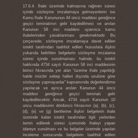
17.6.4. İhale üzerinde kalmasına rağmen süresi
içinde sözleşme imzalamaya gelmeyenlerin ise
Kamu İhale Kanununun 44 üncü maddesi gereğince
geçici teminatının gelir kaydedilmesi ve anılan
Kanunun 58 inci maddesi uyarınca kamu
ihalelerinden yasaklanması gerekmektedir. Bu
çerçevede; sözleşme imzalamaya davet edilen
istekli tarafından taahhüt edilen hususlara ilişkin
yukarıda belirtilen belgelerin sözleşme imzalama
süresi içinde sunulmaması halinde, bu istekli
hakkında 4734 sayılı Kanunun 58 inci maddesinin
birinci fıkrasında yer alan “üzerine ihale yapıldığı
halde mücbir sebep halleri dışında usulüne göre
sözleşme yapmayanlar” kapsamında değerlendirme
yapılacak ve ayrıca anılan Kanunun 44 üncü
maddesi gereğince geçici teminatı gelir
kaydedilecektir. Ancak, 4734 sayılı Kanunun 10
uncu maddesinin dördüncü fıkrasının (a), (b), (c),
(d), (e) ve (g) bentlerine ilişkin belgelerin ihale
üzerinde kalan istekli tarafından ilgili yerlerden
temin edilerek süresi içerisinde ihaleyi yapan
idareye sunulması ve bu belgeler üzerinde yapılan
inceleme sonucunda belgelerin taahhüt edilen