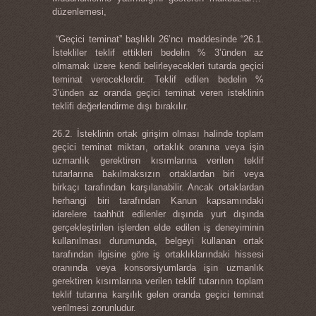
düzenlemesi,
“Geçici teminat” başlıklı 26’ncı maddesinde “26.1.
İstekliler teklif ettikleri bedelin % 3’ünden az
olmamak üzere kendi belirleyecekleri tutarda geçici
teminat vereceklerdir. Teklif edilen bedelin %
3’ünden az oranda geçici teminat veren isteklinin
teklifi değerlendirme dışı bırakılır.
26.2. İsteklinin ortak girişim olması halinde toplam
geçici teminat miktarı, ortaklık oranına veya işin
uzmanlık gerektiren kısımlarına verilen teklif
tutarlarına bakılmaksızın ortaklardan biri veya
birkaçı tarafından karşılanabilir. Ancak ortaklardan
herhangi biri tarafından Kanun kapsamındaki
idarelere taahhüt edilenler dışında yurt dışında
gerçekleştirilen işlerden elde edilen iş deneyiminin
kullanılması durumunda, belgeyi kullanan ortak
tarafından ilgisine göre iş ortaklıklarındaki hissesi
oranında veya konsorsiyumlarda işin uzmanlık
gerektiren kısımlarına verilen teklif tutarının toplam
teklif tutarına karşılık gelen oranda geçici teminat
verilmesi zorunludur.