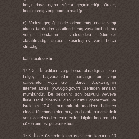
karşı dava açma süresi geçirilmediği sürece,
kesinleşmiş vergi borcu olmadığı,
d) Vadesi geçtiği halde ödenmemiş ancak vergi
idaresi tarafından taksitlendirilmiş veya tecil edilmiş
vergi borçlarının, vadesindeki ödemeler
aksatılmadığı sürece, kesinleşmiş vergi borcu
olmadığı,
kabul edilecektir.
17.4.3. İsteklilerin vergi borcu olmadığına ilişkin
belgeyi, başvuracakları herhangi bir vergi
dairesinden veya Gelir İdaresi Başkanlığının
internet adresi (www.gib.gov.tr) üzerinden almaları
mümkündür. Bu belgenin; son başvuru ve/veya
ihale tarihi itibarıyla olan durumu göstermesi ve
isteklinin 17.4.1. numaralı alt maddede belirtilen
alacak türlerinden olan borçları dikkate alınarak ilgili
vergi dairelerinden temin edilen bilgiler kapsamında
düzenlenmesi gerekmektedir …
17.6. İhale üzerinde kalan isteklilerin kanunun 10