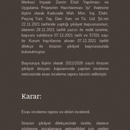
Merkezi İnşaatı Zemin Etüd Yapılması ve
Uygulama Projesinin Hazırlanması İşi” ihalesine
ilişkin olarak Kadızade Müh. Mim. İnş. Elekt.
Peyzaj Turz. Taş. Dan. San. ve Tic. Ltd. Şti.nin
22.11.2021 tarihinde yaptığı şikâyet başvurusunun,
idarenin 29.11.2021 tarihli yazısı ile reddi üzerine,
başvuru sahibince 07.12.2021 tarih ve 57331 sayı
ile Kurum kayıtlarına alınan 07.12.2021 tarihli
dilekçe ile itirazen şikâyet başvurusunda
bulunulmuştur.
Başvuruya ilişkin olarak 2021/2026 sayılı itirazen
şikâyet dosyası kapsamında yapılan inceleme
neticesinde esas inceleme raporu tanzim edilmiştir.
Karar:
Esas inceleme raporu ve ekleri incelendi.
İtirazen şikâyet dilekçesinde özetle, idarece
sözleşme imzalamaya gelmedikleri için verilen