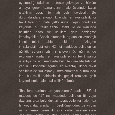
uyulmadığı takdirde, protesto çekmeye ve hüküm
almaya gerek kalmaksızın ihale üzerinde kalan
isteklinin geçici teminatı gelir kaydedilir. Bu
durumda idare, ekonomik açıdan en avantajlı ikinci
teklif fiyatının ihale yetkilisince uygun görülmesi
kaydıyla, bu teklif sahibi istekli ile de Kanunda
belirtilen esas ve usullere göre sözleşme
imzalayabilir. Ancak ekonomik açıdan en avantajlı
ikinci teklif sahibi istekli ile sözleşme
imzalanabilmesi için, 42 nci maddede belirtilen on
günlük sürenin bitimini izleyen üç gün içinde
ekonomik açıdan en avantajlı ikinci teklif sahibi
istekliye 42 nci maddede belirtilen şekilde tebligat
yapılır. Ekonomik açıdan en avantajlı ikinci teklif
sahibinin de sözleşmeyi imzalamaması durumunda
ise, bu teklif sahibinin de geçici teminatı gelir
kaydedilerek ihale iptal edilir.” hükmü,
“İhalelere katılmaktan yasaklama” başlıklı 58’inci
maddesinde “17 nci maddede belirtilen fiil veya
davranışlarda bulundukları tespit edilenler hakkında
fiil veya davranışlarının özelliğine göre, bir yıldan
az olmamak üzere iki yıla kadar, üzerine ihale