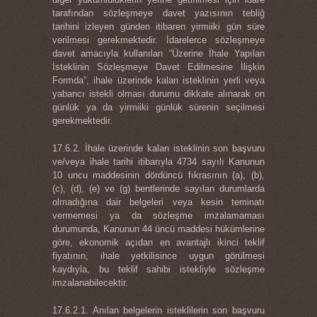
tarafından sözleşmeye davet yazısının tebliğ
tarihini izleyen günden itibaren yirmiiki gün süre
verilmesi gerekmektedir. İdarelerce sözleşmeye
davet amacıyla kullanılan “Üzerine İhale Yapılan
İsteklinin Sözleşmeye Davet Edilmesine İlişkin
Formda”, ihale üzerinde kalan isteklinin yerli veya
yabancı istekli olması durumu dikkate alınarak on
günlük ya da yirmiiki günlük sürenin seçilmesi
gerekmektedir.
17.6.2. İhale üzerinde kalan isteklinin son başvuru
ve/veya ihale tarihi itibarıyla 4734 sayılı Kanunun
10 uncu maddesinin dördüncü fıkrasının (a), (b),
(c), (d), (e) ve (g) bentlerinde sayılan durumlarda
olmadığına dair belgeleri veya kesin teminatı
vermemesi ya da sözleşme imzalamaması
durumunda, Kanunun 44 üncü maddesi hükümlerine
göre, ekonomik açıdan en avantajlı ikinci teklif
fiyatının, ihale yetkilisince uygun görülmesi
kaydıyla, bu teklif sahibi istekliyle sözleşme
imzalanabilecektir.
17.6.2.1. Anılan belgelerin isteklilerin son başvuru