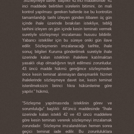
“Sözleşmeye davet” başlıklı 42’inci maddesinde “41
inci maddede belirtilen sürelerin bitimini, ön mali
kontrol yapılması gereken hallerde ise bu kontrolün
tamamlandığı tarihi izleyen günden itibaren üç gün
içinde ihale üzerinde bırakılan istekliye, tebliğ
tarihini izleyen on gün içinde kesin teminatı vermek
suretiyle sözleşmeyi imzalaması hususu bildirilir.
Yabancı istekliler için bu süreye oniki gün ilave
edilir. Sözleşmenin imzalanacağı tarihte, ihale
sonuç bilgileri Kuruma gönderilmek suretiyle ihale
üzerinde kalan isteklinin ihalelere katılmaktan
yasaklı olup olmadığının teyit edilmesi zorunludur.
43 üncü madde hükmü gereğince sözleşmeden
önce kesin teminat alınmayan danışmanlık hizmet
ihalelerinde sözleşmeye davet ise, kesin teminat
istenilmeksizin birinci fıkra hükümlerine göre
yapılır.” hükmü,
“Sözleşme yapılmasında isteklinin görev ve
sorumluluğu” başlıklı 44’üncü maddesinde “İhale
üzerinde kalan istekli 42 ve 43 üncü maddelere
göre kesin teminatı vererek sözleşmeyi imzalamak
zorundadır. Sözleşme imzalandıktan hemen sonra
geçici teminat iade edilir. Bu zorunluluklara