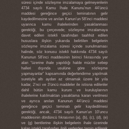
süresi içinde sözleşme imzalamaya gelmeyenlerin
4734 sayılı Kamu İhale Kanunu’nun 44’üncü
maddesi gereğince geçici teminatının gelir
kaydedilmesine ve anılan Kanun’un 58’inci maddesi
uyarınca kamu ihalelerinden yasaklanması
gerektiği, bu çerçevede; sözleşme imzalamaya
davet edilen istekli tarafından taahhüt edilen
hususlara ilişkin yukarıda belirtilen belgelerin
sözleşme imzalama süresi içinde sunulmaması
halinde, söz konusu istekli hakkında 4734 sayılı
Kanunun 58’inci maddesinin birinci fıkrasında yer
alan “üzerine ihale yapıldığı halde mücbir sebep
halleri dışında usulüne göre sözleşme
yapmayanlar” kapsamında değerlendirme yapılmak
suretiyle altı aydan az olmamak üzere bir yıla
kadar, 2’nci ve 3’üncü maddeler ile istisna edilenler
dahil bütün kamu kurum ve kuruluşlarının
ihalelerine katılmaktan yasaklama kararı verilmesi
ve ayrıca anılan Kanunun 44’üncü maddesi
gereğince geçici teminatı gelir kaydedilmesi
gerektiği, ancak, 4734 sayılı Kanun’un 10’uncu
maddesinin dördüncü fıkrasının (a), (b), (c), (d), (e)
ve (g) bentlerine ilişkin belgelerin ihale üzerinde
kalan istekli tarafından ilgili yerlerden temin edilerek