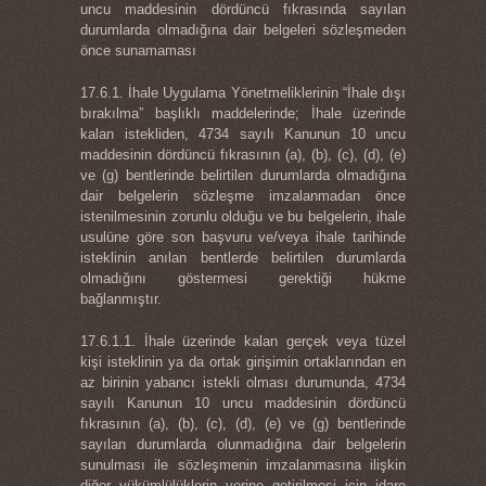
uncu maddesinin dördüncü fıkrasında sayılan
durumlarda olmadığına dair belgeleri sözleşmeden
önce sunamaması
17.6.1. İhale Uygulama Yönetmeliklerinin “İhale dışı
bırakılma” başlıklı maddelerinde; İhale üzerinde
kalan istekliden, 4734 sayılı Kanunun 10 uncu
maddesinin dördüncü fıkrasının (a), (b), (c), (d), (e)
ve (g) bentlerinde belirtilen durumlarda olmadığına
dair belgelerin sözleşme imzalanmadan önce
istenilmesinin zorunlu olduğu ve bu belgelerin, ihale
usulüne göre son başvuru ve/veya ihale tarihinde
isteklinin anılan bentlerde belirtilen durumlarda
olmadığını göstermesi gerektiği hükme
bağlanmıştır.
17.6.1.1. İhale üzerinde kalan gerçek veya tüzel
kişi isteklinin ya da ortak girişimin ortaklarından en
az birinin yabancı istekli olması durumunda, 4734
sayılı Kanunun 10 uncu maddesinin dördüncü
fıkrasının (a), (b), (c), (d), (e) ve (g) bentlerinde
sayılan durumlarda olunmadığına dair belgelerin
sunulması ile sözleşmenin imzalanmasına ilişkin
diğer yükümlülüklerin yerine getirilmesi için idare