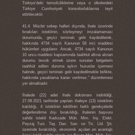
Türkiye’deki temsilciliklerine veya o ülkelerdeki
Türkiye Cumhuriyeti konsolosluklarına teyit
ettirilecektir.
41.4. Mücbir sebep halleri dışında, ihale üzerinde
bırakılan isteklinin, sözleşmeyi imzalamaması
durumunda, geçici teminatı gelir kaydedilerek,
hakkında 4734 sayılı Kanunun 58 inci maddesi
hükümleri uygulanır. Ancak, 4734 sayılı Kanunun
10 uncu maddesi kapsamında taahhüt altına alınan
durumu tevsik etmek üzere sunulan belgelerin
taahhüt edilen duruma aykırı hususlar içermesi
halinde, geçici teminatı gelir kaydedilmekle birlikte,
hakkında yasaklama kararı verilmez.” düzenlemesi
yer almaktadır.
İhalede (22) adet ihale dokümanı indirildiği,
27.09.2021 tarihinde yapılan ihaleye (13) isteklinin
katıldığı, 4 isteklinin teklifinin farklı gerekçelerle
değerlendirme dışı bırakıldığı, ihalenin başvuru
sahibi istekli Kadızade Müh. Mim. İnş. Elekt.
Peyzaj Turz. Taş. Dan. San. ve Tic. Ltd. Şti.
üzerinde bırakıldığı, ekonomik açıdan en avantajlı