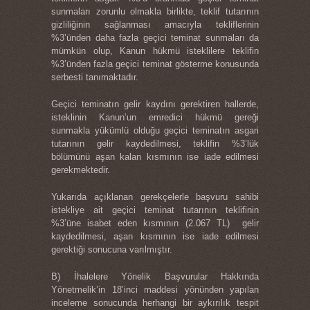
sunmaları zorunlu olmakla birlikte, teklif tutarının
gizliliğinin sağlanması amacıyla tekliflerinin
%3’ünden daha fazla geçici teminat sunmaları da
mümkün olup, Kanun hükmü isteklilere teklifin
%3’ünden fazla geçici teminat gösterme konusunda
serbesti tanımaktadır.
Geçici teminatın gelir kaydını gerektiren hallerde,
isteklinin Kanun’un emredici hükmü gereği
sunmakla yükümlü olduğu geçici teminatın asgari
tutarının gelir kaydedilmesi, teklifin %3’lük
bölümünü aşan kalan kısmının ise iade edilmesi
gerekmektedir.
Yukarıda açıklanan gerekçelerle başvuru sahibi
istekliye ait geçici teminat tutarının teklifinin
%3’üne isabet eden kısmının (2.067 TL) gelir
kaydedilmesi, aşan kısmının ise iade edilmesi
gerektiği sonucuna varılmıştır.
B) İhalelere Yönelik Başvurular Hakkında
Yönetmelik’in 18’inci maddesi yönünden yapılan
inceleme sonucunda herhangi bir aykırılık tespit