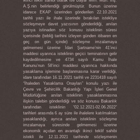
ikinci teklif sahibi olarak ise Bayar Mim. Müh. İnş.
A.Ş.nin belirlendiği görülmüştür. Bunun üzerine
idarece EKAP üzerinden gönderilen 22.10.2021
tarihli yazı ile ihale üzerinde bırakılan istekliye
sözleşmeye davet yazısının gönderildiği, anılan
yazıya istinaden söz konusu isteklinin süresi
içerisinde (tebliğ tarihini izleyen günden itibaren en
geç on gün içinde) sözleşme imzalamaya
gelmemesi üzerine İdari Şartname’nin 41’inci
maddesi uyarınca isteklinin geçici teminatının gelir
kaydedilmesine ve 4734 sayılı Kamu İhale
Kanunu’nun 58’inci maddesi uyarınca hakkında
yasaklama işlemine başlanmasına karar verildiği,
idare tarafından 16.11.2021 tarihli ve 2231418 sayılı
“İhaleden Yasaklama Onayları” konulu yazı ile
Çevre ve Şehircilik Bakanlığı Yapı İşleri Genel
Müdürlüğüne anılan isteklinin yasaklanmasına
ilişkin talebin gönderildiği ve söz konusu Bakanlık
tarafından isteklinin “02.12.2021-02.06.2022”
tarihleri arasında 6 ay süre ile ihalelere katılmaktan
yasaklandığı, ayrıca anılan isteklinin sözleşme
imzalamaya süresinde gelmemesi üzerine
ekonomik açıdan en avantajlı ikinci teklif sahibi
istekli ile 12.11.2021 tarihinde sözleşmenin