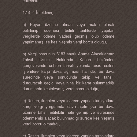
edilecektir.
17.4.2. İsteklinin;
a) Beyan üzerine alınan veya maktu olarak
belirlenip ödemesi belirli tarihlerde yapılan
vergilerde ödeme vadesi geçmiş olup ödeme
yapılmamış ise kesinleşmiş vergi borcu olduğu,
b) Vergi borcunun 6183 sayılı Amme Alacaklarının
Tahsil Usulü Hakkında Kanun hükümleri
çerçevesinde cebren tahsili yolunda tesis edilen
işlemlere karşı dava açılması halinde, bu dava
sürecinde veya sonucunda takip ve tahsili
durduracak geçici veya nihai bir karar bulunmadığı
durumlarda kesinleşmiş vergi borcu olduğu,
c) Resen, ikmalen veya idarece yapılan tarhiyatlara
karşı vergi yargısında dava açılmışsa bu dava
üzerine tahsil edilebilir hale gelmiş ve süresinde
ödenmemiş alacak bulunmadığı sürece kesinleşmiş
vergi borcu olmadığı,
ç) Resen, ikmalen veya idarece yapılan tarhiyatlara