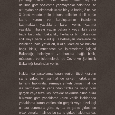
yapıldığı halde mücbir sebep halleri dışında
usulüne göre sözleşme yapmayanlar hakkında ise
altı aydan az olmamak üzere bir yıla kadar, 2 nci ve
3 üncü maddeler ile istisna edilenler dahil bütün
kamu kurum ve kuruluşlarının ihalelerine
katılmaktan yasaklama kararı verilir. Katılma
yasakları, ihaleyi yapan bakanlık veya ilgili veya
bağlı bulunulan bakanlık, herhangi bir bakanlığın
ilgili veya bağlı kuruluşu sayılmayan idarelerde bu
idarelerin ihale yetkilileri, il özel idareleri ve bunlara
bağlı birlik, müessese ve işletmelerde İçişleri
Bakanlığı; belediyeler ve bunlara bağlı birlik,
müessese ve işletmelerde ise Çevre ve Şehircilik
Bakanlığı tarafından verilir.
Haklarında yasaklama kararı verilen tüzel kişilerin
şahıs şirketi olması halinde şirket ortaklarının
tamamı hakkında, sermaye şirketi olması halinde
ise sermayesinin yarısından fazlasına sahip olan
gerçek veya tüzel kişi ortaklar hakkında birinci fıkra
hükmüne göre yasaklama kararı verilir. Haklarında
yasaklama kararı verilenlerin gerçek veya tüzel kişi
olması durumuna göre; ayrıca bir şahıs şirketinde
ortak olmaları halinde bu şahıs şirketi hakkında da,