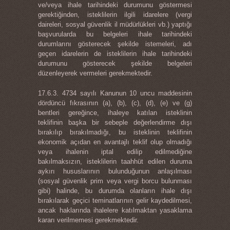
ve/veya ihale tarihindeki durumunu göstermesi
gerektiğinden, isteklilerin ilgili idarelere (vergi
daireleri, sosyal güvenlik il müdürlükleri vb.) yaptığı
başvurularda bu belgeleri ihale tarihindeki
durumlarını gösterecek şekilde istemeleri, adı
geçen idarelerin de isteklilerin ihale tarihindeki
durumunu gösterecek şekilde belgeleri
düzenleyerek vermeleri gerekmektedir.
17.6.3. 4734 sayılı Kanunun 10 uncu maddesinin
dördüncü fıkrasının (a), (b), (c), (d), (e) ve (g)
bentleri gereğince, ihaleye katılan isteklinin
teklifinin başka bir sebeple değerlendirme dışı
bırakılıp bırakılmadığı, bu isteklinin teklifinin
ekonomik açıdan en avantajlı teklif olup olmadığı
veya ihalenin iptal edilip edilmediğine
bakılmaksızın, isteklilerin taahhüt edilen duruma
aykırı hususlarının bulunduğunun anlaşılması
(sosyal güvenlik prim veya vergi borcu bulunması
gibi) halinde, bu durumda olanların ihale dışı
bırakılarak geçici teminatlarının gelir kaydedilmesi,
ancak haklarında ihalelere katılmaktan yasaklama
kararı verilmemesi gerekmektedir.