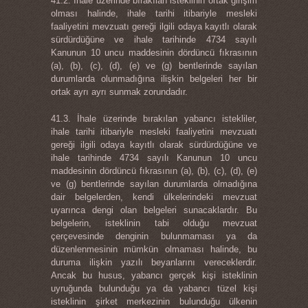
41.2. İhale üzerinde bırakılan isteklinin ortak girişim
olması halinde, ihale tarihi itibariyle mesleki
faaliyetini mevzuatı gereği ilgili odaya kayıtlı olarak
sürdürdüğüne ve ihale tarihinde 4734 sayılı
Kanunun 10 uncu maddesinin dördüncü fıkrasının
(a), (b), (c), (d), (e) ve (g) bentlerinde sayılan
durumlarda olunmadığına ilişkin belgeleri her bir
ortak ayrı ayrı sunmak zorundadır.
41.3. İhale üzerinde bırakılan yabancı istekliler,
ihale tarihi itibariyle mesleki faaliyetini mevzuatı
gereği ilgili odaya kayıtlı olarak sürdürdüğüne ve
ihale tarihinde 4734 sayılı Kanunun 10 uncu
maddesinin dördüncü fıkrasının (a), (b), (c), (d), (e)
ve (g) bentlerinde sayılan durumlarda olmadığına
dair belgelerden, kendi ülkelerindeki mevzuat
uyarınca dengi olan belgeleri sunacaklardır. Bu
belgelerin, isteklinin tabi olduğu mevzuat
çerçevesinde denginin bulunmaması ya da
düzenlenmesinin mümkün olmaması halinde, bu
duruma ilişkin yazılı beyanlarını vereceklerdir.
Ancak bu husus, yabancı gerçek kişi isteklinin
uyruğunda bulunduğu ya da yabancı tüzel kişi
isteklinin şirket merkezinin bulunduğu ülkenin