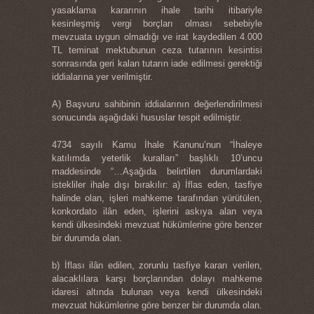
yasaklama kararının ihale tarihi itibariyle
kesinleşmiş vergi borçları olması sebebiyle
mevzuata uygun olmadığı ve irat kaydedilen 4.000
TL teminat mektubunun ceza tutarının kesintisi
sonrasında geri kalan tutarın iade edilmesi gerektiği
iddialarına yer verilmiştir.
A) Başvuru sahibinin iddialarının değerlendirilmesi
sonucunda aşağıdaki hususlar tespit edilmiştir.
4734 sayılı Kamu İhale Kanunu’nun “İhaleye
katılımda yeterlik kuralları” başlıklı 10’uncu
maddesinde “…Aşağıda belirtilen durumlardaki
istekliler ihale dışı bırakılır: a) İflas eden, tasfiye
halinde olan, işleri mahkeme tarafından yürütülen,
konkordato ilân eden, işlerini askıya alan veya
kendi ülkesindeki mevzuat hükümlerine göre benzer
bir durumda olan.
b) İflası ilân edilen, zorunlu tasfiye kararı verilen,
alacaklılara karşı borçlarından dolayı mahkeme
idaresi altında bulunan veya kendi ülkesindeki
mevzuat hükümlerine göre benzer bir durumda olan.