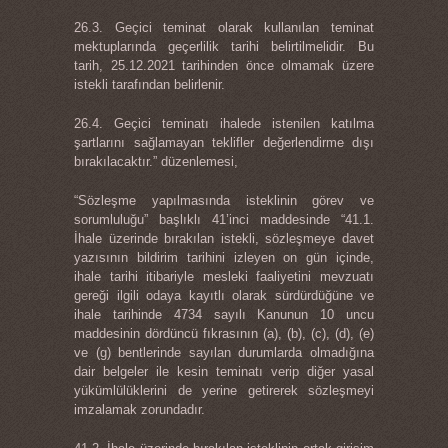
26.3. Geçici teminat olarak kullanılan teminat
mektuplarında geçerlilik tarihi belirtilmelidir. Bu
tarih, 25.12.2021 tarihinden önce olmamak üzere
istekli tarafından belirlenir.
26.4. Geçici teminatı ihalede istenilen katılma
şartlarını sağlamayan teklifler değerlendirme dışı
bırakılacaktır.” düzenlemesi,
“Sözleşme yapılmasında isteklinin görev ve
sorumluluğu” başlıklı 41’inci maddesinde “41.1.
İhale üzerinde bırakılan istekli, sözleşmeye davet
yazısının bildirim tarihini izleyen on gün içinde,
ihale tarihi itibariyle mesleki faaliyetini mevzuatı
gereği ilgili odaya kayıtlı olarak sürdürdüğüne ve
ihale tarihinde 4734 sayılı Kanunun 10 uncu
maddesinin dördüncü fıkrasının (a), (b), (c), (d), (e)
ve (g) bentlerinde sayılan durumlarda olmadığına
dair belgeler ile kesin teminatı verip diğer yasal
yükümlülüklerini de yerine getirerek sözleşmeyi
imzalamak zorundadır.