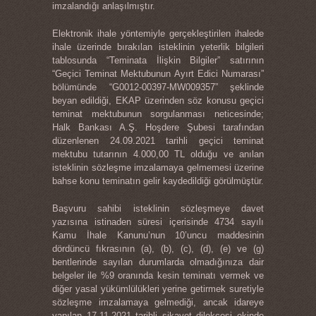
imzalandığı anlaşılmıştır.
Elektronik ihale yöntemiyle gerçekleştirilen ihalede
ihale üzerinde bırakılan isteklinin yeterlik bilgileri
tablosunda “Teminata İlişkin Bilgiler” satırının
“Geçici Teminat Mektubunun Ayırt Edici Numarası”
bölümünde “G0012-00397-MW009357” şeklinde
beyan edildiği, EKAP üzerinden söz konusu geçici
teminat mektubunun sorgulanması neticesinde;
Halk Bankası A.Ş. Hoşdere Şubesi tarafından
düzenlenen 24.09.2021 tarihli geçici teminat
mektubu tutarının 4.000,00 TL olduğu ve anılan
isteklinin sözleşme imzalamaya gelmemesi üzerine
bahse konu teminatın gelir kaydedildiği görülmüştür.
Başvuru sahibi isteklinin sözleşmeye davet
yazısına istinaden süresi içerisinde 4734 sayılı
Kamu İhale Kanunu’nun 10’uncu maddesinin
dördüncü fıkrasının (a), (b), (c), (d), (e) ve (g)
bentlerinde sayılan durumlarda olmadığınıza dair
belgeler ile %9 oranında kesin teminatı vermek ve
diğer yasal yükümlülükleri yerine getirmek suretiyle
sözleşme imzalamaya gelmediği, ancak idareye
yapılan 17.11.2021 tarihli şikayet dilekçesi ekinde