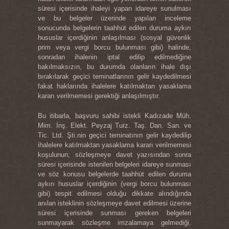
süresi içerisinde ihaleyi yapan idareye sunulması
ve bu belgeler üzerinde yapılan inceleme
sonucunda belgelerin taahhüt edilen duruma aykırı
hususlar içerdiğinin anlaşılması (sosyal güvenlik
prim veya vergi borcu bulunması gibi) halinde,
sonradan ihalenin iptal edilip edilmediğine
bakılmaksızın, bu durumda olanların ihale dışı
bırakılarak geçici teminatlarının gelir kaydedilmesi
fakat haklarında ihalelere katılmaktan yasaklama
kararı verilmemesi gerektiği anlaşılmıştır.
Bu itibarla, başvuru sahibi istekli Kadızade Müh.
Mim. İnş. Elekt. Peyzaj Turz. Taş. Dan. San. ve
Tic. Ltd. Şti.nin geçici teminatının gelir kaydedilip
ihalelere katılmaktan yasaklama kararı verilmemesi
koşulunun; sözleşmeye davet yazısından sonra
süresi içerisinde istenilen belgeleri idareye sunması
ve söz konusu belgelerde taahhüt edilen duruma
aykırı hususlar içerdiğinin (vergi borcu bulunması
gibi) tespit edilmesi olduğu dikkate alındığında
anılan isteklinin sözleşmeye davet edilmesi üzerine
süresi içerisinde sunması gereken belgeleri
sunmayarak sözleşme imzalamaya gelmediği,