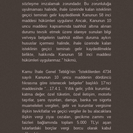
sözleşme imzalamak zorundadır. Bu zorunluluğa
uyulmaması halinde, ihale üzerinde kalan isteklinin
geçici teminatı gelir kaydedilerek Kanunun 58 inci
maddesi hükümleri uygulanır. Ancak, Kanunun 10
uncu maddesi kapsamında taahhüt altına alınan
durumu tevsik etmek üzere idareye sunulan bilgi
ve/veya belgelerin taahhüt edilen duruma aykırı
hususlar içermesi halinde, ihale üzerinde kalan
isteklinin geçici teminatı gelir kaydedilmekle
birlikte, hakkında Kanunun 58 inci maddesi
hükümleri uygulanmaz.” hükmü,
Kamu İhale Genel Tebliği’nin “İsteklilerden 4734
sayılı Kanunun 10 uncu maddenin dördüncü
fıkrasına göre istenecek belgeler” başlıklı 17’nci
maddesinde “…17.4.1. Yıllık gelir, yıllık kurumlar,
katma değer, özel tüketim, özel iletişim, motorlu
taşıtlar, şans oyunları, damga, banka ve sigorta
muameleleri vergileri, gelir ve kurumlar vergisine
ilişkin tevkifatlar ve geçici vergiler ile bu alacaklara
ilişkin vergi ziyaı cezaları, gecikme zammı ve
faizleri bağlamında toplam 5.000 TL’yi aşan
tutarlardaki borçlar vergi borcu olarak kabul