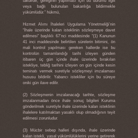
takdirde, gereğinin yapılması için bu durumu ilgili
veya bağlı bulunulan bakanlığa bildirmekle
yükümlüdür.” hükmü,
Hizmet Alımı İhaleleri Uygulama Yönetmeliği’nin
“İhale üzerinde kalan isteklinin sözleşmeye davet
edilmesi” başlıklı 67’nci maddesinde “(1) Kanunun
41 inci maddesinde belirtilen sürelerin bitimini, ön
mali kontrol yapılması gereken hallerde ise bu
kontrolün tamamlandığı tarihi izleyen günden
itibaren üç gün içinde ihale üzerinde bırakılan
istekliye, tebliğ tarihini izleyen on gün içinde kesin
teminatı vermek suretiyle sözleşmeyi imzalaması
hususu bildirilir. Yabancı istekliler için bu süreye
oniki gün ilave edilir.
(2) Sözleşmenin imzalanacağı tarihte, sözleşme
imzalanmadan önce ihale sonuç bilgileri Kuruma
gönderilmek suretiyle ihale üzerinde kalan isteklinin
ihalelere katılmaktan yasaklı olup olmadığının teyit
edilmesi zorunludur.
(3) Mücbir sebep halleri dışında, ihale üzerinde
kalan istekli, yasal yükümlülüklerini yerine getirerek