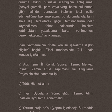
duruma aykırı hususlar içerdiğinin anlaşılması
(sosyal güvenlik prim veya vergi borcu bulunması
gibi) halinde, sonradan ihalenin iptal edilip
edilmediğine bakılmaksızın, bu durumda olanların
ihale dışı bırakılarak geçici teminatlarının gelir
kaydedilmesi, fakat haklarında ihalelere
katılmaktan yasaklama kararı verilmemesi
gerekmektedir…” açıklaması,
İdari Şartname’nin “İhale konusu işe/alıma ilişkin
bilgiler” başlıklı 2’inci maddesinde “2.1. İhale
konusu işin/alımın;
a) Adı: İzmir İli Konak Sosyal Hizmet Merkezi
İnşaatı Zemin Etüd Yapılması ve Uygulama
Projesinin Hazırlanması İşi
b) Türü: Hizmet alımı
c) İlgili Uygulama Yönetmeliği: Hizmet Alımı
İhaleleri Uygulama Yönetmeliği
ç) Yatırım proje no’su (yapım işlerinde): Bu madde