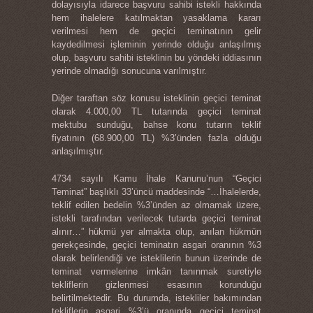
dolayısıyla idarece başvuru sahibi istekli hakkında
hem ihalelere katılmaktan yasaklama kararı
verilmesi hem de geçici teminatının gelir
kaydedilmesi işleminin yerinde olduğu anlaşılmış
olup, başvuru sahibi isteklinin bu yöndeki iddiasının
yerinde olmadığı sonucuna varılmıştır.
Diğer taraftan söz konusu isteklinin geçici teminat
olarak 4.000,00 TL tutarında geçici teminat
mektubu sunduğu, bahse konu tutarın teklif
fiyatının (68.900,00 TL) %3’ünden fazla olduğu
anlaşılmıştır.
4734 sayılı Kamu İhale Kanunu’nun “Geçici
Teminat” başlıklı 33’üncü maddesinde “…İhalelerde,
teklif edilen bedelin %3’ünden az olmamak üzere,
istekli tarafından verilecek tutarda geçici teminat
alınır…” hükmü yer almakta olup, anılan hükmün
gerekçesinde, geçici teminatın asgari oranının %3
olarak belirlendiği ve isteklilerin bunun üzerinde de
teminat vermelerine imkân tanınmak suretiyle
tekliflerin gizlenmesi esasının korunduğu
belirtilmektedir. Bu durumda, istekliler bakımından
tekliflerin asgari %3’ü oranında geçici teminat