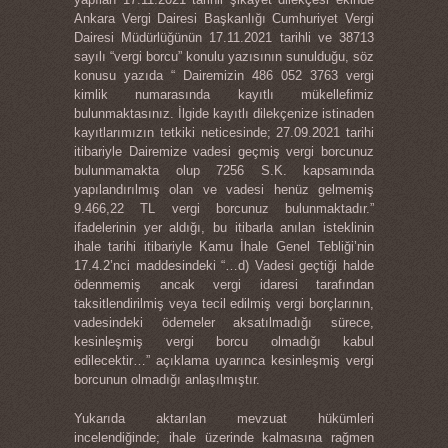
Ankara Vergi Dairesi Başkanlığı Cumhuriyet Vergi
Dairesi Müdürlüğünün 17.11.2021 tarihli ve 38713
sayılı “vergi borcu” konulu yazısının sunulduğu, söz
konusu yazıda “ Dairemizin 486 052 3763 vergi
kimlik numarasında kayıtlı mükellefimiz
bulunmaktasınız. İlgide kayıtlı dilekçenize istinaden
kayıtlarımızın tetkiki neticesinde; 27.09.2021 tarihi
itibariyle Dairemize vadesi geçmiş vergi borcunuz
bulunmamakta olup 7256 S.K. kapsamında
yapılandırılmış olan ve vadesi henüz gelmemiş
9.466,22 TL vergi borcunuz bulunmaktadır.”
ifadelerinin yer aldığı, bu itibarla anılan isteklinin
ihale tarihi itibariyle Kamu İhale Genel Tebliği’nin
17.4.2’nci maddesindeki “…d) Vadesi geçtiği halde
ödenmemiş ancak vergi idaresi tarafından
taksitlendirilmiş veya tecil edilmiş vergi borçlarının,
vadesindeki ödemeler aksatılmadığı sürece,
kesinleşmiş vergi borcu olmadığı kabul
edilecektir…” açıklama uyarınca kesinleşmiş vergi
borcunun olmadığı anlaşılmıştır.
Yukarıda aktarılan mevzuat hükümleri
incelendiğinde; ihale üzerinde kalmasına rağmen