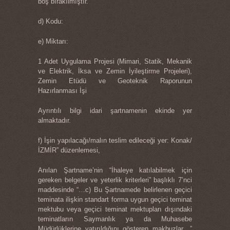
boş bırakılmıştır.
d) Kodu:
e) Miktarı:
1 Adet Uygulama Projesi (Mimari, Statik, Mekanik
ve Elektrik, İksa ve Zemin İyileştirme Projeleri),
Zemin Etüdü ve Geoteknik Raporunun
Hazırlanması İşi
Ayrıntılı bilgi idari şartnamenin ekinde yer
almaktadır.
f) İşin yapılacağı/malın teslim edileceği yer: Konak/
İZMİR” düzenlemesi,
Anılan Şartname’nin “İhaleye katılabilmek için
gereken belgeler ve yeterlik kriterleri” başlıklı 7’nci
maddesinde “…c) Bu Şartnamede belirlenen geçici
teminata ilişkin standart forma uygun geçici teminat
mektubu veya geçici teminat mektupları dışındaki
teminatların Saymanlık ya da Muhasebe
Müdürlüklerine yatırıldığını gösteren makbuzlar…”