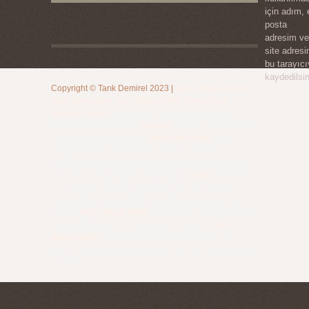
için adım, 
posta
adresim ve
site adres
bu tarayıc
kaydedilsin
Copyright ©
Tarık Demirel
2023
|
kamu ihale avukatı
,
ihale danışmanı
,
aşırı düşük teklif
,
kamu ihale
avukatı ankara
başta olmak üzere bir çok alanda
hukuk danışmanlığı için
Ankara
Demirel Hukuk Bürosu
ile iletişime geçebilirsiniz.
İhale danışmanı
, ihale
dokümanlarının hazırlanması, ihale sürecinin
yürütülmesi ve ihale sonuçlarının değerlendirilmesi gibi
konularda danışmanlık yapar. Ayrıca,
ihale
sürecinde
oluşabilecek anlaşmazlıkların çözümüne ve ihale
sonrası hukuki işlemlerin yürütülmesine de yardımcı
olabilir.
Aşırı düşük teklif
, bir ihale için sunulan fiyatın
diğer tekliflerden çok daha düşük olmasıdır.
Aşırı
düşük teklif,
ihale sürecinin adil olmamasına ve
maliyetleri karşılamayan işletmelerin işe alınmasına yol
açabilir.