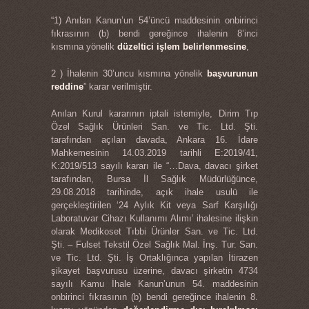
“1) Anılan Kanun’un 54’üncü maddesinin onbirinci
fıkrasının (b) bendi gereğince ihalenin 8’inci
kısmına yönelik
düzeltici işlem belirlenmesine
,
2 ) İhalenin 30’uncu kısmına yönelik
başvurunun
reddine
” karar verilmiştir.
Anılan Kurul kararının iptali istemiyle, Dirim Tıp
Özel Sağlık Ürünleri San. ve Tic. Ltd. Şti.
tarafından açılan davada, Ankara 16. İdare
Mahkemesinin 14.03.2019 tarihli E:2019/41,
K:2019/513 sayılı kararı ile “…Dava, davacı şirket
tarafından, Bursa İl Sağlık Müdürlüğünce,
29.08.2018 tarihinde, açık ihale usulü ile
gerçekleştirilen ‘24 Aylık Kit veya Sarf Karşılığı
Laboratuvar Cihazı Kullanımı Alımı’ ihalesine ilişkin
olarak Medikoset Tıbbi Ürünler San. ve Tic. Ltd.
Şti. – Fulset Tekstil Özel Sağlık Mal. İnş. Tur. San.
ve Tic. Ltd. Şti. İş Ortaklığınca yapılan İtirazen
şikayet başvurusu üzerine, davacı şirketin 4734
sayılı Kamu İhale Kanun’unun 54. maddesinin
onbirinci fıkrasının (b) bendi gereğince ihalenin 8.