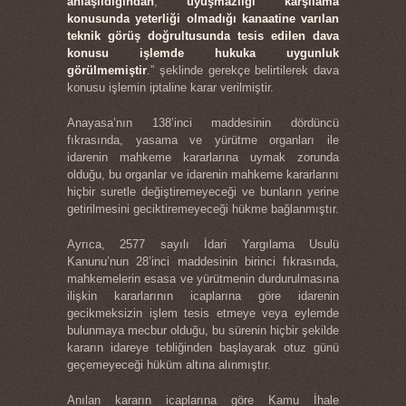
anlaşıldığından
,
uyuşmazlığı karşılama
konusunda yeterliği olmadığı kanaatine varılan
teknik görüş doğrultusunda tesis edilen dava
konusu işlemde hukuka uygunluk
görülmemiştir
.” şeklinde gerekçe belirtilerek dava
konusu işlemin iptaline karar verilmiştir.
Anayasa’nın 138’inci maddesinin dördüncü
fıkrasında, yasama ve yürütme organları ile
idarenin mahkeme kararlarına uymak zorunda
olduğu, bu organlar ve idarenin mahkeme kararlarını
hiçbir suretle değiştiremeyeceği ve bunların yerine
getirilmesini geciktiremeyeceği hükme bağlanmıştır.
Ayrıca, 2577 sayılı İdari Yargılama Usulü
Kanunu’nun 28’inci maddesinin birinci fıkrasında,
mahkemelerin esasa ve yürütmenin durdurulmasına
ilişkin kararlarının icaplarına göre idarenin
gecikmeksizin işlem tesis etmeye veya eylemde
bulunmaya mecbur olduğu, bu sürenin hiçbir şekilde
kararın idareye tebliğinden başlayarak otuz günü
geçemeyeceği hüküm altına alınmıştır.
Anılan kararın icaplarına göre Kamu İhale