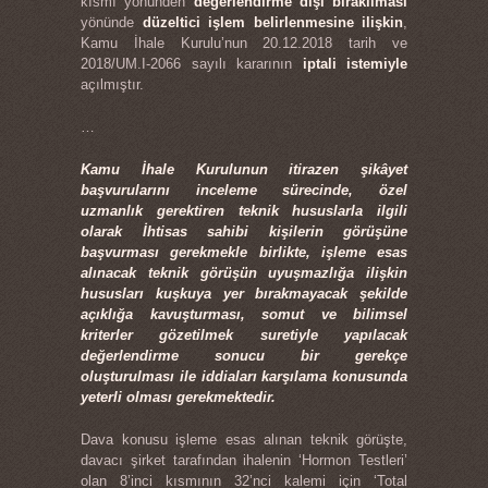
kısmı yönünden
değerlendirme dışı bırakılması
yönünde
düzeltici işlem belirlenmesine ilişkin
,
Kamu İhale Kurulu’nun 20.12.2018 tarih ve
2018/UM.I-2066 sayılı kararının
iptali istemiyle
açılmıştır.
…
Kamu İhale Kurulunun itirazen şikâyet
başvurularını inceleme sürecinde, özel
uzmanlık gerektiren teknik hususlarla ilgili
olarak İhtisas sahibi kişilerin görüşüne
başvurması gerekmekle birlikte, işleme esas
alınacak teknik görüşün uyuşmazlığa ilişkin
hususları kuşkuya yer bırakmayacak şekilde
açıklığa kavuşturması, somut ve bilimsel
kriterler gözetilmek suretiyle yapılacak
değerlendirme sonucu bir gerekçe
oluşturulması ile iddiaları karşılama konusunda
yeterli olması gerekmektedir.
Dava konusu işleme esas alınan teknik görüşte,
davacı şirket tarafından ihalenin ‘Hormon Testleri’
olan 8’inci kısmının 32’nci kalemi için ‘Total