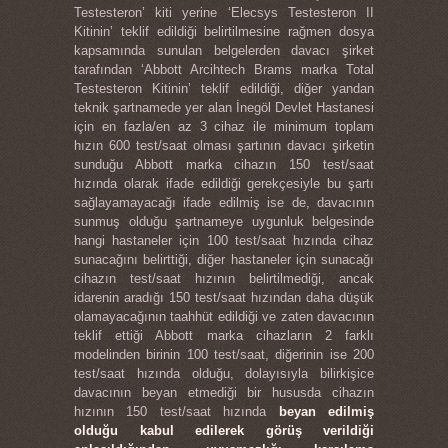
Testesteron’ kiti yerine ‘Elecsys Testesteron II
Kitinin’ teklif edildiği belirtilmesine rağmen dosya
kapsamında sunulan belgelerden davacı şirket
tarafından ‘Abbott Arcihtech Brams marka Total
Testesteron Kitinin’ teklif edildiği, diğer yandan
teknik şartnamede yer alan İnegöl Devlet Hastanesi
için en fazla/en az 3 cihaz ile minimum toplam
hızın 600 test/saat olması şartının davacı şirketin
sunduğu Abbott marka cihazın 150 test/saat
hızında olarak ifade edildiği gerekçesiyle bu şartı
sağlayamayacağı ifade edilmiş ise de, davacının
sunmuş olduğu şartnameye uygunluk belgesinde
hangi hastaneler için 100 test/saat hızında cihaz
sunacağını belirttiği, diğer hastaneler için sunacağı
cihazın test/saat hızının belirtilmediği, ancak
idarenin aradığı 150 test/saat hızından daha düşük
olamayacağının taahhüt edildiği ve zaten davacının
teklif ettiği Abbott marka cihazların 2 farklı
modelinden birinin 100 test/saat, diğerinin ise 200
test/saat hızında olduğu, dolayısıyla bilirkişice
davacının beyan etmediği bir hususda cihazın
hızının 150 test/saat hızında
beyan edilmiş
olduğu kabul edilerek görüş verildiği