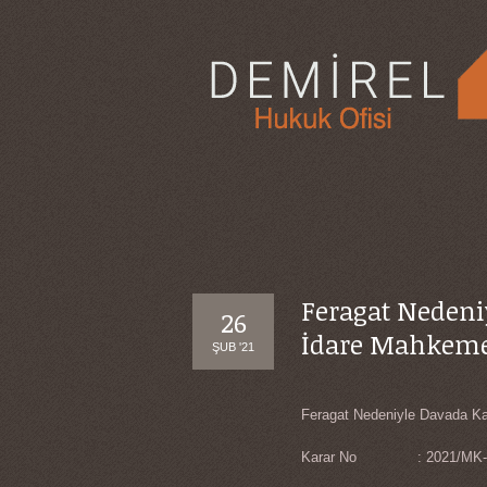
Feragat Nedeni
26
İdare Mahkeme
ŞUB '21
Feragat Nedeniyle Davada Kar
Karar No : 2021/MK-