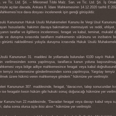
 Tic. Ltd. Şti. – Mikromed Tıbbi Malz. San. ve Tic. Ltd. Şti. İş Ortaklığ
miyle açılan davada, Ankara 8. İdare Mahkemesinin 14.12.2020 tarihli E:202
 Mahkemesi’nce dava dosyası incelenerek işin gereği görüşüldü:
 Usulü Kanununun Hukuk Usulü Muhakemeleri Kanunu ile Vergi Usul Kanununun
an hususlarda; hakimin davaya bakmaktan memnuiyeti ve reddi, ehliyet, 
osyanın taraflar ve ilgililerce incelenmesi, feragat ve kabul, teminat, mukabil dav
rinde ve duruşma sırasında tarafların mahkemenin sükûnunu ve inzibatını bo
 ve görüntü nakledilmesi yoluyla duruşma icrasında Hukuk Usulü Muhakemel
a Usulü Kanununun 31. maddesi ile yollamada bulunulan 6100 sayılı Huk
n verilmesinden sonra yapılmışsa, taraflarca kanun yoluna başvurulmu
ahkemesi veya bölge adliye mahkemesince feragat veya kabul doğrultusunda 
ın temyiz incelemesine gönderilmesinden sonra yapılmışsa, Yargıtay temyiz
ilmek üzere hükmü veren mahkemeye gönderir.” hükmüne yer verilmiştir.
leri Kanununun 307. maddesinde, feragat, “davacının, talep sonucundan k
ise feragatin kesin hüküm gibi hukuki sonuç doğuracağı hükmüne yer verilmiş
lar Kanunu’nun 22.maddesinde, “Davadan feragat veya davayı kabul veya su
i, daha sonra olursa üçte ikisi alınır.” hükmüne yer verilmiştir.