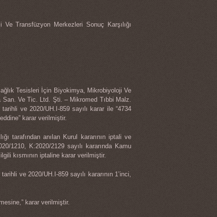
ji Ve Transfüzyon Merkezleri Sonuç Karşılığı
lık Tesisleri İçin Biyokimya, Mikrobiyoloji Ve
 San. Ve Tic. Ltd. Şti. – Mikromed Tıbbi Malz.
arihli ve 2020/UH.I-859 sayılı karar ile “4734
ddine” karar verilmiştir.
ı tarafından anılan Kurul kararının iptali ve
2020/1210, K:2020/2129 sayılı kararında Kamu
gili kısmının iptaline karar verilmiştir.
rihli ve 2020/UH.I-859 sayılı kararının 1’inci,
esine,” karar verilmiştir.