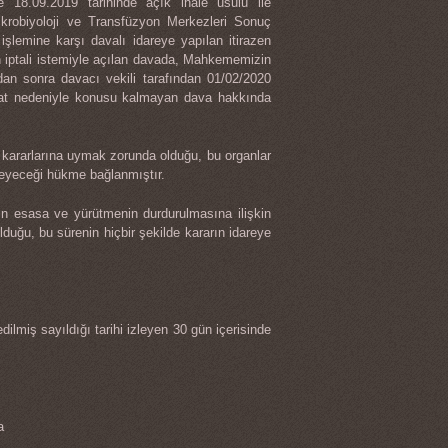
e 18.09.2019 tarihinde açık ihale usulü ile
ikrobiyoloji ve Transfüzyon Merkezleri Sonuç
işlemine karşı davalı idareye yapılan itirazen
n iptali istemiyle açılan davada, Mahkememizin
dan sonra davacı vekili tarafından 01/02/2020
ragat nedeniyle konusu kalmayan dava hakkında
kararlarına uymak zorunda olduğu, bu organlar
emeyeceği hükme bağlanmıştır.
in esasa ve yürütmenin durdurulmasına ilişkin
uğu, bu sürenin hiçbir şekilde kararın idareye
ilmiş sayıldığı tarihi izleyen 30 gün içerisinde
a