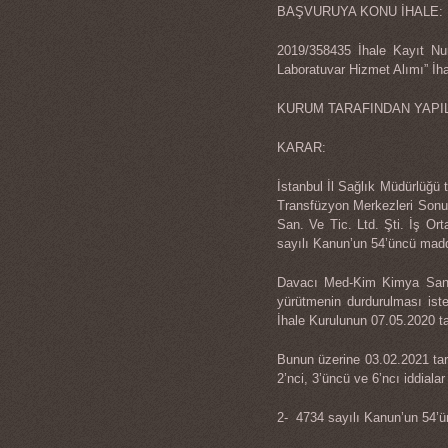
BAŞVURUYA KONU İHALE:
2019/358435 İhale Kayıt Num
Laboratuvar Hizmet Alımı” İha
KURUM TARAFINDAN YAPI
KARAR:
İstanbul İl Sağlık Müdürlüğü 
Transfüzyon Merkezleri Sonuç
San. Ve Tic. Ltd. Şti. İş Ort
sayılı Kanun’un 54’üncü maddes
Davacı Med-Kim Kimya San. ve
yürütmenin durdurulması ist
İhale Kurulunun 07.05.2020 tari
Bunun üzerine 03.02.2021 tari
2’nci, 3’üncü ve 6’ncı iddialar i
2- 4734 sayılı Kanun’un 54’ünc