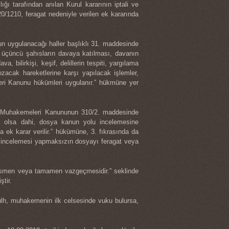
ı tarafından anılan Kurul kararının iptali ve
0/1210, feragat nedeniyle verilen ek kararında
 uygulanacağı haller başlıklı 31. maddesinde
üçüncü şahısların davaya katılması, davanın
a, bilirkişi, keşif, delillerin tespiti, yargılama
zacak hareketlerine karşı yapılacak işlemler,
eri Kanunu hükümleri uygulanır.” hükmüne yer
uk Muhakemeleri Kanununun 310/2. maddesinde
ş olsa dahi, dosya kanun yolu incelemesine
ek karar verilir.” hükümüne, 3. fıkrasında da
 incelemesi yapmaksızın dosyayı feragat veya
ısmen veya tamamen vazgeçmesidir.” seklinde
tir.
lh, muhakemenin ilk celsesinde vuku bulursa,