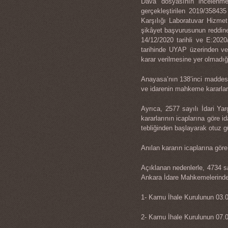
Dava dosyasının incelenmes
gerçekleştirilen 2019/35843
Karşılığı Laboratuvar Hizmet
şikâyet başvurusunun reddine
14/12/2020 tarihli ve E:202
tarihinde UYAP üzerinden ver
karar verilmesine yer olmadığı
Anayasa’nın 138’inci maddesi
ve idarenin mahkeme kararları
Ayrıca, 2577 sayılı İdari Ya
kararlarının icaplarına göre
tebliğinden başlayarak otuz 
Anılan kararın icaplarına gör
Açıklanan nedenlerle, 4734 say
Ankara İdare Mahkemelerinde
1- Kamu İhale Kurulunun 03.02
2- Kamu İhale Kurulunun 07.05