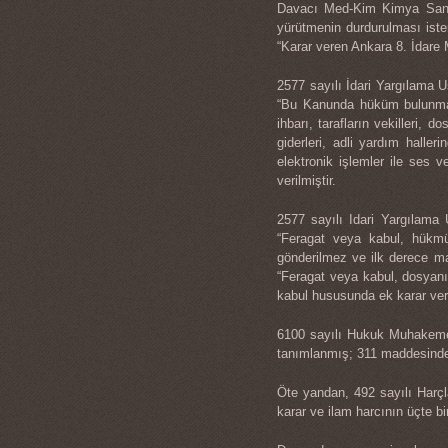
Davacı Med-Kim Kimya San. ve
yürütmenin durdurulması iste
“Karar veren Ankara 8. İdare
2577 sayılı İdari Yargılama
“Bu Kanunda hüküm bulunmay
ihbarı, tarafların vekilleri, d
giderleri, adli yardım halle
elektronik işlemler ile ses
verilmiştir.
2577 sayılı Idari Yargılam
“Feragat veya kabul, hükmü
gönderilmez ve ilk derece m
“Feragat veya kabul, dosyan
kabul hususunda ek karar ver
6100 sayılı Hukuk Muhakeme
tanımlanmış; 311 maddesinde 
Öte yandan, 492 sayılı Harç
karar ve ilam harcının üçte bir