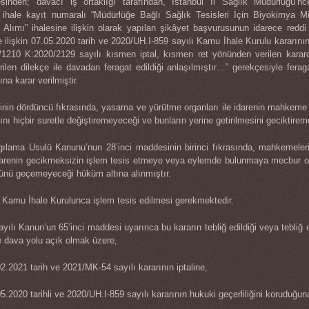
inden; davacı iş ortaklığı tarafından, İstanbul İl Sağlık Müdürlüğü’nc
5 ihale kayıt numaralı “Müdürlüğe Bağlı Sağlık Tesisleri İçin Biyokimya M
 Alımı” ihalesine ilişkin olarak yapılan şikâyet başvurusunun idarece reddi 
 ilişkin 07.05.2020 tarih ve 2020/UH.I-859 sayılı Kamu İhale Kurulu kararını
0/1210 K:2020/2129 sayılı kısmen iptal, kısmen ret yönünden verilen karar
ilen dilekçe ile davadan feragat edildiği anlaşılmıştır…” gerekçesiyle fe
na karar verilmiştir.
nin dördüncü fıkrasında, yasama ve yürütme organları ile idarenin mahkeme 
nı hiçbir suretle değiştiremeyeceği ve bunların yerine getirilmesini geciktir
rgılama Usulü Kanunu’nun 28’inci maddesinin birinci fıkrasında, mahkemeler
 idarenin gecikmeksizin işlem tesis etmeye veya eylemde bulunmaya mecbur old
günü geçemeyeceği hüküm altına alınmıştır.
e Kamu İhale Kurulunca işlem tesis edilmesi gerekmektedir.
ılı Kanun’un 65’inci maddesi uyarınca bu kararın tebliğ edildiği veya tebliğ ed
 dava yolu açık olmak üzere,
.2021 tarih ve 2021/MK-54 sayılı kararının iptaline,
.2020 tarihli ve 2020/UH.I-859 sayılı kararının hukuki geçerliliğini koruduğun