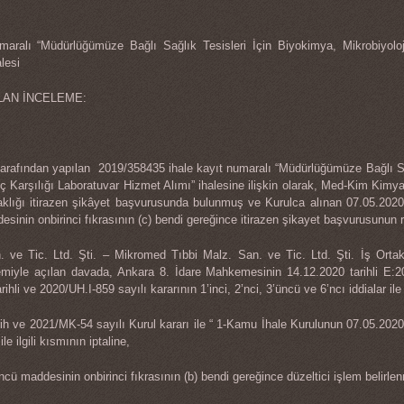
aralı “Müdürlüğümüze Bağlı Sağlık Tesisleri İçin Biyokimya, Mikrobiyolo
lesi
LAN İNCELEME:
tarafından yapılan 2019/358435 ihale kayıt numaralı “Müdürlüğümüze Bağlı Sağ
 Karşılığı Laboratuvar Hizmet Alımı” ihalesine ilişkin olarak, Med-Kim Kimya
aklığı itirazen şikâyet başvurusunda bulunmuş ve Kurulca alınan 07.05.2020 t
inin onbirinci fıkrasının (c) bendi gereğince itirazen şikayet başvurusunun re
 Tic. Ltd. Şti. – Mikromed Tıbbi Malz. San. ve Tic. Ltd. Şti. İş Ortaklığ
emiyle açılan davada, Ankara 8. İdare Mahkemesinin 14.12.2020 tarihli E:
hli ve 2020/UH.I-859 sayılı kararının 1’inci, 2’nci, 3’üncü ve 6’ncı iddialar ile il
h ve 2021/MK-54 sayılı Kurul kararı ile “ 1-Kamu İhale Kurulunun 07.05.2020 ta
le ilgili kısmının iptaline,
ü maddesinin onbirinci fıkrasının (b) bendi gereğince düzeltici işlem belirlenm