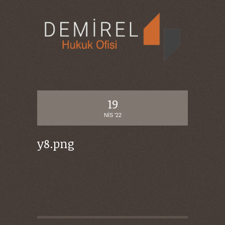
19
NIS '22
y8.png