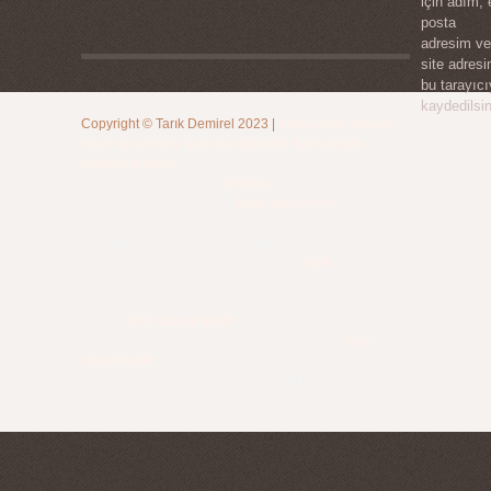
için adım, 
posta
adresim ve
site adres
bu tarayıc
kaydedilsin
Copyright ©
Tarık Demirel
2023
|
kamu ihale avukatı
,
ihale danışmanı
,
aşırı düşük teklif
,
kamu ihale
avukatı ankara
başta olmak üzere bir çok alanda
hukuk danışmanlığı için
Ankara
Demirel Hukuk Bürosu
ile iletişime geçebilirsiniz.
İhale danışmanı
, ihale
dokümanlarının hazırlanması, ihale sürecinin
yürütülmesi ve ihale sonuçlarının değerlendirilmesi gibi
konularda danışmanlık yapar. Ayrıca,
ihale
sürecinde
oluşabilecek anlaşmazlıkların çözümüne ve ihale
sonrası hukuki işlemlerin yürütülmesine de yardımcı
olabilir.
Aşırı düşük teklif
, bir ihale için sunulan fiyatın
diğer tekliflerden çok daha düşük olmasıdır.
Aşırı
düşük teklif,
ihale sürecinin adil olmamasına ve
maliyetleri karşılamayan işletmelerin işe alınmasına yol
açabilir.