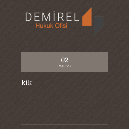
02
MAR '23
kik