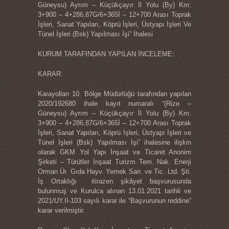
Güneysu) Ayrım – Küçükçayır İl Yolu (By) Km:
3+900 – 4+286,87G/6+365İ – 12+700 Arası Toprak
İşleri, Sanat Yapıları, Köprü İşleri, Üstyapı İşleri Ve
Tünel İşleri (Bsk) Yapılması İşi” İhalesi
KURUM TARAFINDAN YAPILAN İNCELEME:
KARAR:
Karayolları 10. Bölge Müdürlüğü tarafından yapılan
2020/192680 ihale kayıt numaralı “(Rize –
Güneysu) Ayrım – Küçükçayır İl Yolu (By) Km:
3+900 – 4+286,87G/6+365İ – 12+700 Arası Toprak
İşleri, Sanat Yapıları, Köprü İşleri, Üstyapı İşleri ve
Tünel İşleri (Bsk) Yapılması İşi” ihalesine ilişkin
olarak GKM Yol Yapı İnşaat ve Ticaret Anonim
Şirketi – Türütler İnşaat Turizm Tem. Nak. Enerji
Orman Ür. Gıda Hayv. Yemek San. ve Tic. Ltd. Şti.
İş Ortaklığı itirazen şikâyet başvurusunda
bulunmuş ve Kurulca alınan 13.01.2021 tarihli ve
2021/UY.II-103 sayılı karar ile “Başvurunun reddine”
karar verilmiştir.