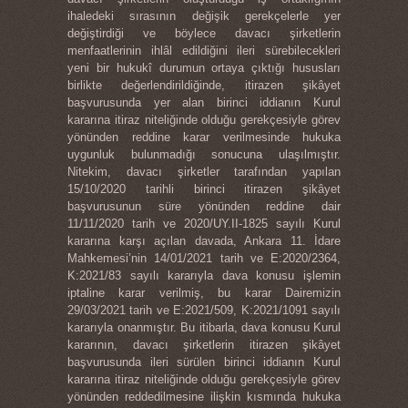
ihaledeki sırasının değişik gerekçelerle yer
değiştirdiği ve böylece davacı şirketlerin
menfaatlerinin ihlâl edildiğini ileri sürebilecekleri
yeni bir hukukî durumun ortaya çıktığı hususları
birlikte değerlendirildiğinde, itirazen şikâyet
başvurusunda yer alan birinci iddianın Kurul
kararına itiraz niteliğinde olduğu gerekçesiyle görev
yönünden reddine karar verilmesinde hukuka
uygunluk bulunmadığı sonucuna ulaşılmıştır.
Nitekim, davacı şirketler tarafından yapılan
15/10/2020 tarihli birinci itirazen şikâyet
başvurusunun süre yönünden reddine dair
11/11/2020 tarih ve 2020/UY.II-1825 sayılı Kurul
kararına karşı açılan davada, Ankara 11. İdare
Mahkemesi’nin 14/01/2021 tarih ve E:2020/2364,
K:2021/83 sayılı kararıyla dava konusu işlemin
iptaline karar verilmiş, bu karar Dairemizin
29/03/2021 tarih ve E:2021/509, K:2021/1091 sayılı
kararıyla onanmıştır. Bu itibarla, dava konusu Kurul
kararının, davacı şirketlerin itirazen şikâyet
başvurusunda ileri sürülen birinci iddianın Kurul
kararına itiraz niteliğinde olduğu gerekçesiyle görev
yönünden reddedilmesine ilişkin kısmında hukuka