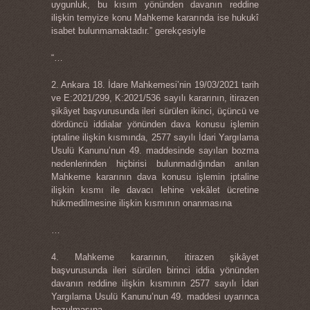
uygunluk, bu kısım yönünden davanın reddine
ilişkin temyize konu Mahkeme kararında ise hukukî
isabet bulunmamaktadır.” gerekçesiyle
“…
2. Ankara 18. İdare Mahkemesi’nin 19/03/2021 tarih
ve E:2021/299, K:2021/536 sayılı kararının, itirazen
şikâyet başvurusunda ileri sürülen ikinci, üçüncü ve
dördüncü iddialar yönünden dava konusu işlemin
iptaline ilişkin kısmında, 2577 sayılı İdari Yargılama
Usulü Kanunu’nun 49. maddesinde sayılan bozma
nedenlerinden hiçbirisi bulunmadığından anılan
Mahkeme kararının dava konusu işlemin iptaline
ilişkin kısmı ile davacı lehine vekâlet ücretine
hükmedilmesine ilişkin kısmının onanmasına
…
4. Mahkeme kararının, itirazen şikâyet
başvurusunda ileri sürülen birinci iddia yönünden
davanın reddine ilişkin kısmının 2577 sayılı İdari
Yargılama Usulü Kanunu’nun 49. maddesi uyarınca
bozulmasına,