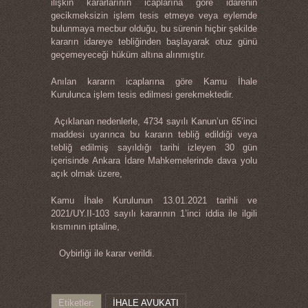
ilişkin kararlarının icaplarına göre idarenin
gecikmeksizin işlem tesis etmeye veya eylemde
bulunmaya mecbur olduğu, bu sürenin hiçbir şekilde
kararın idareye tebliğinden başlayarak otuz günü
geçemeyeceği hüküm altına alınmıştır.
Anılan kararın icaplarına göre Kamu İhale
Kurulunca işlem tesis edilmesi gerekmektedir.
Açıklanan nedenlerle, 4734 sayılı Kanun’un 65’inci
maddesi uyarınca bu kararın tebliğ edildiği veya
tebliğ edilmiş sayıldığı tarihi izleyen 30 gün
içerisinde Ankara İdare Mahkemelerinde dava yolu
açık olmak üzere,
Kamu İhale Kurulunun 13.01.2021 tarihli ve
2021/UY.II-103 sayılı kararının 1’inci iddia ile ilgili
kısmının iptaline,
Oybirliği ile karar verildi.
Etiketler:
İHALE AVUKATI