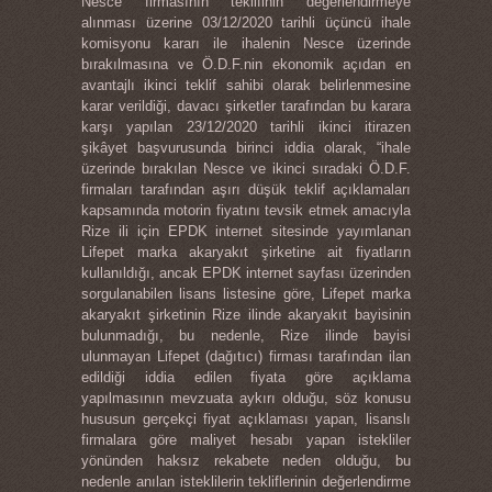
Nesce firmasının teklifinin değerlendirmeye
alınması üzerine 03/12/2020 tarihli üçüncü ihale
komisyonu kararı ile ihalenin Nesce üzerinde
bırakılmasına ve Ö.D.F.nin ekonomik açıdan en
avantajlı ikinci teklif sahibi olarak belirlenmesine
karar verildiği, davacı şirketler tarafından bu karara
karşı yapılan 23/12/2020 tarihli ikinci itirazen
şikâyet başvurusunda birinci iddia olarak, “ihale
üzerinde bırakılan Nesce ve ikinci sıradaki Ö.D.F.
firmaları tarafından aşırı düşük teklif açıklamaları
kapsamında motorin fiyatını tevsik etmek amacıyla
Rize ili için EPDK internet sitesinde yayımlanan
Lifepet marka akaryakıt şirketine ait fiyatların
kullanıldığı, ancak EPDK internet sayfası üzerinden
sorgulanabilen lisans listesine göre, Lifepet marka
akaryakıt şirketinin Rize ilinde akaryakıt bayisinin
bulunmadığı, bu nedenle, Rize ilinde bayisi
ulunmayan Lifepet (dağıtıcı) firması tarafından ilan
edildiği iddia edilen fiyata göre açıklama
yapılmasının mevzuata aykırı olduğu, söz konusu
hususun gerçekçi fiyat açıklaması yapan, lisanslı
firmalara göre maliyet hesabı yapan istekliler
yönünden haksız rekabete neden olduğu, bu
nedenle anılan isteklilerin tekliflerinin değerlendirme