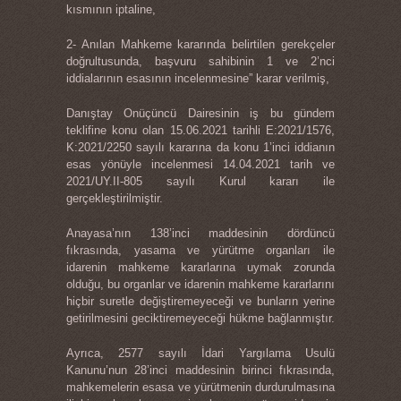
kısmının iptaline,
2- Anılan Mahkeme kararında belirtilen gerekçeler
doğrultusunda, başvuru sahibinin 1 ve 2’nci
iddialarının esasının incelenmesine” karar verilmiş,
Danıştay Onüçüncü Dairesinin iş bu gündem
teklifine konu olan 15.06.2021 tarihli E:2021/1576,
K:2021/2250 sayılı kararına da konu 1’inci iddianın
esas yönüyle incelenmesi 14.04.2021 tarih ve
2021/UY.II-805 sayılı Kurul kararı ile
gerçekleştirilmiştir.
Anayasa’nın 138’inci maddesinin dördüncü
fıkrasında, yasama ve yürütme organları ile
idarenin mahkeme kararlarına uymak zorunda
olduğu, bu organlar ve idarenin mahkeme kararlarını
hiçbir suretle değiştiremeyeceği ve bunların yerine
getirilmesini geciktiremeyeceği hükme bağlanmıştır.
Ayrıca, 2577 sayılı İdari Yargılama Usulü
Kanunu’nun 28’inci maddesinin birinci fıkrasında,
mahkemelerin esasa ve yürütmenin durdurulmasına