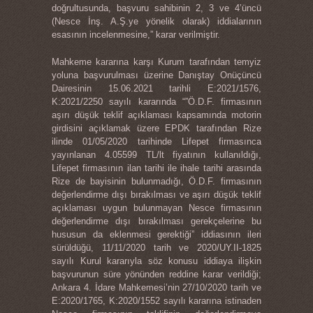
doğrultusunda, başvuru sahibinin 2, 3 ve 4’üncü
(Nesce İnş. A.Ş.ye yönelik olarak) iddialarının
esasının incelenmesine,” karar verilmiştir.
Mahkeme kararına karşı Kurum tarafından temyiz
yoluna başvurulması üzerine Danıştay Onüçüncü
Dairesinin 15.06.2021 tarihli E:2021/1576,
K:2021/2250 sayılı kararında “”Ö.D.F. firmasının
aşırı düşük teklif açıklaması kapsamında motorin
girdisini açıklamak üzere EPDK tarafından Rize
ilinde 01/05/2020 tarihinde Lifepet firmasınca
yayınlanan 4.05599 TL/lt fiyatının kullanıldığı,
Lifepet firmasının ilan tarihi ile ihale tarihi arasında
Rize de bayisinin bulunmadığı, Ö.D.F. firmasının
değerlendirme dışı bırakılması ve aşırı düşük teklif
açıklaması uygun bulunmayan Nesce firmasının
değerlendirme dışı bırakılması gerekçelerine bu
hususun da eklenmesi gerektiği” iddiasının ileri
sürüldüğü, 11/11/2020 tarih ve 2020/UY.II-1825
sayılı Kurul kararıyla söz konusu iddiaya ilişkin
başvurunun süre yönünden reddine karar verildiği;
Ankara 4. İdare Mahkemesi’nin 27/10/2020 tarih ve
E:2020/1765, K:2020/1552 sayılı kararına istinaden