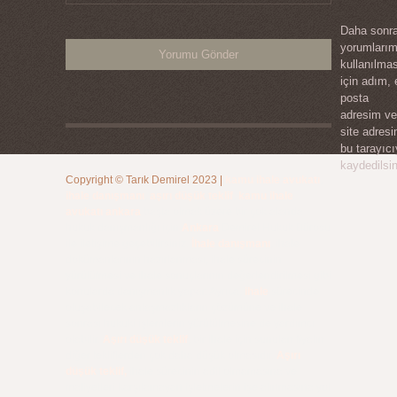
Daha sonra
yorumları
kullanılma
için adım, 
posta
adresim ve
site adres
bu tarayıc
kaydedilsin
Copyright ©
Tarık Demirel
2023
|
kamu ihale avukatı
,
ihale danışmanı
,
aşırı düşük teklif
,
kamu ihale
avukatı ankara
başta olmak üzere bir çok alanda
hukuk danışmanlığı için
Ankara
Demirel Hukuk Bürosu
ile iletişime geçebilirsiniz.
İhale danışmanı
, ihale
dokümanlarının hazırlanması, ihale sürecinin
yürütülmesi ve ihale sonuçlarının değerlendirilmesi gibi
konularda danışmanlık yapar. Ayrıca,
ihale
sürecinde
oluşabilecek anlaşmazlıkların çözümüne ve ihale
sonrası hukuki işlemlerin yürütülmesine de yardımcı
olabilir.
Aşırı düşük teklif
, bir ihale için sunulan fiyatın
diğer tekliflerden çok daha düşük olmasıdır.
Aşırı
düşük teklif,
ihale sürecinin adil olmamasına ve
maliyetleri karşılamayan işletmelerin işe alınmasına yol