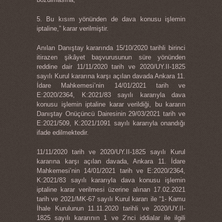
5. Bu kısım yönünden de dava konusu işlemin
iptaline,” karar verilmiştir.
Anılan Danıştay kararında 15/10/2020 tarihli birinci
itirazen şikâyet başvurusunun süre yönünden
reddine dair 11/11/2020 tarih ve 2020/UY.II-1825
sayılı Kurul kararına karşı açılan davada Ankara 11.
İdare Mahkemesi’nin 14/01/2021 tarih ve
E:2020/2364, K:2021/83 sayılı kararıyla dava
konusu işlemin iptaline karar verildiği, bu kararın
Danıştay Onüçüncü Dairesinin 29/03/2021 tarih ve
E:2021/509, K:2021/1091 sayılı kararıyla onandığı
ifade edilmektedir.
11/11/2020 tarih ve 2020/UY.II-1825 sayılı Kurul
kararına karşı açılan davada, Ankara 11. İdare
Mahkemesi’nin 14/01/2021 tarih ve E:2020/2364,
K:2021/83 sayılı kararıyla dava konusu işlemin
iptaline karar verilmesi üzerine alınan 17.02.2021
tarih ve 2021/MK-67 sayılı Kurul kararı ile “1- Kamu
İhale Kurulunun 11.11.2020 tarihli ve 2020/UY.II-
1825 sayılı kararının 1 ve 2’nci iddialar ile ilgili