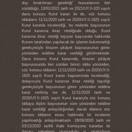
dışı bırakılması gerektiği” hususlarının ileri
sürüldüğü, 13/01/2021 tarih ve 2021/UY.II-103 sayılı
dava konusu Kurul kararı ile de, söz konusu
iddiaların 11/11/2020 tarih ve 2020/UY.II-1825 sayılı
Kurul kararda incelendiği, bu nedenle başvurunun
Kurul kararına itiraz niteliğinde olduğu, Kurul
kararına itiraz niteliği taşıyan başvurular hakkında
Kurum tarafından yapılacak bir işlemin bulunmadığı
gerekçesiyle itirazen şikâyet başvurusunun görev
yönünden reddine karar verildiği görülmektedir.
Dava konusu Kurul kararında, itirazen şikâyet
başvurusunda ileri sürülen birinci iddia yönünden,
söz konusu iddianın 11/11/2020 tarih ve 2020/UY.II-
1825 sayılı Kurul kararı kapsamında incelendiği,
dolayısıyla Kurul kararına itiraz niteliği taşıdığı
gerekçesiyle başvurunun görev yönünden reddine
karar verilmiş ise de, 11/11/2020 tarih ve
2020/UY.II-1825 sayılı Kurul kararıyla söz konusu
iddiaya ilişkin başvurunun süre yönünden reddine
karar verildiği anlaşıldığından davalı idarece söz
konusu iddianın esası hakkında bir inceleme
yapılmadığı anlaşılmaktadır. 28/09/2020 tarih ve
03/12/2020 tarihli ihale komisyonu kararları ile
davacı şirketlerin oluşturduğu iş ortaklığının