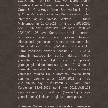
Davacı Gkm Yol Yapı İnşaat ve Ticaret Anonim
Şirketi – Türütler İnşaat Turizm Tem. Nak. Enerji
Orman Ür. Gıda Hayv. Yemek San. ve Tic. Ltd. Şti.
İş Ortaklığı tarafından anılan Kurul kararının iptali
istemiyle açılan davada, Ankara 18. İdare
Mahkemesi’nin 19.03.2021 tarihli ve E:2021/299,
K:2021/536 sayılı kararında “13/01/2021 tarih ve
2021/UY.II-103 sayılı Kamu İhale Kurulu kararının;
bu karara konu itirazen şikayet başvuru
dilekçesinde yer alan 1 numaralı maddede ileri
sürülen iddianın görev yönünden reddine ilişkin
kısmı yönünden davanın reddine, 2 – 3 ve 4
numaralı maddede ileri sürülen iddiaların görev
yönünden reddine ilişkin kısmının iptaline”
gerekçesiyle dava konusu işlemin 2, 3 ve 4
numaralı maddede ileri sürülen iddiaların görev
yönünden reddine ilişkin kısmının iptaline karar
verilmesi üzerine alınan 14.04.2021 tarih ve
2021/MK-152 sayılı Kurul kararı ile “1- Kamu İhale
Kurulunun 13.01.2021 tarihli ve 2021/UY.II-103
sayılı kararının 2, 3 ve 4’üncü (Nesce İnş. A.Ş.ye
yönelik olarak) iddialar ile ilgili kısmının iptaline,
2- Anılan Mahkeme kararında belirtilen gerekçeler