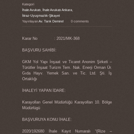
Kategori
İhale Avukatı
,
İhale Avukatı Ankara
,
İtiraz-Uyuşmazlık-Şikayet
Yayınlayan
Av. Tarık Demirel
0 comments
Karar No : 2021/MK-368
BAŞVURU SAHİBİ:
GKM Yol Yapı İnşaat ve Ticaret Anonim Şirketi –
Türütler İnşaat Turizm Tem. Nak. Enerji Orman Ür.
Gıda Hayv. Yemek San. ve Tic. Ltd. Şti. İş
Ortaklığı
İHALEYİ YAPAN İDARE:
Karayolları Genel Müdürlüğü Karayolları 10. Bölge
Müdürlügü
BAŞVURUYA KONU İHALE:
2020/192680 İhale Kayıt Numaralı “(Rize –