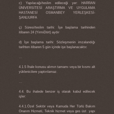
c) Yapılacağı/teslim edileceği yer: HARRAN
ÜNİVERSİTESİ ARAŞTIRMA VE UYGULAMA
HASTANESİ OSMANBEY YERLEŞKESİ-
ŞANLIURFA
ç) Süresi/teslim tarihi: İşe başlama tarihinden
itibaren 24 (YirmiDört) aydır
d) İşe başlama tarihi: Sözleşmenin imzalandığı
tarihten itibaren 5 gün içinde işe başlanacaktır.
…
4.1.5 İhale konusu alımın tamamı veya bir kısmı alt
yüklenicilere yaptırılamaz.
…
4.4. Bu ihalede benzer iş olarak kabul edilecek
işler:
4.4.1.Özel Sektör veya Kamuda Her Türlü Bakım
Onarım Hizmeti, Teknik hizmet veya ges üst yapı