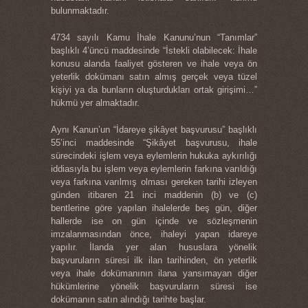
bulunmaktadır.
4734 sayılı Kamu İhale Kanunu’nun “Tanımlar”
başlıklı 4’üncü maddesinde “İstekli olabilecek: İhale
konusu alanda faaliyet gösteren ve ihale veya ön
yeterlik dokümanı satın almış gerçek veya tüzel
kişiyi ya da bunların oluşturdukları ortak girişimi…”
hükmü yer almaktadır.
Aynı Kanun’un “İdareye şikâyet başvurusu” başlıklı
55’inci maddesinde “Şikâyet başvurusu, ihale
sürecindeki işlem veya eylemlerin hukuka aykırılığı
iddiasıyla bu işlem veya eylemlerin farkına varıldığı
veya farkına varılmış olması gereken tarihi izleyen
günden itibaren 21 inci maddenin (b) ve (c)
bentlerine göre yapılan ihalelerde beş gün, diğer
hallerde ise on gün içinde ve sözleşmenin
imzalanmasından önce, ihaleyi yapan idareye
yapılır. İlanda yer alan hususlara yönelik
başvuruların süresi ilk ilan tarihinden, ön yeterlik
veya ihale dokümanının ilana yansımayan diğer
hükümlerine yönelik başvuruların süresi ise
dokümanın satın alındığı tarihte başlar.