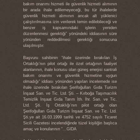
bakım onarımı hizmeti ile güvenlik hizmeti alımının
bir arada ihale edilemeyeceği, bu tür ihalelerde
güvenlik hizmeti alımının ancak alt yüklenici
çalıştırılmasına izin verilerek temin edilebileceği ve
benzer iş kapsamındaki işlerin yeniden
düzenlenmesi gerektiği” yönündeki iddiasının süre
yönünden reddedilmesi gerektiği sonucuna
ulaşılmıştır.
Başvuru sahibinin “ihale üzerinde bırakılan İş
Ortaklığı’nın pilot ortağı ile özel ortağının faaliyet
alanlarının, ihale konusu olan güneş enerjisi santrali
bakım onarımı ve güvenlik hizmetine uygun
olmadığı” iddiası yönünden yapılan incelemede ise
ihale üzerinde bırakılan Şerifoğulları Gıda Turizm
İnşaat San. ve Tic. Ltd. Şti. – Kırboğa Taşımacılık
Temizlik İnşaat Gıda Tarım İth. İhr. San. ve Tic.
Ltd. Şti. İş Ortaklığı’nın pilot ortağı olan
Şerifoğulları Gıda Turizm İnşaat San. ve Tic. Ltd.
Şti.ye ait 16.03.1999 tarihli ve 4752 sayılı Ticaret
Sicili Gazetesi incelendiğinde tüzel kişiliğin başlıca
amaç ve konularının “…GIDA