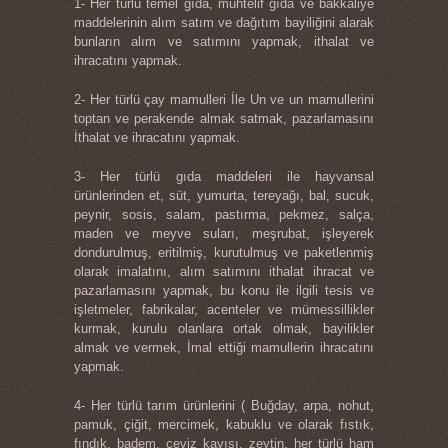
1- Her türlü temel gıda, muhtelif gıda ve bakkaliye
maddelerinin alım satım ve dağıtım bayiliğini alarak
bunların alım ve satımını yapmak, ithalat ve
ihracatını yapmak.
2- Her türlü çay mamulleri İle Un ve un mamullerini
toptan ve perakende almak satmak, pazarlamasını
İthalat ve ihracatını yapmak.
3- Her türlü gıda maddeleri ile hayvansal
ürünlerinden et, süt, yumurta, tereyağı, bal, sucuk,
peynir, sosis, salam, pastırma, pekmez, salça,
maden ve meyve suları, meşrubat, işleyerek
dondurulmuş, eritilmiş, kurutulmuş ve paketlenmiş
olarak imalatını, alım satımını ithalat ihracat ve
pazarlamasını yapmak, bu konu ile ilgili tesis ve
işletmeler, fabrikalar, acenteler ve mümessillikler
kurmak, kurulu olanlara ortak olmak, bayilikler
almak ve vermek, İmal ettiği mamullerin ihracatını
yapmak.
4- Her türlü tarım ürünlerini ( Buğday, arpa, nohut,
pamuk, çiğit, mercimek, kabuklu ve olarak fıstık,
fındık, badem, ceviz kayısı, zeytin, her türlü ham