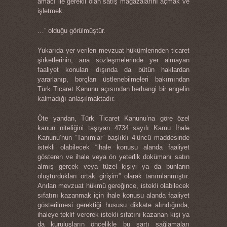
amacı ile gerekli olan satış mağazalarını açmak ve
işletmek.
…” olduğu görülmüştür.
Yukarıda yer verilen mevzuat hükümlerinden ticaret
şirketlerinin, ana sözleşmelerinde yer almayan
faaliyet konuları dışında da bütün haklardan
yararlanıp, borçları üstlenebilmeleri bakımından
Türk Ticaret Kanunu açısından herhangi bir engelin
kalmadığı anlaşılmaktadır.
Öte yandan, Türk Ticaret Kanunu’na göre özel
kanun niteliğini taşıyan 4734 sayılı Kamu İhale
Kanunu’nun “Tanımlar” başlıklı 4’üncü maddesinde
istekli olabilecek “ihale konusu alanda faaliyet
gösteren ve ihale veya ön yeterlik dokümanı satın
almış gerçek veya tüzel kişiyi ya da bunların
oluşturdukları ortak girişim” olarak tanımlanmıştır.
Anılan mevzuat hükmü gereğince, istekli olabilecek
sıfatını kazanmak için ihale konusu alanda faaliyet
gösterilmesi gerektiği hususu dikkate alındığında,
ihaleye teklif vererek istekli sıfatını kazanan kişi ya
da kuruluşların öncelikle bu şartı sağlamaları