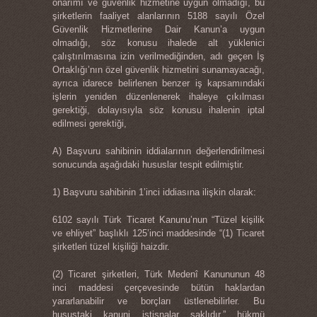
onarımı ve güvenlik hizmetine uygun olmadığı, bu
şirketlerin faaliyet alanlarının 5188 sayılı Özel
Güvenlik Hizmetlerine Dair Kanun’a uygun
olmadığı, söz konusu ihalede alt yüklenici
çalıştırılmasına izin verilmediğinden, adı geçen İş
Ortaklığı’nın özel güvenlik hizmetini sunamayacağı,
ayrıca idarece belirlenen benzer iş kapsamındaki
işlerin yeniden düzenlenerek ihaleye çıkılması
gerektiği, dolayısıyla söz konusu ihalenin iptal
edilmesi gerektiği,
A) Başvuru sahibinin iddialarının değerlendirilmesi
sonucunda aşağıdaki hususlar tespit edilmiştir.
1) Başvuru sahibinin 1’inci iddiasına ilişkin olarak:
6102 sayılı Türk Ticaret Kanunu’nun “Tüzel kişilik
ve ehliyet” başlıklı 125’inci maddesinde “(1) Ticaret
şirketleri tüzel kişiliği haizdir.
(2) Ticaret şirketleri, Türk Medenî Kanununun 48
inci maddesi çerçevesinde bütün haklardan
yararlanabilir ve borçları üstlenebilirler. Bu
husustaki kanuni istisnalar saklıdır.” hükmü