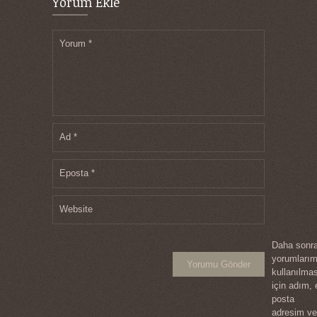
Yorum Ekle
Yorum
*
Ad
*
Eposta
*
Website
Daha sonra
yorumları
kullanılma
için adım, 
posta
adresim ve