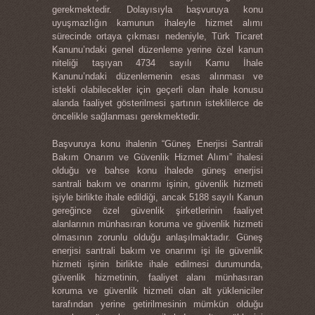
gerekmektedir. Dolayısıyla başvuruya konu
uyuşmazlığın kamunun ihaleyle hizmet alımı
sürecinde ortaya çıkması nedeniyle, Türk Ticaret
Kanunu’ndaki genel düzenleme yerine özel kanun
niteliği taşıyan 4734 sayılı Kamu İhale
Kanunu’ndaki düzenlemenin esas alınması ve
istekli olabilecekler için geçerli olan ihale konusu
alanda faaliyet gösterilmesi şartının isteklilerce de
öncelikle sağlanması gerekmektedir.
Başvuruya konu ihalenin “Güneş Enerjisi Santrali
Bakım Onarım ve Güvenlik Hizmet Alımı” ihalesi
olduğu ve bahse konu ihalede güneş enerjisi
santrali bakım ve onarımı işinin, güvenlik hizmeti
işiyle birlikte ihale edildiği, ancak 5188 sayılı Kanun
gereğince özel güvenlik şirketlerinin faaliyet
alanlarının münhasıran koruma ve güvenlik hizmeti
olmasının zorunlu olduğu anlaşılmaktadır. Güneş
enerjisi santrali bakım ve onarımı işi ile güvenlik
hizmeti işinin birlikte ihale edilmesi durumunda,
güvenlik hizmetinin, faaliyet alanı münhasıran
koruma ve güvenlik hizmeti olan alt yükleniciler
tarafından yerine getirilmesinin mümkün olduğu