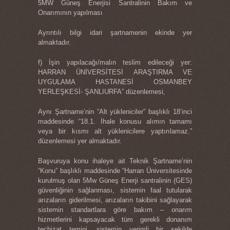
5MW Güneş Enerjisi Santralinin Bakım ve
Onarımının yapılması
Ayrıntılı bilgi idari şartnamenin ekinde yer
almaktadır.
f) İşin yapılacağı/malın teslim edileceği yer:
HARRAN ÜNİVERSİTESİ ARAŞTIRMA VE
UYGULAMA HASTANESİ OSMANBEY
YERLEŞKESİ- ŞANLIURFA” düzenlemesi,
Aynı Şartname’nin “Alt yükleniciler” başlıklı 18’inci
maddesinde “18.1. İhale konusu alımın tamamı
veya bir kısmı alt yüklenicilere yaptırılamaz.”
düzenlemesi yer almaktadır.
Başvuruya konu ihaleye ait Teknik Şartname’nin
“Konu” başlıklı maddesinde “Harran Üniversitesinde
kurulmuş olan 5Mw Güneş Enerji santralinin (GES)
güvenliğinin sağlanması, sistemin faal tutularak
arızaların giderilmesi, arızaların takibini sağlayarak
sistemin standartlara göre bakım – onarım
hizmetlerini kapsayacak tüm gerekli donanım
teçhizat temini, sistemin verimli bir şekilde