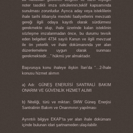
noter tasdikli imza sirkülerinin,teklif kapsamında
sunulması zorunludur. Ayrıca aday veya isteklilerin
ihale tarihi itibarıyla mesleki faaliyetlerini mevzuatı
gereği ilgili odaya kayıtlı olarak sürdürmesi
gerekmekte olup, ihale üzerinde kalan isteklinin
sözleşme imzalanmadan önce, bu durumu tevsik
eden belgeleri 4734 sayılı Kanun ve ilgili mevzuat
ile ön yeterlik ve ihale dokümanında yer alan
düzenlemelere uygun olarak sunması
gerekmektedir…” hükmü yer almaktadır.
Başvuruya konu ihaleye ilişkin İlan’da “…2-İhale
konusu hizmet alımın
a) Adı: GÜNEŞ ENERJİSİ SANTRALİ BAKIM
ONARIM VE GÜVENLİK HİZMET ALIMI
b) Niteliği, türü ve miktarı: 5MW Güneş Enerjisi
Santralinin Bakım ve Onarımının yapılması
Ayrıntılı bilgiye EKAP’ta yer alan ihale dokümanı
içinde bulunan idari şartnameden ulaşılabilir.