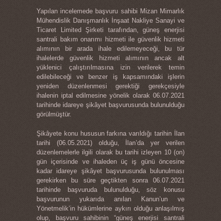
Yapılan incelemede başvuru sahibi Mizan Mimarlık
Mühendislik Danışmanlık İnşaat Nakliye Sanayi ve
Ticaret Limited Şirketi tarafından, güneş enerjisi
santrali bakım onarımı hizmeti ile güvenlik hizmeti
alımının bir arada ihale edilemeyeceği, bu tür
ihalelerde güvenlik hizmeti alımının ancak alt
yüklenici çalıştırılmasına izin verilerek temin
edilebileceği ve benzer iş kapsamındaki işlerin
yeniden düzenlenmesi gerektiği gerekçesiyle
ihalenin iptal edilmesine yönelik olarak 06.07.2021
tarihinde idareye şikâyet başvurusunda bulunulduğu
görülmüştür.
Şikâyete konu hususun farkına varıldığı tarihin İlan
tarihi (06.05.2021) olduğu, İlan’da yer verilen
düzenlemelerle ilgili olarak bu tarihi izleyen 10 (on)
gün içerisinde ve ihaleden üç iş günü öncesine
kadar idareye şikâyet başvurusunda bulunulması
gerekirken bu süre geçtikten sonra 06.07.2021
tarihinde başvuruda bulunulduğu, söz konusu
başvurunun yukarıda anılan Kanun’un ve
Yönetmelik’in hükümlerine aykırı olduğu anlaşılmış
olup, başvuru sahibinin “güneş enerjisi santrali