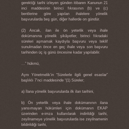
gerektiği tarihi izleyen günden itibaren Kanunun 21
inci maddesinin birinci fıkrasının (b) ve (c)
bentlerine göre yapılan ihalelere yönelik
başvurularda beş gün, diğer hallerde on gündür.
(2) Ancak, ilan ile ön yeterlik veya ihale
dokümanına yönelik şikâyetler, birinci fıkradaki
süreleri aşmamak kaydıyla başvuru veya teklif
sunulmadan önce en geç ihale veya son başvuru
tarihinden üç iş günü öncesine kadar yapılabilir.
…” hükmü,
Aynı Yönetmelik’in “Sürelerle ilgili genel esaslar”
başlıklı 7’nci maddesinde “(1) Süreler;
a) İlana yönelik başvurularda ilk ilan tarihini,
b) Ön yeterlik veya ihale dokümanının ilana
yansımayan hükümleri için dokümanın EKAP
üzerinden e-imza kullanılarak indirildiği tarihi,
zeyilnameye yönelik başvurularda ise zeyilnamenin
bildirildiği tarihi,