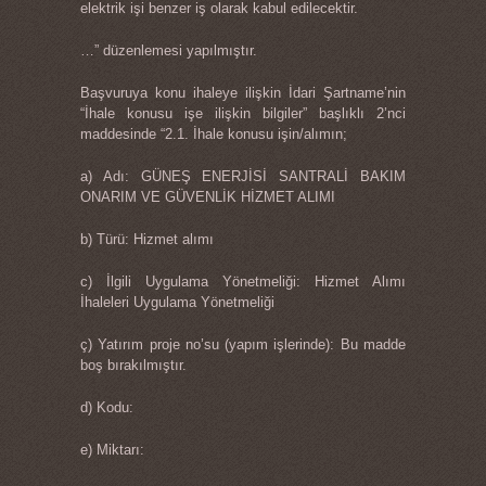
elektrik işi benzer iş olarak kabul edilecektir.
…” düzenlemesi yapılmıştır.
Başvuruya konu ihaleye ilişkin İdari Şartname’nin
“İhale konusu işe ilişkin bilgiler” başlıklı 2’nci
maddesinde “2.1. İhale konusu işin/alımın;
a) Adı: GÜNEŞ ENERJİSİ SANTRALİ BAKIM
ONARIM VE GÜVENLİK HİZMET ALIMI
b) Türü: Hizmet alımı
c) İlgili Uygulama Yönetmeliği: Hizmet Alımı
İhaleleri Uygulama Yönetmeliği
ç) Yatırım proje no’su (yapım işlerinde): Bu madde
boş bırakılmıştır.
d) Kodu:
e) Miktarı: