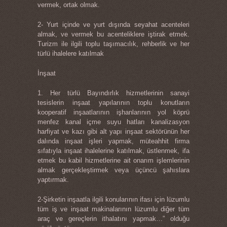
vermek, ortak olmak.
2- Yurt içinde ve yurt dışında seyahat acenteleri
almak, ve vermek bu acenteliklere iştirak etmek.
Turizm ile ilgili toplu taşımacılık, rehberlik ve her
türlü ihalelere katılmak
İnşaat
1. Her türlü Bayındırlık hizmetlerinin sanayi
tesislerin inşaat yapılarının toplu konutların
kooperatif inşaatlarının işhanlarının yol köprü
menfez kanal içme suyu hatları kanalizasyon
harfiyat ve kazı gibi alt yapı inşaat sektörünün her
dalında inşaat işleri yapmak, müteahhit firma
sıfatıyla inşaat ihalelerine katılmak, üstlenmek, ifa
etmek bu kabil hizmetlerine ait onarım işlemlerinin
almak gerçekleştirmek veya üçüncü şahıslara
yaptırmak.
2-Şirketin inşaatla ilgili konularının ifası için lüzumlu
tüm iş ve inşaat makinalarının lüzumlu diğer tüm
araç ve gereçlerin ithalatını yapmak…” olduğu