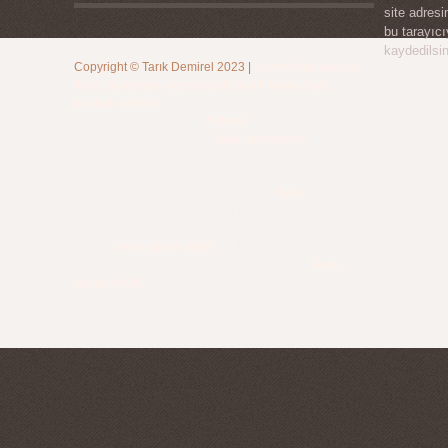
site adres
bu tarayıc
kaydedilsin
Copyright ©
Tarık Demirel
2023
|
kamu ihale avukatı
,
ihale danışmanı
,
aşırı düşük teklif
,
kamu ihale
avukatı ankara
başta olmak üzere bir çok alanda
hukuk danışmanlığı için
Ankara
Demirel Hukuk Bürosu
ile iletişime geçebilirsiniz.
İhale danışmanı
, ihale
dokümanlarının hazırlanması, ihale sürecinin
yürütülmesi ve ihale sonuçlarının değerlendirilmesi gibi
konularda danışmanlık yapar. Ayrıca,
ihale
sürecinde
oluşabilecek anlaşmazlıkların çözümüne ve ihale
sonrası hukuki işlemlerin yürütülmesine de yardımcı
olabilir.
Aşırı düşük teklif
, bir ihale için sunulan fiyatın
diğer tekliflerden çok daha düşük olmasıdır.
Aşırı
düşük teklif,
ihale sürecinin adil olmamasına ve
maliyetleri karşılamayan işletmelerin işe alınmasına yol
açabilir.