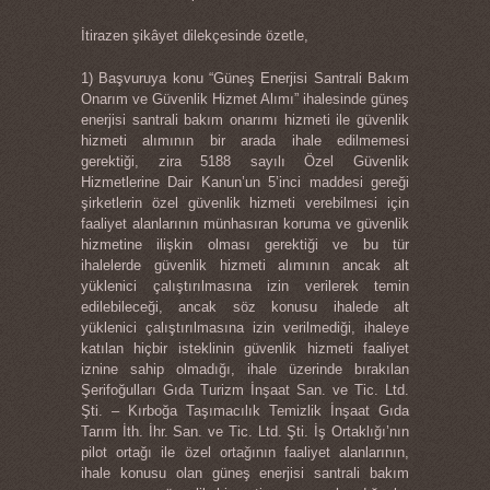
İtirazen şikâyet dilekçesinde özetle,
1) Başvuruya konu “Güneş Enerjisi Santrali Bakım
Onarım ve Güvenlik Hizmet Alımı” ihalesinde güneş
enerjisi santrali bakım onarımı hizmeti ile güvenlik
hizmeti alımının bir arada ihale edilmemesi
gerektiği, zira 5188 sayılı Özel Güvenlik
Hizmetlerine Dair Kanun’un 5’inci maddesi gereği
şirketlerin özel güvenlik hizmeti verebilmesi için
faaliyet alanlarının münhasıran koruma ve güvenlik
hizmetine ilişkin olması gerektiği ve bu tür
ihalelerde güvenlik hizmeti alımının ancak alt
yüklenici çalıştırılmasına izin verilerek temin
edilebileceği, ancak söz konusu ihalede alt
yüklenici çalıştırılmasına izin verilmediği, ihaleye
katılan hiçbir isteklinin güvenlik hizmeti faaliyet
iznine sahip olmadığı, ihale üzerinde bırakılan
Şerifoğulları Gıda Turizm İnşaat San. ve Tic. Ltd.
Şti. – Kırboğa Taşımacılık Temizlik İnşaat Gıda
Tarım İth. İhr. San. ve Tic. Ltd. Şti. İş Ortaklığı’nın
pilot ortağı ile özel ortağının faaliyet alanlarının,
ihale konusu olan güneş enerjisi santrali bakım