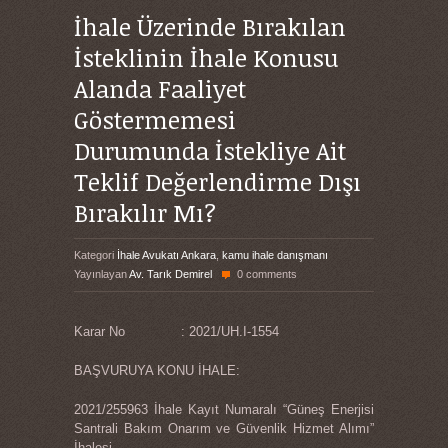
İhale Üzerinde Bırakılan
İsteklinin İhale Konusu
Alanda Faaliyet
Göstermemesi
Durumunda İstekliye Ait
Teklif Değerlendirme Dışı
Bırakılır Mı?
Kategori
İhale Avukatı Ankara
,
kamu ihale danışmanı
Yayınlayan
Av. Tarık Demirel
0 comments
Karar No : 2021/UH.I-1554
BAŞVURUYA KONU İHALE:
2021/255963 İhale Kayıt Numaralı “Güneş Enerjisi
Santrali Bakım Onarım ve Güvenlik Hizmet Alımı”
İhalesi