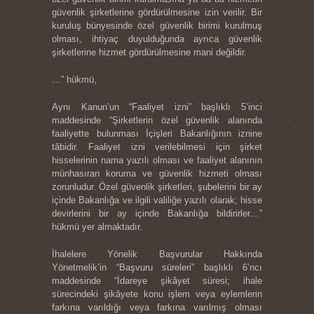
güvenlik şirketlerine gördürülmesine izin verilir. Bir
kuruluş bünyesinde özel güvenlik birimi kurulmuş
olması, ihtiyaç duyulduğunda ayrıca güvenlik
şirketlerine hizmet gördürülmesine mani değildir.
…” hükmü,
Aynı Kanun’un “Faaliyet izni” başlıklı 5’inci
maddesinde “Şirketlerin özel güvenlik alanında
faaliyette bulunması İçişleri Bakanlığının iznine
tâbidir. Faaliyet izni verilebilmesi için şirket
hisselerinin nama yazılı olması ve faaliyet alanının
münhasıran koruma ve güvenlik hizmeti olması
zorunludur. Özel güvenlik şirketleri, şubelerini bir ay
içinde Bakanlığa ve ilgili valiliğe yazılı olarak; hisse
devirlerini bir ay içinde Bakanlığa bildirirler…”
hükmü yer almaktadır.
İhalelere Yönelik Başvurular Hakkında
Yönetmelik’in “Başvuru süreleri” başlıklı 6’ncı
maddesinde “İdareye şikâyet süresi; ihale
sürecindeki şikâyete konu işlem veya eylemlerin
farkına varıldığı veya farkına varılmış olması