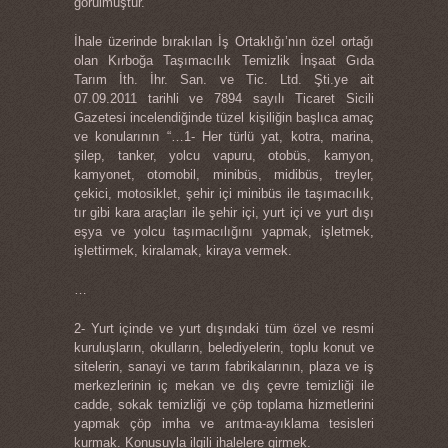
görülmüştür.
İhale üzerinde bırakılan İş Ortaklığı’nın özel ortağı
olan Kırboğa Taşımacılık Temizlik İnşaat Gıda
Tarım İth. İhr. San. ve Tic. Ltd. Şti.ye ait
07.09.2011 tarihli ve 7894 sayılı Ticaret Sicili
Gazetesi incelendiğinde tüzel kişiliğin başlıca amaç
ve konularının “…1- Her türlü yat, kotra, marina,
şilep, tanker, yolcu vapuru, otobüs, kamyon,
kamyonet, otomobil, minibüs, midibüs, treyler,
çekici, motosiklet, şehir içi minibüs ile taşımacılık,
tır gibi kara araçları ile şehir içi, yurt içi ve yurt dışı
eşya ve yolcu taşımacılığını yapmak, işletmek,
işlettirmek, kiralamak, kiraya vermek.
…
2- Yurt içinde ve yurt dışındaki tüm özel ve resmi
kuruluşların, okulların, belediyelerin, toplu konut ve
sitelerin, sanayi ve tarım fabrikalarının, plaza ve iş
merkezlerinin iç mekan ve dış çevre temizliği ile
cadde, sokak temizliği ve çöp toplama hizmetlerini
yapmak çöp imha ve arıtma-ayıklama tesisleri
kurmak. Konusuyla ilgili ihalelere girmek.