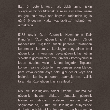
İlan, ön yeterlik veya ihale dokümanına ilişkin
şikâyetler birinci fıkradaki süreleri aşmamak üzere
en geç ihale veya son başvuru tarihinden üç iş
günü öncesine kadar yapılabilir…” hükmü yer
almaktadır.
5188 sayılı Özel Güvenlik Hizmetlerine Dair
Kanun’un “Özel güvenlik izni” başlıklı 3’üncü
maddesinde “Kişilerin silahlı personel tarafından
korunması, kurum ve kuruluşlar bünyesinde özel
güvenlik birimi kurulması veya güvenlik hizmetinin
şirketlere gördürülmesi özel güvenlik komisyonunun
kararı üzerine valinin iznine bağlıdır. Toplantı,
konser, sahne gösterileri ve benzeri etkinliklerde;
para veya değerli eşya nakli gibi geçici veya acil
hallerde, komisyon kararı aranmaksızın, valilik
tarafından özel güvenlik izni verilebilir.
Kişi ve kuruluşların talebi üzerine, koruma ve
güvenlik ihtiyacı dikkate alınarak, güvenlik
hizmetinin istihdam edilecek personel eliyle
sağlanmasına, kurum ve kuruluşlar bünyesinde
özel güvenlik birimi kurulmasına ya da bu hizmetin