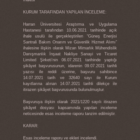
KURUM TARAFINDAN YAPILAN İNCELEME:
Harran Üniversitesi Araştırma ve Uygulama
Hastanesi tarafından 10.06.2021 tarihinde açık
ihale usulü ile gerçekleştirilen “Güneş Enerjisi
Santrali Bakım Onarım ve Güvenlik Hizmet Alımı”
ihalesine ilişkin olarak Mizan Mimarlık Mühendislik
Danışmanlık İnşaat Nakliye Sanayi ve Ticaret
Limited Şirketi’nin 06.07.2021 tarihinde yaptığı
şikâyet başvurusunun, idarenin 09.07.2021 tarihli
yazısı ile reddi üzerine, başvuru sahibince
14.07.2021 tarih ve 32640 sayı ile Kurum
kayıtlarına alınan 14.07.2021 tarihli dilekçe ile
itirazen şikâyet başvurusunda bulunulmuştur.
Başvuruya ilişkin olarak 2021/1220 sayılı itirazen
şikâyet dosyası kapsamında yapılan inceleme
neticesinde esas inceleme raporu tanzim edilmiştir.
KARAR:
Esas inceleme raporu ve ekleri incelendi.