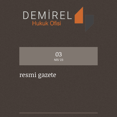
03
NIS '23
resmi gazete