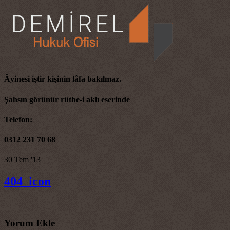
Âyinesi iştir kişinin lâfa bakılmaz.
Şahsın görünür rütbe-i aklı eserinde
Telefon:
0312 231 70 68
30
Tem '13
404_icon
Yorum Ekle