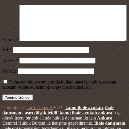
Yorum
*
Ad
*
Eposta
*
Website
Daha sonraki yorumlarımda kullanılması için adım, e-posta
adresim ve site adresim bu tarayıcıya kaydedilsin.
Copyright ©
Tarık Demirel
2023
|
kamu ihale avukatı
,
ihale
danışmanı
,
aşırı düşük teklif
,
kamu ihale avukatı ankara
başta
olmak üzere bir çok alanda hukuk danışmanlığı için
Ankara
Demirel Hukuk Bürosu ile iletişime geçebilirsiniz.
İhale danışmanı
,
ihale dokümanlarının hazırlanması, ihale sürecinin yürütülmesi ve